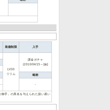
装備制限
入手
課金ガチャ
(2010/04/15～)
[e]
LV30
リリム
略称
-
の御手」の異名を与えられた扱い易い