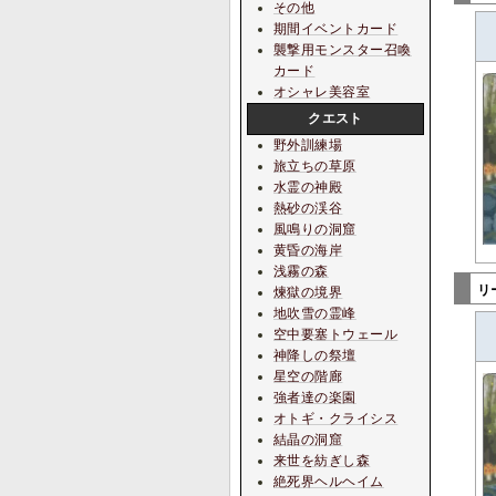
その他
期間イベントカード
襲撃用モンスター召喚
カード
オシャレ美容室
クエスト
野外訓練場
旅立ちの草原
水霊の神殿
熱砂の渓谷
風鳴りの洞窟
黄昏の海岸
浅霧の森
リ
煉獄の境界
地吹雪の霊峰
空中要塞トウェール
神降しの祭壇
星空の階廊
強者達の楽園
オトギ・クライシス
結晶の洞窟
来世を紡ぎし森
絶死界ヘルヘイム