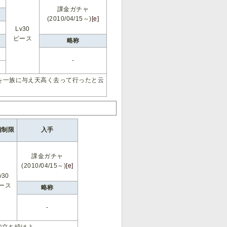
課金ガチャ
(2010/04/15～)
[e]
Lv30
ビース
略称
-
を一族に与え天高く去って行ったと云
備制限
入手
課金ガチャ
(2010/04/15～)
[e]
v30
ース
略称
-
で立ち続けよ。