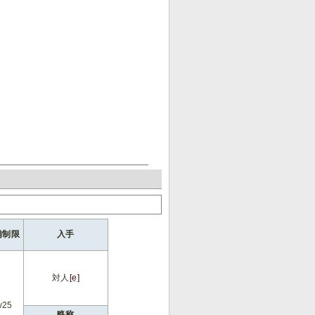
備制限
入手
対人
[e]
v25
略称