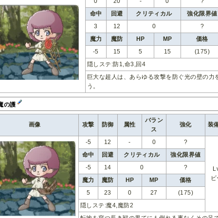
0
20
-
0
?
命中
回避
クリティカル
強化限界値
3
12
0
?
魔力
魔防
HP
MP
価格
-5
15
5
15
(175)
隠しステ:防1,命3,回4
巨大な超人は、あらゆる攻撃を防ぐ光の壁の力
う。
魔の護
バラン
画像
攻撃
防御
属性
強化
装
ス
-5
12
-
0
?
命中
回避
クリティカル
強化限界値
-5
14
0
?
L
ビ
魔力
魔防
HP
MP
価格
5
23
0
27
(175)
隠しステ:魔4,魔防2
転地を穿つ長き戦の果てにも倒れる事なくその足