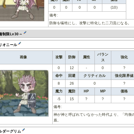
0
0
0
0
(10)
備考:
防御を犠牲にし、攻撃に特化した二刀流になる。
備制限Lv30～
リオニール
バラン
画像
攻撃
防御
属性
強化
ス
0
12
-
0
?
命中
回避
クリティカル
強化限界値
8
26
0
?
魔力
魔防
HP
MP
価格
-5
15
?
?
?
備考:
神が神と呼ばれていなかった時代より、「均衡
盾。
ルダーグリム