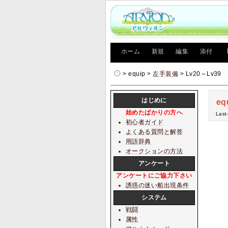
[
ホーム
|
新規
|
編集
|
添付
]
> equip >
左手装備
> Lv20～Lv39
はじめに
eq
始めたばかりの方へ
Last
初心者ガイド
よくある質問と解答
用語辞典
オークションの方法
アンケート
アンケートにご協力下さい
誘惑の迷い船出現条件
システム
戦闘
属性