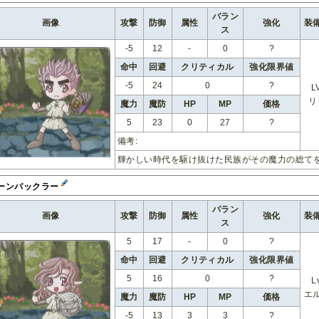
バラン
画像
攻撃
防御
属性
強化
装
ス
-5
12
-
0
?
命中
回避
クリティカル
強化限界値
-5
24
0
?
L
リ
魔力
魔防
HP
MP
価格
5
23
0
27
?
備考:
輝かしい時代を駆け抜けた民族がその魔力の総て
ーンバックラー
バラン
画像
攻撃
防御
属性
強化
装
ス
5
17
-
0
?
命中
回避
クリティカル
強化限界値
5
16
0
?
L
エ
魔力
魔防
HP
MP
価格
-5
13
3
3
?