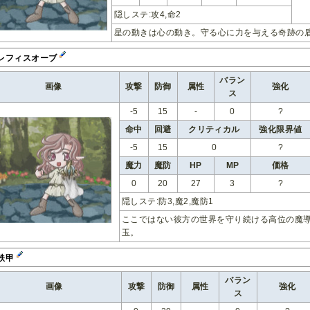
隠しステ:攻4,命2
星の動きは心の動き。守る心に力を与える奇跡の
レフィスオーブ
バラン
画像
攻撃
防御
属性
強化
ス
-5
15
-
0
?
命中
回避
クリティカル
強化限界値
-5
15
0
?
魔力
魔防
HP
MP
価格
0
20
27
3
?
隠しステ:防3,魔2,魔防1
ここではない彼方の世界を守り続ける高位の魔
玉。
鉄甲
バラン
画像
攻撃
防御
属性
強化
ス