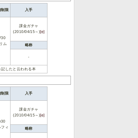
備制限
入手
課金ガチャ
(2010/04/15～)
[e]
V30
リム
略称
-
を記したと云われる本
備制限
入手
課金ガチャ
(2010/04/15～)
[e]
v30
ルフィ
略称