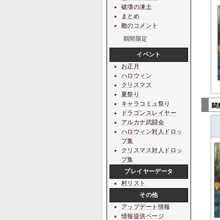
破壊の凍土
まとめ
敵のコメント
期間限定
イベント
お正月
ハロウィン
クリスマス
夏祭り
キャラコミュ祭り
闘
ドラゴンスレイヤー
アルカナ武闘会
ハロウィン対人ドロッ
プ集
クリスマス対人ドロッ
プ集
プレイヤーデータ
村リスト
その他
アップデート情報
情報提供ページ