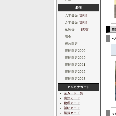
装備
右手装備
[索引]
左手装備
[索引]
装
体装備
[索引]
課金
ヘ
種族限定
期間限定2009
期間限定2010
期間限定2011
期間限定2012
期間限定2013
アルカナカード
全カード一覧
魔法カード
物理カード
補助カード
消費カード
マ