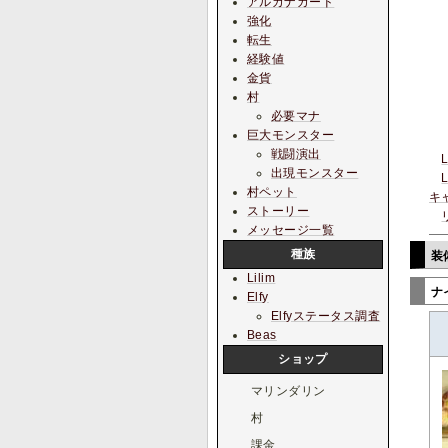
アルカナカード
強化
転生
経験値
金貨
村
必要マナ
巨大モンスター
戦闘演出
出現モンスター
村ペット
キ
ストーリー
メッセージ一覧
種族
装
Lilim
ナ
Elfy
Elfyステータス調査
Beas
ショップ
マリンダリン
村
課金