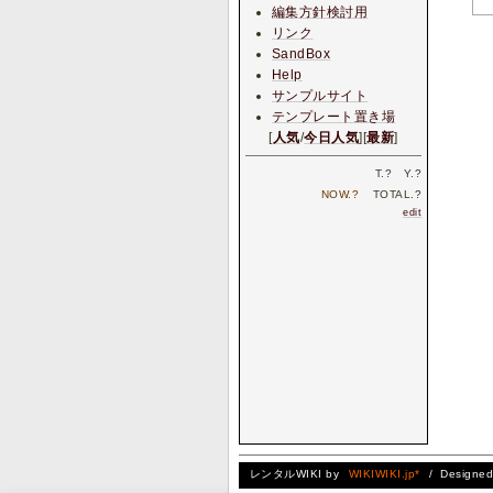
編集方針検討用
リンク
SandBox
Help
サンプルサイト
テンプレート置き場
[
人気
/
今日人気
][
最新
]
T.
?
Y.
?
NOW.
?
TOTAL.
?
edit
レンタルWIKI by
WIKIWIKI.jp*
/ Designe