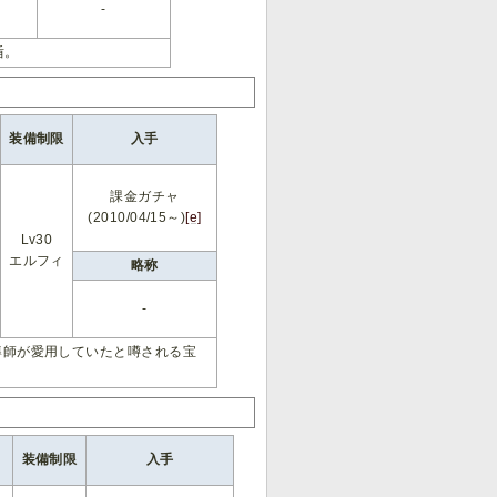
-
盾。
装備制限
入手
課金ガチャ
(2010/04/15～)
[e]
Lv30
エルフィ
略称
-
導師が愛用していたと噂される宝
装備制限
入手