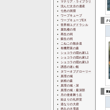
マテリア・ライブラリ
沈んだ太古の遺産
七色の洞窟
ワープキューブ
ワープキューブEX
ク
世界樹ユグドラシル
蜃気楼の塔
再生の祠
蘇生の祠
こねこの散歩道
有機野菜の森
ショコラの隠れ家L1
ショコラの隠れ家L2
ショコラの隠れ家L3
誘惑の迷い船
タワーオブグローリー
真理の城
妖精の森
真理の城・深
真理の城・最深部
黄
月の使者舞う丘
始まりの礼拝堂
道なりの大砦
悠久の大雪原