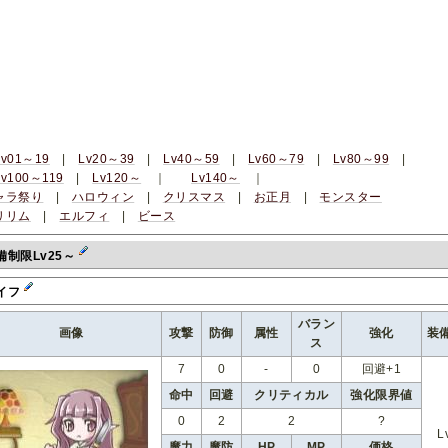
Lv01～19
|
Lv20～39
|
Lv40～59
|
Lv60～79
|
Lv80～99
|
Lv100～119
|
Lv120～
｜
Lv140～
｜
ャラ祭り
|
ハロウィン
|
クリスマス
|
お正月
|
モンスター
リリム
|
エルフィ
|
ビース
備制限Lv25～
イフ
バラン
画像
攻撃
防御
属性
強化
装
ス
7
0
-
0
回避+1
命中
回避
クリティカル
強化限界値
0
2
2
?
L
魔力
魔防
HP
MP
価格