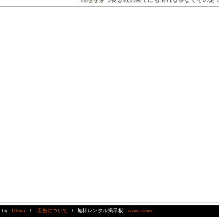
d by
Olivia
/
広告について
/ 無料レンタル掲示板
zawazawa