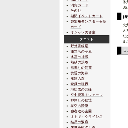
体
消費カード
S
その他
期間イベントカード
[
襲撃用モンスター召喚
火
カード
火
オシャレ美容室
だ
クエスト
ま
野外訓練場
コ
旅立ちの草原
水霊の神殿
熱砂の渓谷
風鳴りの洞窟
黄昏の海岸
浅霧の森
煉獄の境界
地吹雪の霊峰
空中要塞トウェール
神降しの祭壇
星空の階廊
強者達の楽園
オトギ・クライシス
結晶の洞窟
来世を紡ぎし森