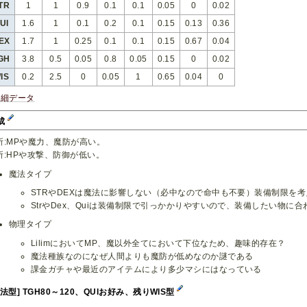
TR
1
1
0.9
0.1
0.1
0.05
0
0.02
UI
1.6
1
0.1
0.2
0.1
0.15
0.13
0.36
EX
1.7
1
0.25
0.1
0.1
0.15
0.67
0.04
GH
3.8
0.5
0.05
0.8
0.05
0.15
0
0.02
IS
0.2
2.5
0
0.05
1
0.65
0.04
0
詳細データ
成
所:MPや魔力、魔防が高い。
所:HPや攻撃、防御が低い。
魔法タイプ
STRやDEXは魔法に影響しない（必中なので命中も不要）装備制限を
StrやDex、Quiは装備制限で引っかかりやすいので、装備したい物に
物理タイプ
LilimにおいてMP、魔以外全てにおいて下位なため、趣味的存在？
魔法種族なのになぜ人間よりも魔防が低めなのか謎である
課金ガチャや最近のアイテムにより多少マシにはなっている
魔法型] TGH80～120、QUIお好み、残りWIS型