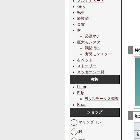
アルカナカード
強化
転生
経験値
金貨
村
必要マナ
巨大モンスター
戦闘演出
特
出現モンスター
村ペット
ストーリー
メッセージ一覧
種族
Lilim
Elfy
Elfyステータス調査
Beas
ショップ
能
マリンダリン
村