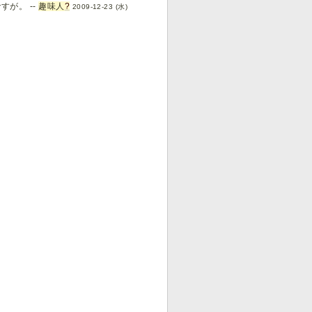
が。 --
趣味人
?
2009-12-23 (水)