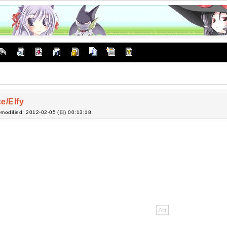
ce/Elfy
-modified: 2012-02-05 (日) 00:13:18