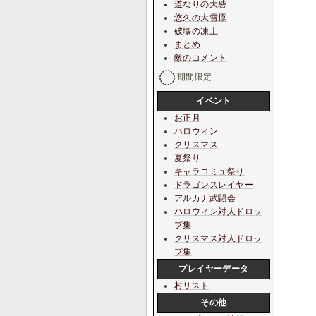
道なりの大砦
悠久の大雪原
破壊の凍土
まとめ
敵のコメント
期間限定
イベント
お正月
ハロウィン
クリスマス
夏祭り
キャラコミュ祭り
ドラゴンスレイヤー
アルカナ武闘会
ハロウィン対人ドロッ
プ集
クリスマス対人ドロッ
プ集
プレイヤーデータ
村リスト
その他