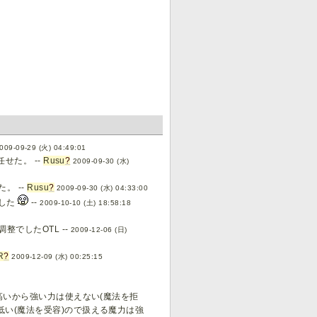
009-09-29 (火) 04:49:01
せた。 --
Rusu
?
2009-09-30 (水)
。 --
Rusu
?
2009-09-30 (水) 04:33:00
ました
--
2009-10-10 (土) 18:58:18
整でしたOTL --
2009-12-06 (日)
R
?
2009-12-09 (水) 00:25:15
が高いから強い力は使えない(魔法を拒
低い(魔法を受容)ので扱える魔力は強