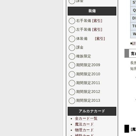
課金
S
Q
装備
D
右手装備
[索引]
T
左手装備
[索引]
W
体装備
[索引]
■
課金
育
種族限定
長
期間限定2009
短
期間限定2010
期間限定2011
期間限定2012
期間限定2013
アルカナカード
全カード一覧
魔法カード
[
物理カード
補助カード