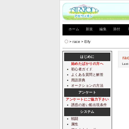
[
ホーム
|
新規
|
編集
|
添付
]
> race > Elfy
はじめに
ra
始めたばかりの方へ
Last
初心者ガイド
よくある質問と解答
用語辞典
オークションの方法
アンケート
アンケートにご協力下さい
誘惑の迷い船出現条件
システム
戦闘
属性