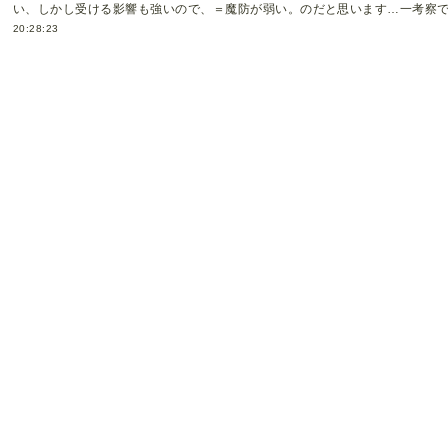
い、しかし受ける影響も強いので、＝魔防が弱い。のだと思います…一考察です
20:28:23