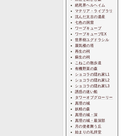
絶死界ヘルヘイム
マテリア・ライブラリ
沈んだ太古の遺産
七色の洞窟
ワープキューブ
ワープキューブEX
世界樹ユグドラシル
蜃気楼の塔
再生の祠
蘇生の祠
こねこの散歩道
有機野菜の森
ショコラの隠れ家L1
ショコラの隠れ家L2
ショコラの隠れ家L3
誘惑の迷い船
タワーオブグローリー
真理の城
妖精の森
真理の城・深
真理の城・最深部
月の使者舞う丘
始まりの礼拝堂