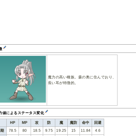
徴
魔力の高い種族。森の奥に住んでおり、
長い耳が特徴的。
力値によるステータス変化
HP
MP
攻
防
魔
魔防
命中
回避
初期
78.5
80
18.5
9.75
19.25
15
11.84
4.6