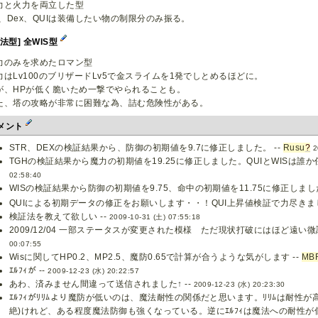
力と火力を両立した型
tr、Dex、QUIは装備したい物の制限分のみ振る。
魔法型] 全WIS型
力のみを求めたロマン型
力はLv100のブリザードLv5で金スライムを1発でしとめるほどに。
が、HPが低く脆いため一撃でやられることも。
た、塔の攻略が非常に困難な為、詰む危険性がある。
メント
STR、DEXの検証結果から、防御の初期値を9.7に修正しました。 --
Rusu
?
2
TGHの検証結果から魔力の初期値を19.25に修正しました。QUIとWISは誰か任
02:58:40
WISの検証結果から防御の初期値を9.75、命中の初期値を11.75に修正しました
QUIによる初期データの修正をお願いします・・！QUI上昇値検証で力尽き
検証法を教えて欲しい --
2009-10-31 (土) 07:55:18
2009/12/04 一部ステータスが変更された模様 ただ現状打破にはほど遠い微調
00:07:55
Wisに関してHP0.2、MP2.5、魔防0.65で計算が合うような気がします --
MB
ｴﾙﾌｨが --
2009-12-23 (水) 20:22:57
あわ、済みません間違って送信されました↑ --
2009-12-23 (水) 20:23:30
ｴﾙﾌｨがﾘﾘﾑより魔防が低いのは、魔法耐性の関係だと思います。ﾘﾘﾑは耐性
絶)けれど、ある程度魔法防御も強くなっている。逆にｴﾙﾌｨは魔法への耐性が