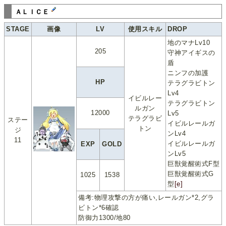
ＡＬＩＣＥ
STAGE
画像
LV
使用スキル
DROP
地のマナLv10
205
守神アイギスの
盾
ニンフの加護
HP
テラグラビトン
Lv4
イビルレー
テラグラビトン
ルガン
12000
Lv5
テラグラビ
ステー
イビルレールガ
トン
ジ
ンLv4
11
イビルレールガ
EXP
GOLD
ンLv5
巨獣覚醒術式F型
巨獣覚醒術式G
1025
1538
型
[e]
備考:物理攻撃の方が痛い,レールガン*2,グラ
ビトン*6確認
防御力1300/地80