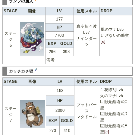
ランプの魔人
STAGE
画像
LV
使用スキル
DROP
177
真空斬々波
HP
風のマナLv5
Lv7
ステー
7700
いざないの蜂蜜
ナインダー
ジ
[e]
EXP
GOLD
ツ
6
266
398
備考:
カッチカチ狸
STAGE
画像
LV
使用スキル
DROP
百花繚乱Lv5
182
火のマナLv5
HP
巨獣覚醒術式C
ブットバー
型
ステー
2000
ス
巨獣覚醒術式D
ジ
マタドール
型
7
EXP
GOLD
巨獣覚醒術式E
273
410
型
[e]