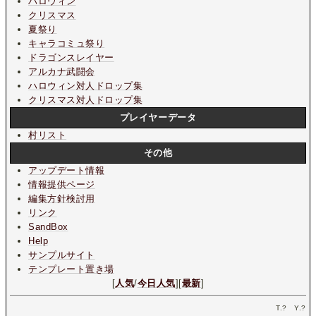
ハロウィン
クリスマス
夏祭り
キャラコミュ祭り
ドラゴンスレイヤー
アルカナ武闘会
ハロウィン対人ドロップ集
クリスマス対人ドロップ集
プレイヤーデータ
村リスト
その他
アップデート情報
情報提供ページ
編集方針検討用
リンク
SandBox
Help
サンプルサイト
テンプレート置き場
[
人気
/
今日人気
][
最新
]
T.
?
Y.
?