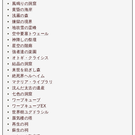
風鳴りの洞窟
黄昏の海岸
浅霧の森
煉獄の境界
地吹雪の霊峰
空中要塞トウェール
神降しの祭壇
星空の階廊
強者達の楽園
オトギ・クライシス
結晶の洞窟
来世を紡ぎし森
絶死界ヘルヘイム
マテリア・ライブラリ
沈んだ太古の遺産
七色の洞窟
ワープキューブ
ワープキューブEX
世界樹ユグドラシル
蜃気楼の塔
再生の祠
蘇生の祠