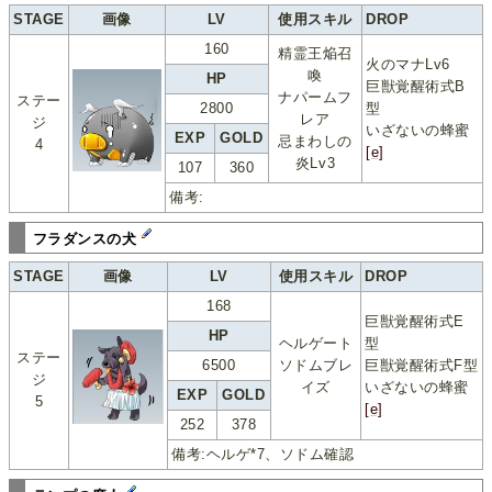
STAGE
画像
LV
使用スキル
DROP
160
精霊王焔召
火のマナLv6
喚
HP
巨獣覚醒術式B
ナパームフ
ステー
2800
型
レア
ジ
いざないの蜂蜜
EXP
GOLD
忌まわしの
4
[e]
炎Lv3
107
360
備考:
フラダンスの犬
STAGE
画像
LV
使用スキル
DROP
168
巨獣覚醒術式E
HP
ヘルゲート
型
ステー
6500
ソドムブレ
巨獣覚醒術式F型
ジ
イズ
いざないの蜂蜜
EXP
GOLD
5
[e]
252
378
備考:ヘルゲ*7、ソドム確認