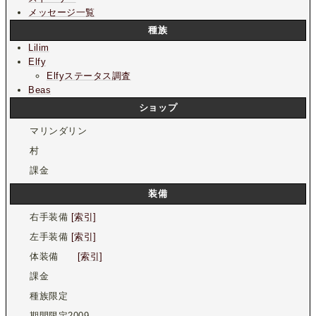
メッセージ一覧
種族
Lilim
Elfy
Elfyステータス調査
Beas
ショップ
マリンダリン
村
課金
装備
右手装備
[索引]
左手装備
[索引]
体装備
[索引]
課金
種族限定
期間限定2009