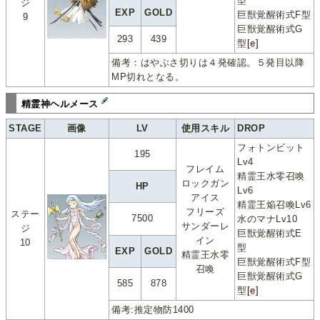
型
ジ
EXP
GOLD
巨獣覚醒術式F型
9
巨獣覚醒術式G
293
439
型
[e]
備考：はやぶさ切りは４発確認。５発目以降
MP切れとなる。
精霊神ヘルメース
STAGE
画像
LV
使用スキル
DROP
フォトンビット
195
Lv4
フレイム
精霊王水零召喚
ロックガン
HP
Lv6
アイス
精霊王焔召喚Lv6
フリーズ
ステー
7500
水のマナLv10
サンダーレ
ジ
巨獣覚醒術式E
イン
10
型
EXP
GOLD
精霊王水零
巨獣覚醒術式F型
召喚
巨獣覚醒術式G
585
878
型
[e]
備考:推定物防1400