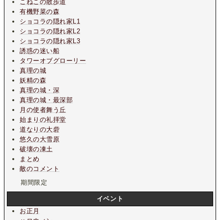
こねこの散歩道
有機野菜の森
ショコラの隠れ家L1
ショコラの隠れ家L2
ショコラの隠れ家L3
誘惑の迷い船
タワーオブグローリー
真理の城
妖精の森
真理の城・深
真理の城・最深部
月の使者舞う丘
始まりの礼拝堂
道なりの大砦
悠久の大雪原
破壊の凍土
まとめ
敵のコメント
期間限定
イベント
お正月