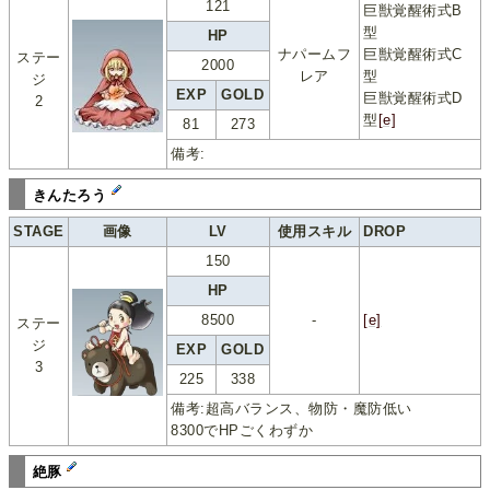
121
巨獣覚醒術式B
型
HP
ナパームフ
巨獣覚醒術式C
ステー
2000
レア
型
ジ
EXP
GOLD
巨獣覚醒術式D
2
型
[e]
81
273
備考:
きんたろう
STAGE
画像
LV
使用スキル
DROP
150
HP
8500
-
[e]
ステー
ジ
EXP
GOLD
3
225
338
備考:超高バランス、物防・魔防低い
8300でHPごくわずか
絶豚