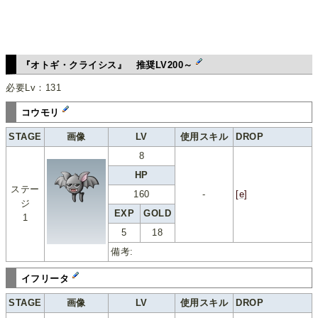
『オトギ・クライシス』 推奨LV200～
必要Lv：131
コウモリ
STAGE
画像
LV
使用スキル
DROP
8
HP
ステー
160
-
[e]
ジ
EXP
GOLD
1
5
18
備考:
イフリータ
STAGE
画像
LV
使用スキル
DROP