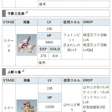
備考:
子豚三兄弟
STAGE
画像
LV
使用スキル
DROP
186
フォトンビ
精霊王アス召喚
HP
ット
Lv6
ステー
9800
忌まわしの
精霊王エア召喚
ジ
EXP
GOLD
炎Lv3
Lv6
[e]
8
279
419
備考:
人斬り雀
STAGE
画像
LV
使用スキル
DROP
はやぶさ切りLv5
195
ナインダ－ツLv4
ゴッドスレッジ
HP
Lv6
はやぶさ斬
11000
巨獣覚醒術式E
ステー
り