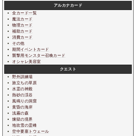
アルカナカード
全カード一覧
魔法カード
物理カード
補助カード
消費カード
その他
期間イベントカード
襲撃用モンスター召喚カード
オシャレ美容室
クエスト
野外訓練場
旅立ちの草原
水霊の神殿
熱砂の渓谷
風鳴りの洞窟
黄昏の海岸
浅霧の森
煉獄の境界
地吹雪の霊峰
空中要塞トウェール