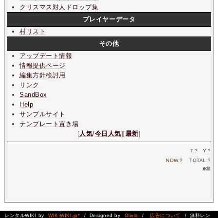
クリスマス対人ドロップ集
プレイヤーデータ
村リスト
その他
アップデート情報
情報提供ページ
編集方針検討用
リンク
SandBox
Help
サンプルサイト
テンプレート置き場
[
人気
/
今日人気
][
最新
]
T.
?
Y.
?
NOW.
?
TOTAL.
?
edit
レンタルWIKI by
WIKIWIKI.jp*
/ Designed by
Olivia
/
広告について
/ 無料レン