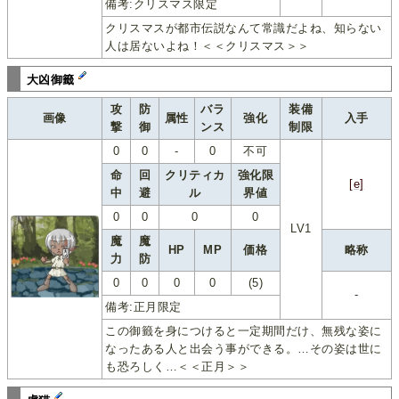
備考:クリスマス限定
クリスマスが都市伝説なんて常識だよね、知らない
人は居ないよね！＜＜クリスマス＞＞
大凶御籤
攻
防
バラ
装備
画像
属性
強化
入手
撃
御
ンス
制限
0
0
-
0
不可
命
回
クリティカ
強化限
[e]
中
避
ル
界値
0
0
0
0
LV1
魔
魔
HP
MP
価格
略称
力
防
0
0
0
0
(5)
-
備考:正月限定
この御籤を身につけると一定期間だけ、無残な姿に
なったある人と出会う事ができる。…その姿は世に
も恐ろしく…＜＜正月＞＞