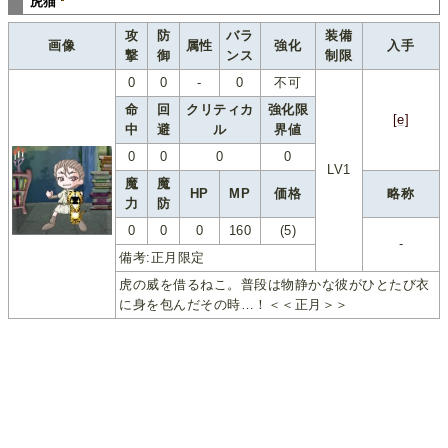
虎猫
攻
防
バラ
装備
画像
属性
強化
入手
撃
御
ンス
制限
0
0
-
0
不可
命
回
クリティカ
強化限
[e]
中
避
ル
界値
0
0
0
0
LV1
魔
魔
HP
MP
価格
略称
力
防
0
0
0
160
(5)
-
備考:正月限定
虎の威を借るねこ。普段は物静かな彼がひとたび衣
に身を包んだその時…！＜＜正月＞＞