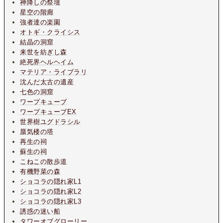
神降しの祭壇
星空の階廊
強者達の楽園
オトギ・クライシス
結晶の洞窟
来世を紡ぎし森
絶死界ヘルヘイム
マテリア・ライブラリ
沈んだ太古の遺産
七色の洞窟
ワープキューブ
ワープキューブEX
世界樹ユグドラシル
蜃気楼の塔
再生の祠
蘇生の祠
こねこの散歩道
有機野菜の森
ショコラの隠れ家L1
ショコラの隠れ家L2
ショコラの隠れ家L3
誘惑の迷い船
タワーオブグローリー