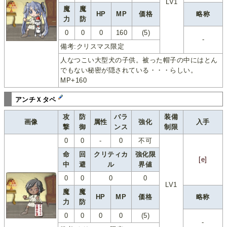
LV1
魔
魔
HP
MP
価格
略称
力
防
0
0
0
160
(5)
-
備考:クリスマス限定
人なつこい大型犬の子供。被った帽子の中にはとん
でもない秘密が隠されている・・・らしい。
MP+160
アンチＸタペ
攻
防
バラ
装備
画像
属性
強化
入手
撃
御
ンス
制限
0
0
-
0
不可
命
回
クリティカ
強化限
[e]
中
避
ル
界値
0
0
0
0
LV1
魔
魔
HP
MP
価格
略称
力
防
0
0
0
0
(5)
-