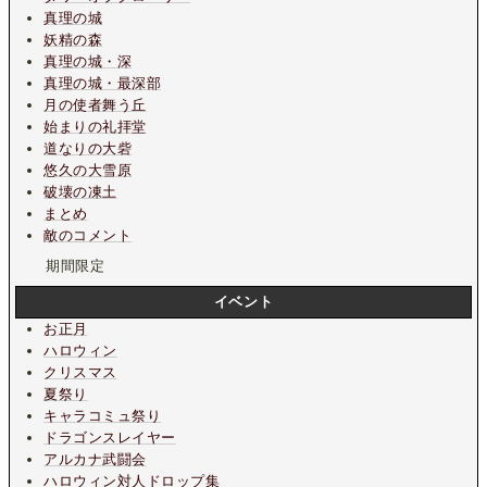
真理の城
妖精の森
真理の城・深
真理の城・最深部
月の使者舞う丘
始まりの礼拝堂
道なりの大砦
悠久の大雪原
破壊の凍土
まとめ
敵のコメント
期間限定
イベント
お正月
ハロウィン
クリスマス
夏祭り
キャラコミュ祭り
ドラゴンスレイヤー
アルカナ武闘会
ハロウィン対人ドロップ集