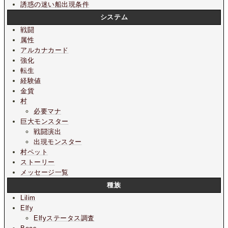
誘惑の迷い船出現条件
システム
戦闘
属性
アルカナカード
強化
転生
経験値
金貨
村
必要マナ
巨大モンスター
戦闘演出
出現モンスター
村ペット
ストーリー
メッセージ一覧
種族
Lilim
Elfy
Elfyステータス調査