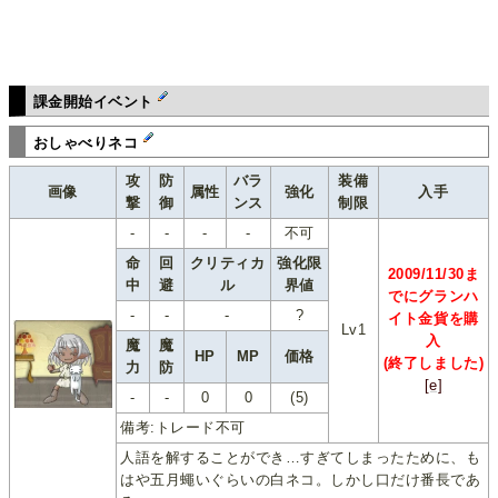
課金開始イベント
おしゃべりネコ
攻
防
バラ
装備
画像
属性
強化
入手
撃
御
ンス
制限
-
-
-
-
不可
命
回
クリティカ
強化限
2009/11/30ま
中
避
ル
界値
でにグランハ
-
-
-
?
イト金貨を購
Lv1
入
魔
魔
HP
MP
価格
(終了しました)
力
防
[e]
-
-
0
0
(5)
備考:トレード不可
人語を解することができ…すぎてしまったために、も
はや五月蠅いぐらいの白ネコ。しかし口だけ番長であ