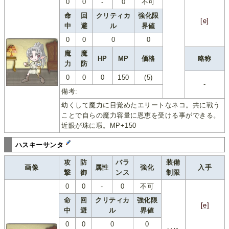
0
0
-
0
不可
命
回
クリティカ
強化限
[e]
中
避
ル
界値
0
0
0
0
魔
魔
HP
MP
価格
略称
力
防
0
0
0
150
(5)
-
備考:
幼くして魔力に目覚めたエリートなネコ。共に戦う
ことで自らの魔力容量に恩恵を受ける事ができる。
近眼が珠に瑕。MP+150
ハスキーサンタ
攻
防
バラ
装備
画像
属性
強化
入手
撃
御
ンス
制限
0
0
-
0
不可
命
回
クリティカ
強化限
[e]
中
避
ル
界値
0
0
0
0