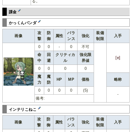
る。
課金
かっくんパンダ
攻
防
バラ
装備
画像
属性
強化
入手
撃
御
ンス
制限
0
0
-
0
不可
命
回
クリティカ
強化限
[e]
中
避
ル
界値
0
0
0
0
魔
魔
HP
MP
価格
略称
力
防
0
0
0
0
(5)
-
備考:
インテリこねこ
攻
防
バラ
装備
画像
属性
強化
入手
撃
御
ンス
制限