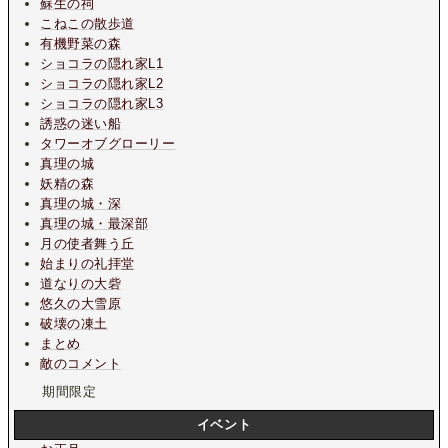
蘇生の祠
こねこの散歩道
有機野菜の森
ショコラの隠れ家L1
ショコラの隠れ家L2
ショコラの隠れ家L3
誘惑の迷い船
タワーオブグローリー
真理の城
妖精の森
真理の城・深
真理の城・最深部
月の使者舞う丘
始まりの礼拝堂
道なりの大砦
悠久の大雪原
破壊の凍土
まとめ
敵のコメント
期間限定
イベント