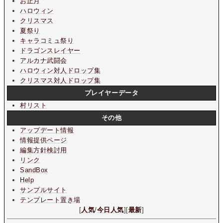
お正月
ハロウィン
クリスマス
夏祭り
キャラコミュ祭り
ドラゴンスレイヤー
アルカナ武闘会
ハロウィン対人ドロップ集
クリスマス対人ドロップ集
プレイヤーデータ
村リスト
その他
アップデート情報
情報提供ページ
編集方針検討用
リンク
SandBox
Help
サンプルサイト
テンプレート置き場
[
人気
/
今日人気
][
最新
]