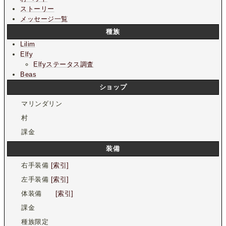
ストーリー
メッセージ一覧
種族
Lilim
Elfy
Elfyステータス調査
Beas
ショップ
マリンダリン
村
課金
装備
右手装備
[索引]
左手装備
[索引]
体装備
[索引]
課金
種族限定