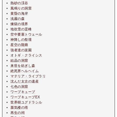
熱砂の渓谷
風鳴りの洞窟
黄昏の海岸
浅霧の森
煉獄の境界
地吹雪の霊峰
空中要塞トウェール
神降しの祭壇
星空の階廊
強者達の楽園
オトギ・クライシス
結晶の洞窟
来世を紡ぎし森
絶死界ヘルヘイム
マテリア・ライブラリ
沈んだ太古の遺産
七色の洞窟
ワープキューブ
ワープキューブEX
世界樹ユグドラシル
蜃気楼の塔
再生の祠