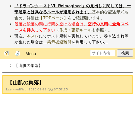
『ドラゴンクエストVII Reimagined』の見出しに関しては、一
部通常とは異なるルールが適用されます。
基本的な記述形式も
含め、詳細は
【TOPページ】
をご確認願います。
段落と段落の間に行間を空ける場合は、
空行の文頭に全角スペ
ースを挿入
して下さい
（
作成・更新ルール
も参照）。
現在、
本スレ
にてホスト規制を実施しています。巻き込まれ等
が生じた場合は、
掲示板避難所
を利用して下さい。
Menu
> 【山肌の集落】
【山肌の集落】
Last-modified: 2026-07-28 (火) 07:57:25