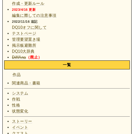
作成・更新ルール
2023/4/16 更新
編集に際しての注意事項
2022/11/16 追記
DQ10オフに関して
テストページ
管理要望置き場
掲示板避難所
DQ10大辞典
DiffAna
（廃止）
一覧
作品
関連商品・書籍
システム
作戦
性格
状態変化
ストーリー
イベント
クエスト