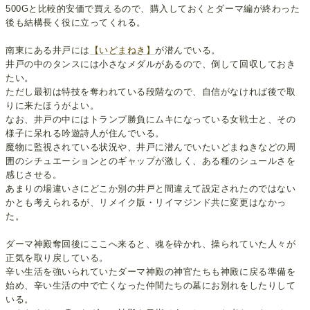
500Gと比較的安価で買えるので、購入しておくとダーマ編が終わった
後も結構長く役に立ってくれる。
南東にある井戸には
【いどまねき】
が潜んでいる。
井戸の中のタンスには小さなメダルがあるので、倒して回収しておき
たい。
ただし最初は特技を奪われている段階なので、自信がなければ後で取
りに来たほうがよい。
なお、井戸の中にはトランプ勝負にムキになっている女戦士と、その
様子に呆れる吟遊詩人が住んでいる。
魔物に監視されている状況や、井戸に潜んでいたいどまねきなどの周
囲のシチュエーションとのギャップが激しく、ある種のシュールさを
感じさせる。
あまりの場違いさにどこか別の井戸と間違えて設定されたのではない
かとも考えられるが、リメイク版・リイマジンド共に変更はなかっ
た。
ダーマ神殿奪回後にここへ来ると、魂を砕かれ、操られていた人々が
正気を取り戻している。
辛い生活を強いられていたダーマ神殿の神官たちも神殿に戻る準備を
始め、辛い生活の中で亡くなった仲間たちの墓にお別れをしたりして
いる。