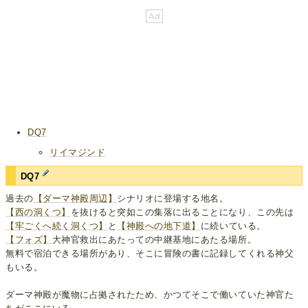
DQ7
リイマジンド
DQ7
過去の
【ダーマ神殿周辺】
シナリオに登場する地名。
【西の洞くつ】
を抜けると突如この集落に出ることになり、この先は
【牢ごくへ続く洞くつ】
と
【神殿への地下道】
に続いている。
【フォズ】
大神官救出にあたっての中継基地にあたる場所。
無料で宿泊できる場所があり、そこに冒険の書に記録してくれる神父
もいる。
ダーマ神殿が魔物に占拠されたため、かつてそこで働いていた神官た