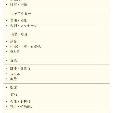
設定・用語
キャラクター
集団・団体
台詞・メッセージ
地名・地形
施設
仕掛け・罠・石像他
乗り物
音楽
職業・肩書き
スキル
称号
呪文
特技
合体・必殺技
特性・特殊能力