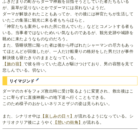
ふきだまりの町からダーマ神殿を目指そうとしていた者たちもいる
が、薬草が足りないとかでダーマには戻れないようだ。
ダーマが解放されたこともあってか、その後には神官たちが生活して
いたこの集落に観光に来る者もちらほらと。
「神官たちも案外しゃれた所に住んでいた」などとコメントする者も
いる。当事者ではないためいい気なものであるが、観光史跡や城跡を
眺めに来たようなものなのだろう。
また、昏睡状態に陥った者は後から呼ばれたシャーマンの尽力もあっ
てほとんどが回復したが、一人だけ船乗りの格好をした男だけが事件
解決後も寝たきりのままとなっている。
【旅の宿】
で彼を待っていた恋人が駆けつけており、男の容態を見て
悲しんでいる。切ない。
リイマジンド
ダーマのカギをフォズ救出時に受け取るように変更され、救出後はこ
こに寄らずに直接神殿への地下道へ行くこともできる。
このため様子のおかしいネリスとザジの姿は見られない。
また、シナリオ中は
【哀しみの日々】
が流れるようになっている。シ
ナリオクリア後にようやく
【憩いの街角】
が流れる。