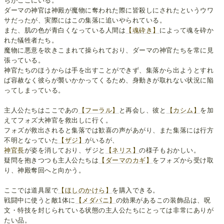
ちがここにいる。
ダーマの神官は神殿が魔物に奪われた際に皆殺しにされたというウワ
サだったが、実際にはこの集落に追いやられている。
また、肌の色が青白くなっている人間は
【魂砕き】
によって魂を砕か
れた犠牲者たち。
魔物に悪意を吹きこまれて操られており、ダーマの神官たちを常に見
張っている。
神官たちのほうからは手を出すことができず、集落から出ようとすれ
ば容赦なく彼らが襲いかかってくるため、身動きが取れない状況に陥
ってしまっている。
主人公たちはここであの
【フーラル】
と再会し、彼と
【カシム】
を加
えてフォズ大神官を救出しに行く。
フォズが救出されると集落では歓喜の声があがり、また集落には行方
不明となっていた
【ザジ】
がいるが、
神官長
が姿を消しており、ザジと
【ネリス】
の様子もおかしい。
疑問を抱きつつも主人公たちは
【ダーマのカギ】
をフォズから受け取
り、神殿奪回へと向かう。
ここでは道具屋で
【ほしのかけら】
を購入できる。
戦闘中に使うと敵1体に
【メダパニ】
の効果があるこの装飾品は、呪
文・特技を封じられている状態の主人公たちにとっては非常にありが
たい品。