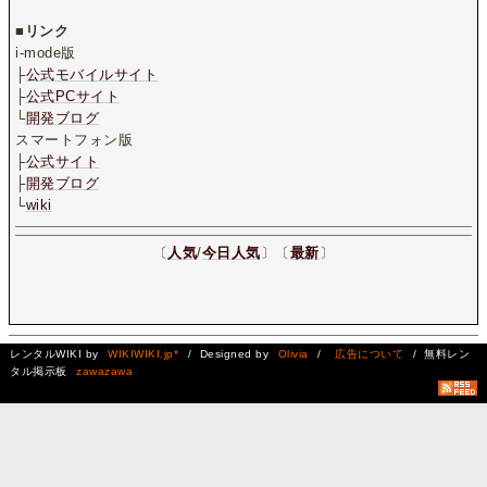
.
■
リンク
i-mode版
├
公式モバイルサイト
├
公式PCサイト
└
開発ブログ
スマートフォン版
├
公式サイト
├
開発ブログ
└
wiki
〔
人気
/
今日人気
〕〔
最新
〕
レンタルWIKI by
WIKIWIKI.jp*
/ Designed by
Olivia
/
広告について
/ 無料レン
タル掲示板
zawazawa