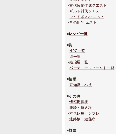
├
古代装備作成クエスト
├
ギルド討伐クエスト
├
レイドボス/クエスト
└
その他/クエスト
.
■
レシピ一覧
.
■
街
├
NPC一覧
├
街一覧
├
鍛冶屋一覧
└
パーティーフィールド一覧
.
■
情報
└
豆知識・小技
.
■
その他
├
情報提供板
├
雑談・連絡板
├
本スレ用テンプレ
└
連絡板・避難所
.
■
投票