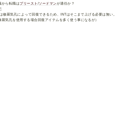
職から転職は
プリースト
/
ソードマン
が適任か？
記
Pは修羅気孔によって回復できるため、INTはそこまで上げる必要は無い。
修羅気孔を使用する場合回復アイテムを多く使う事になるが）