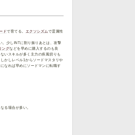
ード
で育てる。
エクソシズム
で霊属性
しい。少しINTに割り振りあとは、攻撃
リング
などを早めに購入するのも良
えないスキルが多く主力の疾風切りも
しかしレベル1からソードマスタリや
態になれば早めにソードマンに転職す
になる場合が多い。