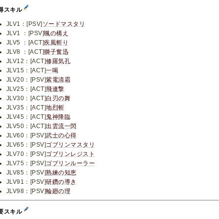
得スキル
JLV1：[PSV]
ソードマスタリ
JLV1 ：[PSV]
颯の構え
JLV5 ：[ACT]
疾風斬り
JLV8 ：[ACT]
獅子奮迅
JLV12：[ACT]
修羅気孔
JLV15：[ACT]
一喝
JLV20：[PSV]
紫電清霜
JLV25：[ACT]
飛連撃
JLV30：[ACT]
白刃の舞
JLV35：[ACT]
地烈斬
JLV45：[ACT]
鬼神降臨
JLV50：[ACT]
出雲流一閃
JLV60：[PSV]
武士の心得
JLV65：[PSV]
ゴブリンマスタリ
JLV70：[PSV]
ゴブリンレジスト
JLV75：[PSV]
ゴブリンルーラー
JLV85：[PSV]
熟練の知恵
JLV91：[PSV]
研鑽の導き
JLV98：[PSV]
輪廻の理
要スキル