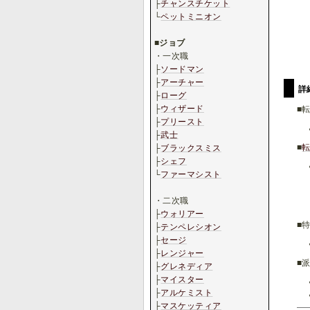
├
チャンスチケット
└
ペットミニオン
.
■
ジョブ
・一次職
├
ソードマン
├
アーチャー
詳
├
ローグ
├
ウィザード
■
├
プリースト
├
武士
■
├
ブラックスミス
├
シェフ
└
ファーマシスト
.
・二次職
├
ウォリアー
■
├
テンペレシオン
├
セージ
├
レンジャー
■
├
グレネディア
├
マイスター
├
アルケミスト
├
マスケッティア