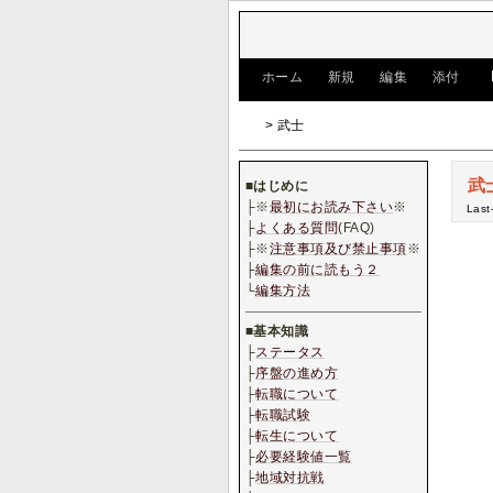
[
ホーム
|
新規
|
編集
|
添付
]
> 武士
武
■
はじめに
├※
最初にお読み下さい
※
Last
├
よくある質問
(FAQ)
├※
注意事項及び禁止事項
※
├
編集の前に読もう２
└
編集方法
■
基本知識
├
ステータス
├
序盤の進め方
├
転職について
├
転職試験
├
転生について
├
必要経験値一覧
├
地域対抗戦