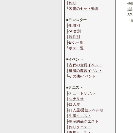
├
釣り
他
└
装備のセット効果
追
.
S
■
モンスター
（
├
地域別
├
50音別
├
属性別
├
Eld.一覧
└
ボス一覧
.
■
イベント
├
古代の金貨イベント
├
破滅の魔宮イベント
└
その他/イベント
.
■
クエスト
├
チュートリアル
├
シナリオ
├
口入屋
├
口入屋/受注レベル順
├
生産クエスト
├
生産納品クエスト
├
釣りクエスト
├
乗馬クエスト