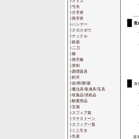
├
メイス
├
弓矢
├
片手斧
├
両手斧
育
├
ハンマー
├
クロスボウ
├
ナックル
├
銃器
├
二刀
├
槍
├
両手槍
├
突剣
├
調理器具
├
釣竿
├
頭
/
胴
/
脚
/
盾
ス
├
魔法具
/
装身具
/
宝具
├
収集品
/
消耗品
├
騎乗用品
├
宝箱
├
スフィア箱
├
マナストーン
├
スフィア一覧
├
くじ引き
├
生産
基