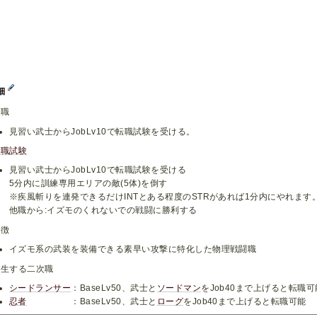
細
転職
見習い武士からJobLv10で転職試験を受ける。
転職試験
見習い武士からJobLv10で転職試験を受ける
5分内に訓練専用エリアの敵(5体)を倒す
※疾風斬りを連発できるだけINTとある程度のSTRがあれば1分内にやれます
他職から:イズモのくれないでの戦闘に勝利する
特徴
イズモ系の武装を装備できる素早い攻撃に特化した物理戦闘職
派生する二次職
シードランサー
：BaseLv50、武士と
ソードマン
をJob40まで上げると転職可
忍者
：BaseLv50、武士と
ローグ
をJob40まで上げると転職可能