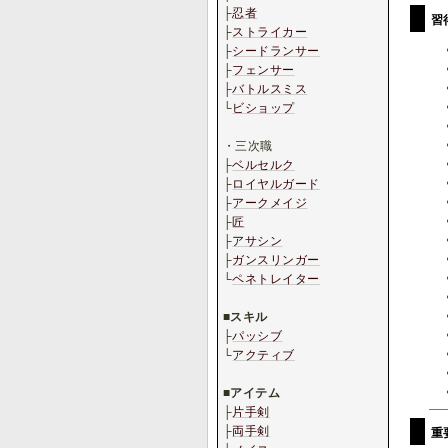
├
忍者
習
├
ストライカー
├
シードランサー
├
フェンサー
├
バトルスミス
└
ビショップ
.
・三次職
├
ベルセルク
├
ロイヤルガード
├
アークメイジ
├
匠
├
アサシン
├
ガンスリンガー
└
ペネトレイター
.
■
スキル
├
パッシブ
└
アクティブ
.
■
アイテム
├
片手剣
├
両手剣
重