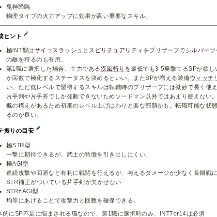
鬼神降臨
物理タイプの火力アップに効果が高い重要なスキル。
成ヒント
極INT型は
サイコスラッシュ
と
スピリチュアリティ
をプリザーブで
シルバーソ
の敵を狩るのも有用。
第1職に選択した場合、主力である
疾風斬り
を最低でも3-5発撃てるSPが欲
か回数で極化するステータスを決めるといい。またSPが増える装備
ウィッチ
い。ただ低レベルで習得するスキルは転職時のプリザーブには微妙で長く使
片手剣や片手斧でしか発動できないためソードマン以外ではあまり使えない。
楓の構えがあるため初期のレベル上げはわりと楽な部類かも。転職可能な状
るのが良い。
テ振りの目安
極STR型
一撃に期待できるが、武士の特徴を引き出しにくい。
極AGI型
連続攻撃や回避など有利に戦闘を行えるが、与えるダメージが少なく長期戦
STR補正がついている片手剣が欠かせない
STR≠AGI型
均等にあげることで攻撃力と回数を確保できる。
本的にSP不足に悩まされる職なので、第1職に選択時のみ、INT7or14は必須