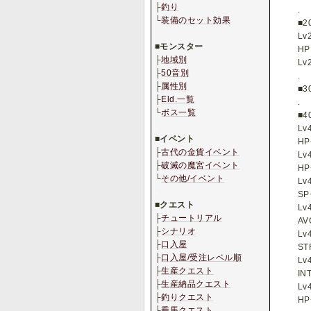
├
釣り
.
└
装備のセット効果
■2
.
Lv
■
モンスター
H
├
地域別
Lv
├
50音別
.
├
属性別
■3
├
Eld.一覧
.
└
ボス一覧
■4
.
Lv
■
イベント
HP
├
古代の金貨イベント
Lv
├
破滅の魔宮イベント
HP
└
その他/イベント
Lv
.
SP
■
クエスト
Lv
├
チュートリアル
AV
├
シナリオ
Lv
├
口入屋
ST
├
口入屋/受注レベル順
Lv
├
生産クエスト
IN
├
生産納品クエスト
Lv
├
釣りクエスト
HP
├
乗馬クエスト