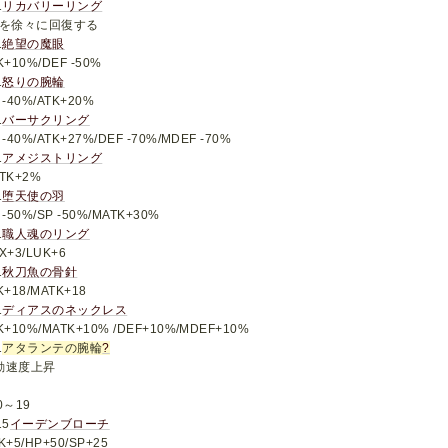
1
リカバリーリング
Pを徐々に回復する
1
絶望の魔眼
K+10%/DEF -50%
1
怒りの腕輪
 -40%/ATK+20%
1
バーサクリング
 -40%/ATK+27%/DEF -70%/MDEF -70%
1
アメジストリング
TK+2%
1
堕天使の羽
 -50%/SP -50%/MATK+30%
1
職人魂のリング
X+3/LUK+6
1
秋刀魚の骨針
K+18/MATK+18
1
ディアスのネックレス
K+10%/MATK+10% /DEF+10%/MDEF+10%
1
アタランテの腕輪
?
動速度上昇
0～19
15
イーデンブローチ
K+5/HP+50/SP+25