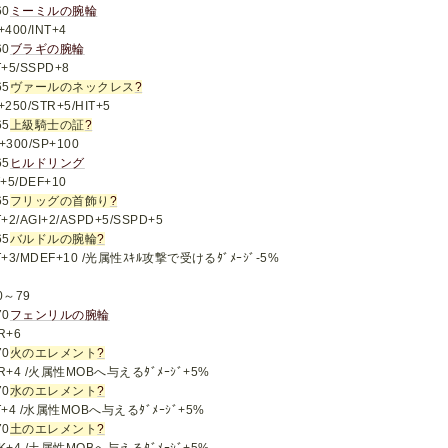
60
ミーミルの腕輪
+400/INT+4
60
ブラギの腕輪
T+5/SSPD+8
65
ヴァールのネックレス
?
+250/STR+5/HIT+5
65
上級騎士の証
?
+300/SP+100
65
ヒルドリング
T+5/DEF+10
65
フリッグの首飾り
?
T+2/AGI+2/ASPD+5/SSPD+5
65
バルドルの腕輪
?
T+3/MDEF+10 /光属性ｽｷﾙ攻撃で受けるﾀﾞﾒｰｼﾞ-5%
0～79
70
フェンリルの腕輪
R+6
70
火のエレメント
?
R+4 /火属性MOBへ与えるﾀﾞﾒｰｼﾞ+5%
70
水のエレメント
?
T+4 /水属性MOBへ与えるﾀﾞﾒｰｼﾞ+5%
70
土のエレメント
?