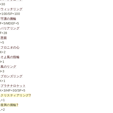
+30
1
ウィッチリング
+100/SP+100
1
守護の腕輪
F+5/MDEF+5
1
バリアリング
F+28
1
慧眼
T+5
1
フロニオの心
X+2
1
そよ風の指輪
I+1
1
風のリング
I+3
1
ブロンズリング
K+1
1
プラチナロケット
K+3/HP+30/SP+5
1
クリスティアリング
?
L+1
1
復興の腕輪
?
L+2