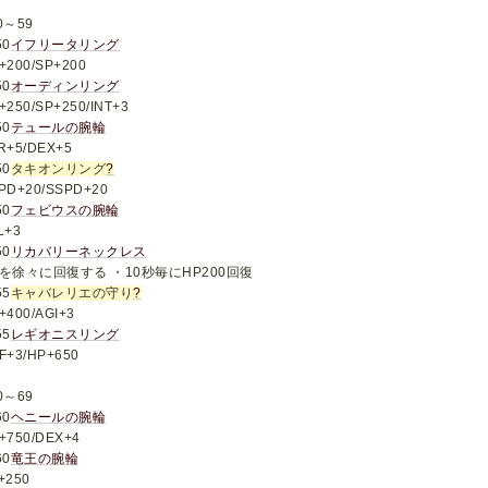
0～59
50
イフリータリング
+200/SP+200
50
オーディンリング
+250/SP+250/INT+3
50
テュールの腕輪
R+5/DEX+5
50
タキオンリング
?
PD+20/SSPD+20
50
フェビウスの腕輪
L+3
50
リカバリーネックレス
Pを徐々に回復する ・10秒毎にHP200回復
55
キャバレリエの守り
?
+400/AGI+3
55
レギオニスリング
F+3/HP+650
0～69
60
ヘニールの腕輪
+750/DEX+4
60
竜王の腕輪
+250