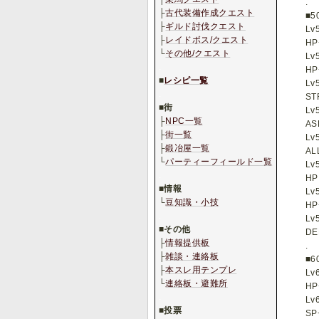
.
├
古代装備作成クエスト
■5
├
ギルド討伐クエスト
Lv
├
レイドボス/クエスト
HP
└
その他/クエスト
Lv
.
HP
■
レシピ一覧
Lv
.
ST
■
街
Lv
├
NPC一覧
AS
├
街一覧
Lv
├
鍛冶屋一覧
AL
└
パーティーフィールド一覧
Lv
.
H
■
情報
Lv
└
豆知識・小技
HP
.
Lv
■
その他
DE
├
情報提供板
.
├
雑談・連絡板
■6
├
本スレ用テンプレ
Lv
└
連絡板・避難所
HP
.
Lv
■
投票
SP