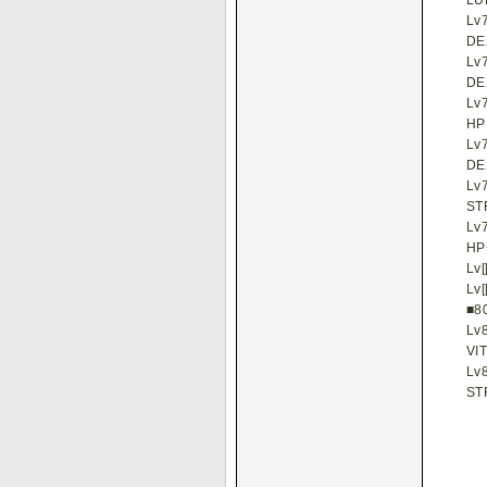
LU
Lv
DE
Lv
DE
Lv
H
Lv
DE
Lv
ST
Lv
HP
Lv[[
Lv[[
■8
Lv
VI
Lv
ST