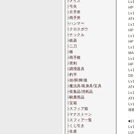
├
メイス
Lv
├
弓矢
H
├
片手斧
Lv
├
両手斧
AT
├
ハンマー
Lv
├
クロスボウ
HP
├
ナックル
Lv
├
銃器
HP
├
二刀
Lv
├
槍
MA
├
両手槍
Lv
├
突剣
HP
├
調理器具
Lv
├
釣竿
DE
├
頭
/
胴
/
脚
/
盾
Lv
├
魔法具
/
装身具
/
宝具
AT
├
収集品
/
消耗品
Lv
├
騎乗用品
AT
├
宝箱
Lv
├
スフィア箱
移
├
マナストーン
.
├
スフィア一覧
■1
├
くじ引き
Lv
├
生産
LU