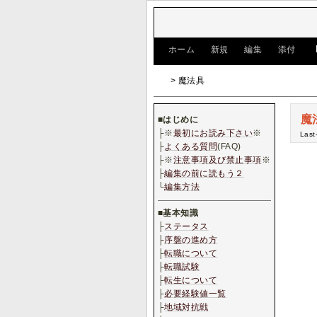
[
ホーム
|
新規
|
編集
|
添付
]
> 魔法具
魔
■
はじめに
├※
最初にお読み下さい
※
Last
├
よくある質問
(FAQ)
├※
注意事項及び禁止事項
※
├
編集の前に読もう２
└
編集方法
■
基本知識
├
ステータス
├
序盤の進め方
├
転職について
├
転職試験
├
転生について
├
必要経験値一覧
├
地域対抗戦