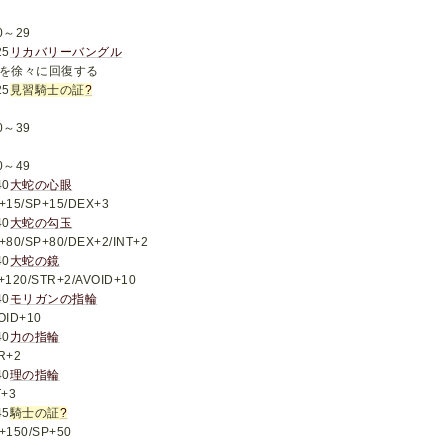
0～29
25
リカバリーバングル
Pを徐々に回復する
25
見習騎士の証
?
0～39
0～49
40
大蛇の心眼
+15/SP+15/DEX+3
40
大蛇の勾玉
+80/SP+80/DEX+2/INT+2
40
大蛇の鏡
+120/STR+2/AVOID+10
40
モリガンの指輪
OID+10
40
力の指輪
R+2
40
理の指輪
T+3
45
騎士の証
?
+150/SP+50