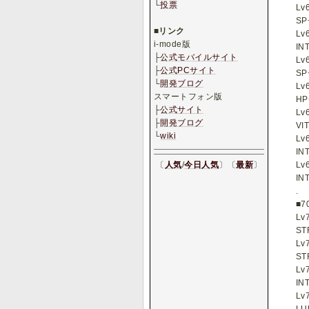
└
投票
Lv
.
SP
■
リンク
Lv
i-mode版
IN
├
公式モバイルサイト
Lv
├
公式PCサイト
SP
└
開発ブログ
Lv
スマートフォン版
HP
├
公式サイト
Lv
├
開発ブログ
VI
└
wiki
Lv
IN
〔
人気
/
今日人気
〕〔
最新
〕
Lv
IN
.
■7
Lv
ST
Lv
ST
Lv
IN
Lv