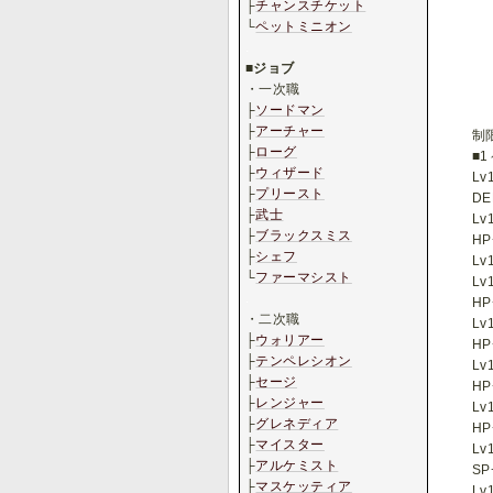
├
チャンスチケット
└
ペットミニオン
.
■
ジョブ
・一次職
├
ソードマン
├
アーチャー
制
├
ローグ
■1
├
ウィザード
Lv
├
プリースト
DE
├
武士
Lv
├
ブラックスミス
HP
├
シェフ
Lv
└
ファーマシスト
Lv
.
HP
・二次職
Lv
├
ウォリアー
HP
├
テンペレシオン
Lv
├
セージ
HP
├
レンジャー
Lv
├
グレネディア
HP
├
マイスター
Lv
├
アルケミスト
SP
├
マスケッティア
Lv