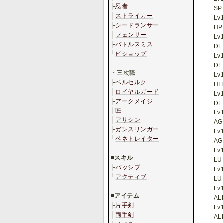
├
忍者
SP
├
ストライカー
Lv
├
シードランサー
HP
├
フェンサー
Lv
├
バトルスミス
DE
└
ビショップ
Lv
.
DE
・三次職
Lv
├
ベルセルク
HI
├
ロイヤルガード
Lv
├
アークメイジ
DE
├
匠
Lv
├
アサシン
AG
├
ガンスリンガー
Lv
└
ペネトレイター
AG
.
Lv
■
スキル
LU
├
パッシブ
Lv
└
アクティブ
LU
.
Lv
■
アイテム
AL
├
片手剣
Lv
├
両手剣
AL