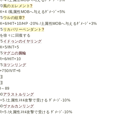
K+4 /土属性MOBへ与えるﾀﾞﾒｰｼﾞ+5%
70
風のエレメント
?
X+4 /風属性MOBへ与えるﾀﾞﾒｰｼﾞ+5%
75
ウルの紋章
?
X+6/HIT+10/HP -20% /土属性MOBへ与えるﾀﾞﾒｰｼﾞ+3%
75
リカバリーペンダント
?
Pを徐々に回復する
75
イドゥンのイヤリング
X+5/INT+5
75
マグニの腕輪
R+6/HIT+10
75
ヨツンリング
+750/VIT+6
]]
]]
0～89
80
アラストルリング
T+5 /土属性ｽｷﾙ攻撃で受ける ﾀﾞﾒｰｼﾞ-10%
80
ヴァルカンリング
R+5 /火属性ｽｷﾙ攻撃で受ける ﾀﾞﾒｰｼﾞ-10%