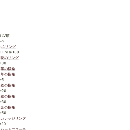
限LV順
～9
1
α1リング
F+7/HP+60
1
暁のリング
+30
1
革の指輪
1
草の指輪
+5
1
鉄の指輪
+20
1
銀の指輪
+30
1
金の指輪
+50
1
カレッジリング
+20
1
ハートブローチ