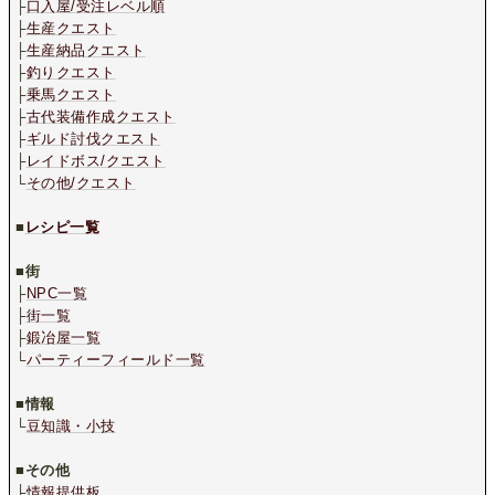
├
口入屋/受注レベル順
├
生産クエスト
├
生産納品クエスト
├
釣りクエスト
├
乗馬クエスト
├
古代装備作成クエスト
├
ギルド討伐クエスト
├
レイドボス/クエスト
└
その他/クエスト
.
■
レシピ一覧
.
■
街
├
NPC一覧
├
街一覧
├
鍛冶屋一覧
└
パーティーフィールド一覧
.
■
情報
└
豆知識・小技
.
■
その他
├
情報提供板