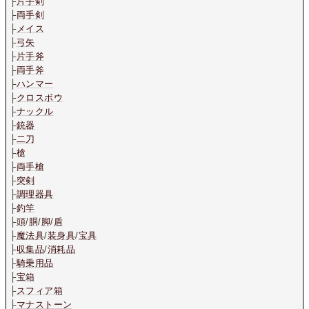
├
片手剣
├
両手剣
├
メイス
├
弓矢
├
片手斧
├
両手斧
├
ハンマー
├
クロスボウ
├
ナックル
├
銃器
├
二刀
├
槍
├
両手槍
├
突剣
├
調理器具
├
釣竿
├
頭
/
胴
/
脚
/
盾
├
魔法具
/
装身具
/
宝具
├
収集品
/
消耗品
├
騎乗用品
├
宝箱
├
スフィア箱
├
マナストーン