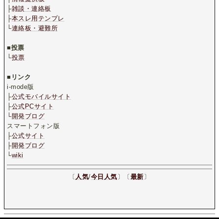
├
雑談・連絡板
├
本スレ用テンプレ
└
連絡板・避難所
.
■
投票
└
投票
.
■
リンク
i-mode版
├
公式モバイルサイト
├
公式PCサイト
└
開発ブログ
スマートフォン版
├
公式サイト
├
開発ブログ
└
wiki
〔
人気
/
今日人気
〕〔
最新
〕