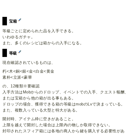
宝箱
等級ごとに定められた品を入手できる。
いわゆるガチャ。
また、多くのレシピは箱からの入手になる。
等級
現在確認されているものは、
朽<木<銅<銀<金<白金<黄金
素朴<立派<豪華
の、12種類※要確認
入手方法はMobからのドロップ、イベントでの入手、クエスト報酬、
または宝箱から他の箱が出る事もある。
ドロップの場合、獲得できる箱の等級はmobのLvで決まっている。
また、複数入っている大型と特大がある。
開封時、アイテム枠に空きがあること。
上限を越えて開封した場合は上限内の物しか取得できない。
封印されたスフィア箱には各地の商人から鍵を購入する必要性があ