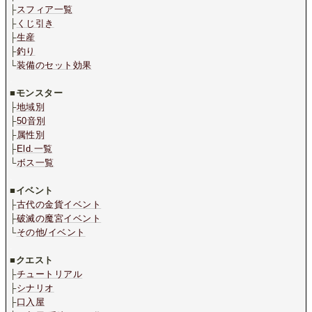
├
スフィア一覧
├
くじ引き
├
生産
├
釣り
└
装備のセット効果
.
■
モンスター
├
地域別
├
50音別
├
属性別
├
Eld.一覧
└
ボス一覧
.
■
イベント
├
古代の金貨イベント
├
破滅の魔宮イベント
└
その他/イベント
.
■
クエスト
├
チュートリアル
├
シナリオ
├
口入屋