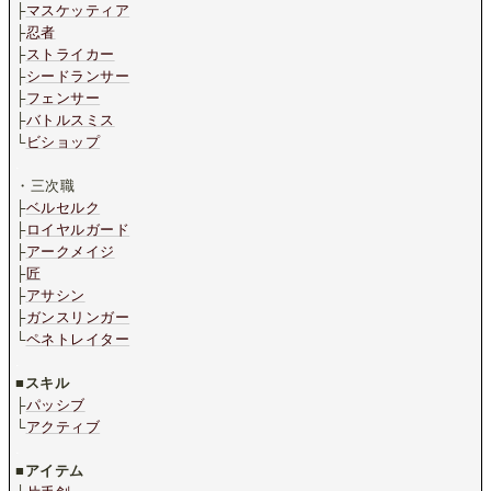
├
マスケッティア
├
忍者
├
ストライカー
├
シードランサー
├
フェンサー
├
バトルスミス
└
ビショップ
.
・三次職
├
ベルセルク
├
ロイヤルガード
├
アークメイジ
├
匠
├
アサシン
├
ガンスリンガー
└
ペネトレイター
.
■
スキル
├
パッシブ
└
アクティブ
.
■
アイテム