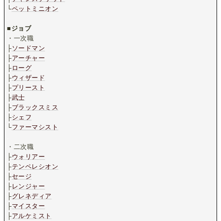
└
ペットミニオン
.
■
ジョブ
・一次職
├
ソードマン
├
アーチャー
├
ローグ
├
ウィザード
├
プリースト
├
武士
├
ブラックスミス
├
シェフ
└
ファーマシスト
.
・二次職
├
ウォリアー
├
テンペレシオン
├
セージ
├
レンジャー
├
グレネディア
├
マイスター
├
アルケミスト