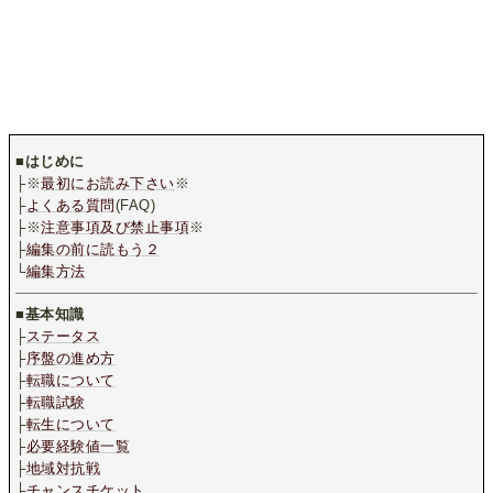
■
はじめに
├※
最初にお読み下さい
※
├
よくある質問
(FAQ)
├※
注意事項及び禁止事項
※
├
編集の前に読もう２
└
編集方法
■
基本知識
├
ステータス
├
序盤の進め方
├
転職について
├
転職試験
├
転生について
├
必要経験値一覧
├
地域対抗戦
├
チャンスチケット