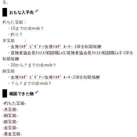
る。
おもな入手先
朽ちた宝箱：
・15までの全mob？
・釣り？
木宝箱 ：
・
女将ｲﾙｻﾞ ﾋﾞｷﾞﾅｰ
/
女将ｲﾙｻﾞ ﾙｰｷｰ
1弾全制覇報酬
・
冒険者協会長ｸｴｽﾄ/戦闘職Lv1
/
冒険者協会長ｸｴｽﾄ/戦闘職Lv3
1弾全
制覇報酬
・20から？までの全mob？
銅宝箱
・
女将ｲﾙｻﾞ ﾋﾞｷﾞﾅｰ
/
女将ｲﾙｻﾞ ﾙｰｷｰ
2弾全制覇報酬
・？ら？までの全mob？
確認できた物
-朽ちた宝箱-
-木宝箱-
-銅宝箱-
-銀宝箱-
-金宝箱-
-黄金宝箱-