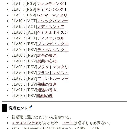
JLV1 ：[PSV]
ブレンディングⅠ
JLV5 ：[PSV]
ディペンシングⅠ
JLV5 ：[PSV]
ハンマーマスタリ
JLV10：[ACT]
マジックハンマー
JLV15：[ACT]
メディスンケア
JLV20：[ACT]
ケミカルポイズン
JLV25：[ACT]
ディスマジカル
JLV30：[PSV]
ブレンディングⅡ
JLV40：[PSV]
ディペンシングⅡ
JLV50：[PSV]
調合の知恵
JLV60：[PSV]
製薬の心得
JLV65：[PSV]
プラントマスタリ
JLV70：[PSV]
プラントレジスト
JLV75：[PSV]
プラントルーラー
JLV85：[PSV]
熟練の知恵
JLV91：[PSV]
遭遇の導き
JLV98：[PSV]
輪廻の理
育成ヒント
初期職に選ぶとたいへん苦労する。
メディスンケア
があるため、
ヒール
は必ずしも必要ない。
バレットを作成すればJLvはあっという間に上がる。