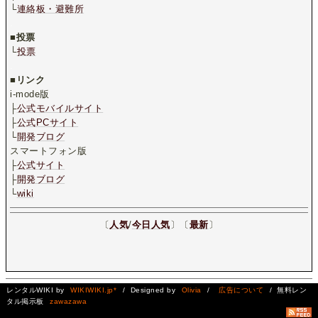
└
連絡板・避難所
.
■
投票
└
投票
.
■
リンク
i-mode版
├
公式モバイルサイト
├
公式PCサイト
└
開発ブログ
スマートフォン版
├
公式サイト
├
開発ブログ
└
wiki
〔
人気
/
今日人気
〕〔
最新
〕
レンタルWIKI by
WIKIWIKI.jp*
/ Designed by
Olivia
/
広告について
/ 無料レン
タル掲示板
zawazawa