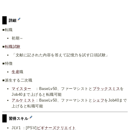
詳細
■転職
初期～
■
転職試験
「文献に記された内容を答えて記憶力を試す口頭試験」
■特徴
生産
職
■派生する二次職
マイスター
：BaseLv50、ファーマシストと
ブラックスミス
を
Job40まで上げると転職可能
アルケミスト
：BaseLv50、ファーマシストと
シェフ
をJob40まで
上げると転職可能
習得スキル
JLV1 ：[PSV]
ビギナーズクリエイト