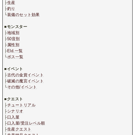
├
生産
├
釣り
└
装備のセット効果
.
■
モンスター
├
地域別
├
50音別
├
属性別
├
Eld.一覧
└
ボス一覧
.
■
イベント
├
古代の金貨イベント
├
破滅の魔宮イベント
└
その他/イベント
.
■
クエスト
├
チュートリアル
├
シナリオ
├
口入屋
├
口入屋/受注レベル順
├
生産クエスト