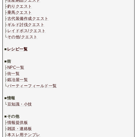
├
生産納品クエスト
├
釣りクエスト
├
乗馬クエスト
├
古代装備作成クエスト
├
ギルド討伐クエスト
├
レイドボス/クエスト
└
その他/クエスト
.
■
レシピ一覧
.
■
街
├
NPC一覧
├
街一覧
├
鍛冶屋一覧
└
パーティーフィールド一覧
.
■
情報
└
豆知識・小技
.
■
その他
├
情報提供板
├
雑談・連絡板
├
本スレ用テンプレ