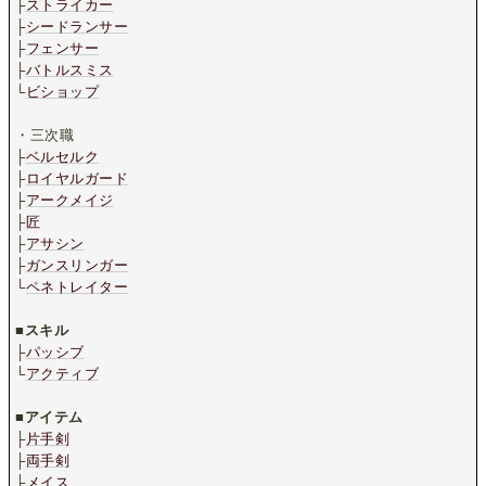
├
ストライカー
├
シードランサー
├
フェンサー
├
バトルスミス
└
ビショップ
.
・三次職
├
ベルセルク
├
ロイヤルガード
├
アークメイジ
├
匠
├
アサシン
├
ガンスリンガー
└
ペネトレイター
.
■
スキル
├
パッシブ
└
アクティブ
.
■
アイテム
├
片手剣
├
両手剣
├
メイス