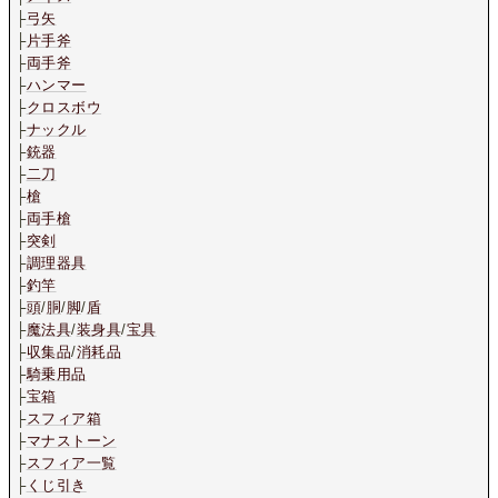
├
弓矢
├
片手斧
├
両手斧
├
ハンマー
├
クロスボウ
├
ナックル
├
銃器
├
二刀
├
槍
├
両手槍
├
突剣
├
調理器具
├
釣竿
├
頭
/
胴
/
脚
/
盾
├
魔法具
/
装身具
/
宝具
├
収集品
/
消耗品
├
騎乗用品
├
宝箱
├
スフィア箱
├
マナストーン
├
スフィア一覧
├
くじ引き