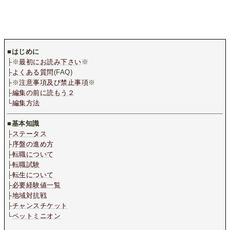
■
はじめに
├※
最初にお読み下さい
※
├
よくある質問
(FAQ)
├※
注意事項及び禁止事項
※
├
編集の前に読もう２
└
編集方法
■
基本知識
├
ステータス
├
序盤の進め方
├
転職について
├
転職試験
├
転生について
├
必要経験値一覧
├
地域対抗戦
├
チャンスチケット
└
ペットミニオン
.