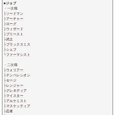
■
ジョブ
・一次職
├
ソードマン
├
アーチャー
├
ローグ
├
ウィザード
├
プリースト
├
武士
├
ブラックスミス
├
シェフ
└
ファーマシスト
.
・二次職
├
ウォリアー
├
テンペレシオン
├
セージ
├
レンジャー
├
グレネディア
├
マイスター
├
アルケミスト
├
マスケッティア
├
忍者