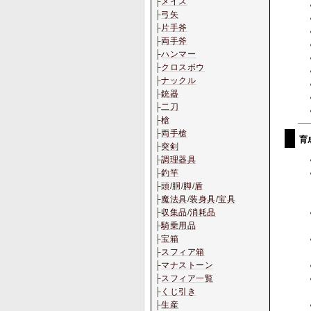
├
メイス
├
弓矢
├
片手斧
├
両手斧
├
ハンマー
├
クロスボウ
├
ナックル
├
銃器
├
二刀
├
槍
├
両手槍
育
├
突剣
├
調理器具
├
釣竿
├
頭
/
胴
/
脚
/
盾
├
魔法具
/
装身具
/
宝具
├
収集品
/
消耗品
├
騎乗用品
├
宝箱
├
スフィア箱
├
マナストーン
├
スフィア一覧
├
くじ引き
├
生産