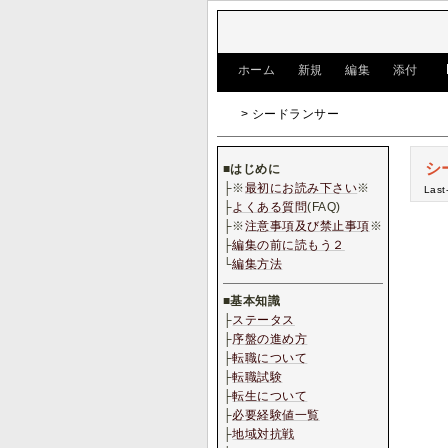
[
ホーム
|
新規
|
編集
|
添付
]
> シードランサー
シ
■
はじめに
├※
最初にお読み下さい
※
Last
├
よくある質問
(FAQ)
├※
注意事項及び禁止事項
※
├
編集の前に読もう２
└
編集方法
■
基本知識
├
ステータス
├
序盤の進め方
├
転職について
├
転職試験
├
転生について
├
必要経験値一覧
├
地域対抗戦