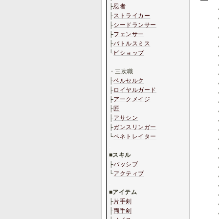
├
忍者
├
ストライカー
├
シードランサー
├
フェンサー
├
バトルスミス
└
ビショップ
.
・三次職
├
ベルセルク
├
ロイヤルガード
├
アークメイジ
├
匠
├
アサシン
├
ガンスリンガー
└
ペネトレイター
.
■
スキル
├
パッシブ
└
アクティブ
.
■
アイテム
├
片手剣
├
両手剣