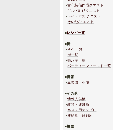
├
古代装備作成クエスト
├
ギルド討伐クエスト
├
レイドボス/クエスト
└
その他/クエスト
.
■
レシピ一覧
.
■
街
├
NPC一覧
├
街一覧
├
鍛冶屋一覧
└
パーティーフィールド一覧
.
■
情報
└
豆知識・小技
.
■
その他
├
情報提供板
├
雑談・連絡板
├
本スレ用テンプレ
└
連絡板・避難所
.
■
投票