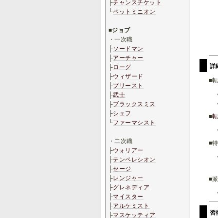
├
チャンスチケット
└
ペットミニオン
.
■
ジョブ
・一次職
├
ソードマン
├
アーチャー
詳
├
ローグ
├
ウィザード
■転
├
プリースト
├
武士
├
ブラックスミス
├
シェフ
■
└
ファーマシスト
.
・二次職
■
├
ウォリアー
├
テンペレシオン
├
セージ
├
レンジャー
■
├
グレネディア
├
マイスター
├
アルケミスト
習
├
マスケッティア