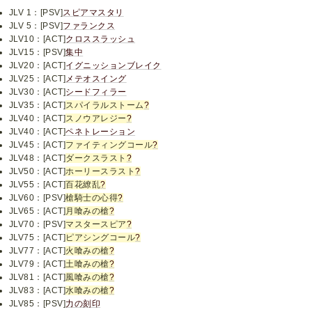
JLV 1：[PSV]
スピアマスタリ
JLV 5：[PSV]
ファランクス
JLV10：[ACT]
クロススラッシュ
JLV15：[PSV]
集中
JLV20：[ACT]
イグニッションブレイク
JLV25：[ACT]
メテオスイング
JLV30：[ACT]
シードフィラー
JLV35：[ACT]
スパイラルストーム
?
JLV40：[ACT]
スノウアレジー
?
JLV40：[ACT]
ペネトレーション
JLV45：[ACT]
ファイティングコール
?
JLV48：[ACT]
ダークスラスト
?
JLV50：[ACT]
ホーリースラスト
?
JLV55：[ACT]
百花繚乱
?
JLV60：[PSV]
槍騎士の心得
?
JLV65：[ACT]
月喰みの槍
?
JLV70：[PSV]
マスタースピア
?
JLV75：[ACT]
ピアシングコール
?
JLV77：[ACT]
火喰みの槍
?
JLV79：[ACT]
土喰みの槍
?
JLV81：[ACT]
風喰みの槍
?
JLV83：[ACT]
水喰みの槍
?
JLV85：[PSV]
力の刻印