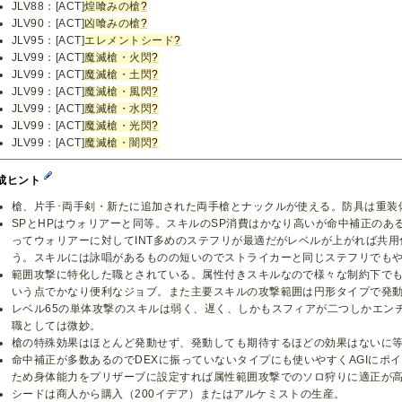
JLV88：[ACT]
煌喰みの槍
?
JLV90：[ACT]
凶喰みの槍
?
JLV95：[ACT]
エレメントシード
?
JLV99：[ACT]
魔滅槍・火閃
?
JLV99：[ACT]
魔滅槍・土閃
?
JLV99：[ACT]
魔滅槍・風閃
?
JLV99：[ACT]
魔滅槍・水閃
?
JLV99：[ACT]
魔滅槍・光閃
?
JLV99：[ACT]
魔滅槍・闇閃
?
成ヒント
槍、片手･両手剣・新たに追加された両手槍とナックルが使える。防具は重装
SPとHPはウォリアーと同等。スキルのSP消費はかなり高いが命中補正のある
ってウォリアーに対してINT多めのステフリが最適だがレベルが上がれば共
う。スキルには詠唱があるものの短いのでストライカーと同じステフリでも
範囲攻撃に特化した職とされている。属性付きスキルなので様々な制約下で
いう点でかなり便利なジョブ。また主要スキルの攻撃範囲は円形タイプで発
レベル65の単体攻撃のスキルは弱く、遅く、しかもスフィアが二つしかエン
職としては微妙。
槍の特殊効果はほとんど発動せず、発動しても期待するほどの効果はないに
命中補正が多数あるのでDEXに振っていないタイプにも使いやすくAGIにポ
ため身体能力をプリザーブに設定すれば属性範囲攻撃でのソロ狩りに適正が
シードは商人から購入（200イデア）またはアルケミストの生産。