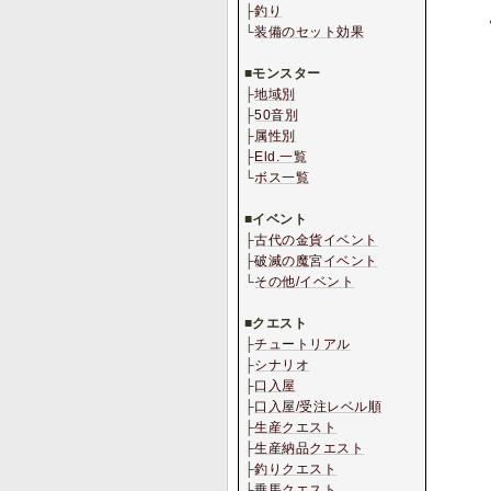
├
釣り
└
装備のセット効果
.
■
モンスター
├
地域別
├
50音別
├
属性別
├
Eld.一覧
└
ボス一覧
.
■
イベント
├
古代の金貨イベント
├
破滅の魔宮イベント
└
その他/イベント
.
■
クエスト
├
チュートリアル
├
シナリオ
├
口入屋
├
口入屋/受注レベル順
├
生産クエスト
├
生産納品クエスト
├
釣りクエスト
├
乗馬クエスト