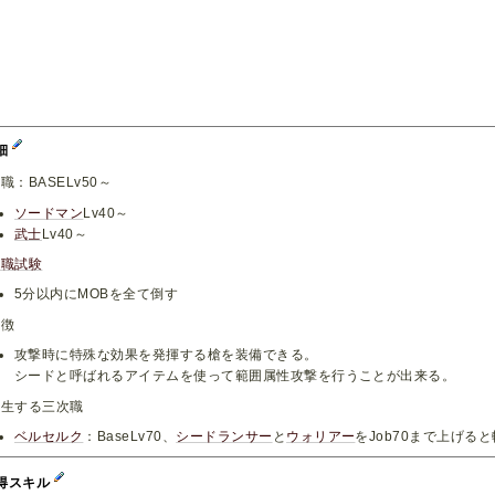
細
職：BASELv50～
ソードマン
Lv40～
武士
Lv40～
転職試験
5分以内にMOBを全て倒す
特徴
攻撃時に特殊な効果を発揮する槍を装備できる。
シードと呼ばれるアイテムを使って範囲属性攻撃を行うことが出来る。
派生する三次職
ベルセルク
：BaseLv70、
シードランサー
と
ウォリアー
をJob70まで上げる
得スキル