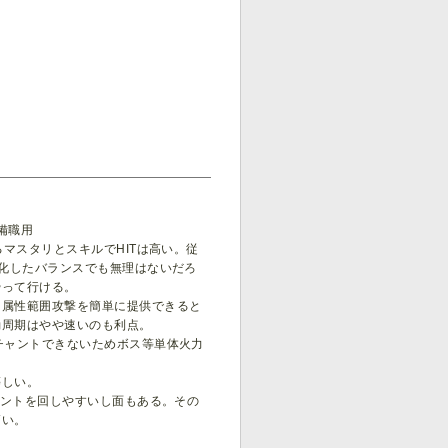
備職用
マスタリとスキルでHITは高い。従
用化したバランスでも無理はないだろ
やって行ける。
も属性範囲攻撃を簡単に提供できると
動周期はやや速いのも利点。
チャントできないためボス等単体火力
等しい。
イントを回しやすいし面もある。その
高い。