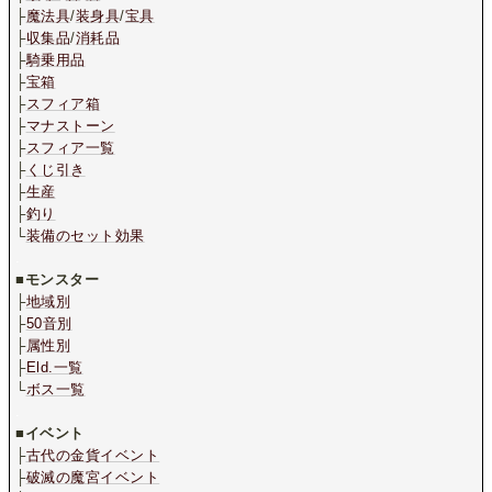
├
魔法具
/
装身具
/
宝具
├
収集品
/
消耗品
├
騎乗用品
├
宝箱
├
スフィア箱
├
マナストーン
├
スフィア一覧
├
くじ引き
├
生産
├
釣り
└
装備のセット効果
.
■
モンスター
├
地域別
├
50音別
├
属性別
├
Eld.一覧
└
ボス一覧
.
■
イベント
├
古代の金貨イベント
├
破滅の魔宮イベント