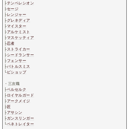
├
テンペレシオン
├
セージ
├
レンジャー
├
グレネディア
├
マイスター
├
アルケミスト
├
マスケッティア
├
忍者
├
ストライカー
├
シードランサー
├
フェンサー
├
バトルスミス
└
ビショップ
.
・三次職
├
ベルセルク
├
ロイヤルガード
├
アークメイジ
├
匠
├
アサシン
├
ガンスリンガー
└
ペネトレイター