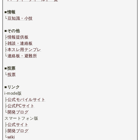
.
■
情報
└
豆知識・小技
.
■
その他
├
情報提供板
├
雑談・連絡板
├
本スレ用テンプレ
└
連絡板・避難所
.
■
投票
└
投票
.
■
リンク
i-mode版
├
公式モバイルサイト
├
公式PCサイト
└
開発ブログ
スマートフォン版
├
公式サイト
├
開発ブログ
└
wiki