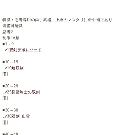
特徴：忍者専用の両手武器。上級のマスタリに命中補正あり
装備可能職
忍者?
制限LV順
■1～9
Lv1
双剣デボレソード
.
■10～19
Lv10
短双剣
[[]]
.
■20～29
Lv25
見習騎士の双剣
[[]]
.
■30～39
Lv30
双剣･出雲
[[]]
.
■40～49