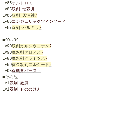
Lv85
オルトロス
Lv85
双剣･地双月
Lv85
双剣･天津神
?
Lv85
エンジェリックツインソード
Lv87
双剣･パルキラ
?
.
■90～99
Lv90
双剣カルンウェナン
?
Lv90
魔双剣クロノス
?
Lv90
魔双剣クラミツハ
?
Lv90
黄金双剣エルシード
?
Lv95
双戟斧バーヌィ
■その他
Lv1
双剣･微風
Lv1
双剣･もののけん