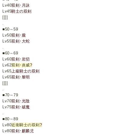
Lv40
双剣･月詠
Lv45
騎士の双剣
[[]]
.
■50～59
Lv50
双剣･朧
Lv55
双剣･大蛇
.
■60～69
Lv60
双剣･岩切
Lv62
双剣･炎威
?
Lv65
上級騎士の双剣
Lv65
双剣･黎明
[[]]
.
■70～79
Lv70
双剣･光陰
Lv75
双剣･破魔
.
■80～89
Lv80
近衛騎士の双剣
?
Lv80
双剣･麒麟児