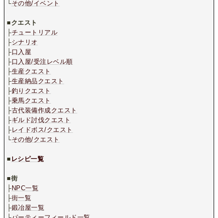
└
その他/イベント
.
■
クエスト
├
チュートリアル
├
シナリオ
├
口入屋
├
口入屋/受注レベル順
├
生産クエスト
├
生産納品クエスト
├
釣りクエスト
├
乗馬クエスト
├
古代装備作成クエスト
├
ギルド討伐クエスト
├
レイドボス/クエスト
└
その他/クエスト
.
■
レシピ一覧
.
■
街
├
NPC一覧
├
街一覧
├
鍛冶屋一覧
└
パーティーフィールド一覧