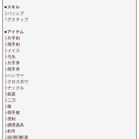
.
■
スキル
├
パッシブ
└
アクティブ
.
■
アイテム
├
片手剣
├
両手剣
├
メイス
├
弓矢
├
片手斧
├
両手斧
├
ハンマー
├
クロスボウ
├
ナックル
├
銃器
├
二刀
├
槍
├
両手槍
├
突剣
├
調理器具
├
釣竿
├
頭
/
胴
/
脚
/
盾