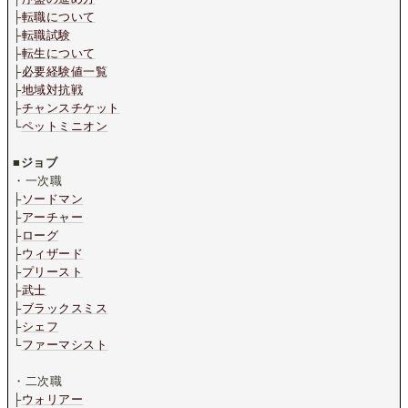
├
転職について
├
転職試験
├
転生について
├
必要経験値一覧
├
地域対抗戦
├
チャンスチケット
└
ペットミニオン
.
■
ジョブ
・一次職
├
ソードマン
├
アーチャー
├
ローグ
├
ウィザード
├
プリースト
├
武士
├
ブラックスミス
├
シェフ
└
ファーマシスト
.
・二次職
├
ウォリアー