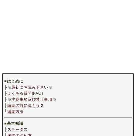
■
はじめに
├※
最初にお読み下さい
※
├
よくある質問
(FAQ)
├※
注意事項及び禁止事項
※
├
編集の前に読もう２
└
編集方法
■
基本知識
├
ステータス
├
序盤の進め方