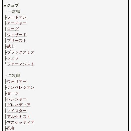
■
ジョブ
・一次職
├
ソードマン
├
アーチャー
├
ローグ
├
ウィザード
├
プリースト
├
武士
├
ブラックスミス
├
シェフ
└
ファーマシスト
.
・二次職
├
ウォリアー
├
テンペレシオン
├
セージ
├
レンジャー
├
グレネディア
├
マイスター
├
アルケミスト
├
マスケッティア
├
忍者