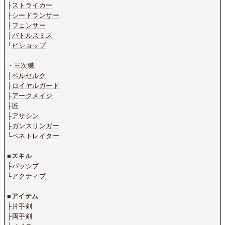
├
ストライカー
├
シードランサー
├
フェンサー
├
バトルスミス
└
ビショップ
.
・三次職
├
ベルセルク
├
ロイヤルガード
├
アークメイジ
├
匠
├
アサシン
├
ガンスリンガー
└
ペネトレイター
.
■
スキル
├
パッシブ
└
アクティブ
.
■
アイテム
├
片手剣
├
両手剣