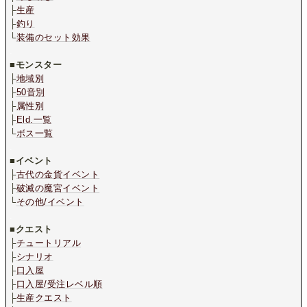
├
生産
├
釣り
└
装備のセット効果
.
■
モンスター
├
地域別
├
50音別
├
属性別
├
Eld.一覧
└
ボス一覧
.
■
イベント
├
古代の金貨イベント
├
破滅の魔宮イベント
└
その他/イベント
.
■
クエスト
├
チュートリアル
├
シナリオ
├
口入屋
├
口入屋/受注レベル順
├
生産クエスト