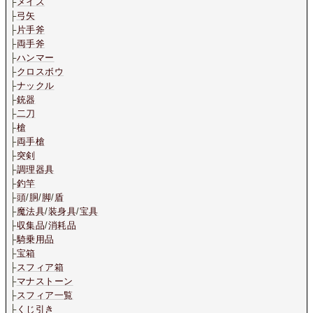
├
メイス
├
弓矢
├
片手斧
├
両手斧
├
ハンマー
├
クロスボウ
├
ナックル
├
銃器
├
二刀
├
槍
├
両手槍
├
突剣
├
調理器具
├
釣竿
├
頭
/
胴
/
脚
/
盾
├
魔法具
/
装身具
/
宝具
├
収集品
/
消耗品
├
騎乗用品
├
宝箱
├
スフィア箱
├
マナストーン
├
スフィア一覧
├
くじ引き