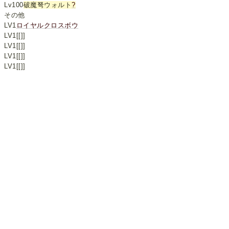
Lv100
破魔弩ウォルト
?
その他
LV1
ロイヤルクロスボウ
LV1[[]]
LV1[[]]
LV1[[]]
LV1[[]]