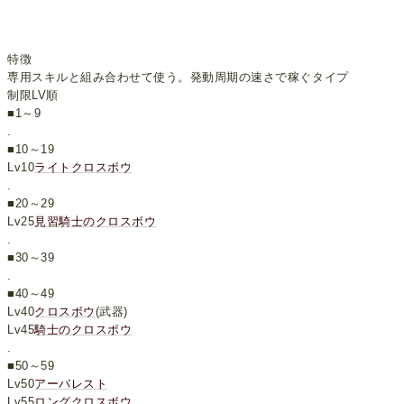
特徴
専用スキルと組み合わせて使う。発動周期の速さで稼ぐタイプ
制限LV順
■1～9
.
■10～19
Lv10
ライトクロスボウ
.
■20～29
Lv25
見習騎士のクロスボウ
.
■30～39
.
■40～49
Lv40
クロスボウ
(武器)
Lv45
騎士のクロスボウ
.
■50～59
Lv50
アーバレスト
Lv55
ロングクロスボウ