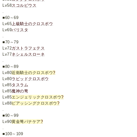
Lv58
スコルピウス
.
■60～69
Lv65
上級騎士のクロスボウ
Lv69
バリスタ
.
■70～79
Lv72
ガストラフェテス
Lv77
ネシェルスローネ
.
■80～89
Lv80
近衛騎士のクロスボウ
?
Lv80
ラピッドクロスボウ
Lv85
タスラム
Lv85
魔神の弩
Lv85
エンジェリッククロスボウ
?
Lv88
ピアッシングクロスボウ
?
.
■90～99
Lv90
黄金弩パナケア
?
.
■100～109