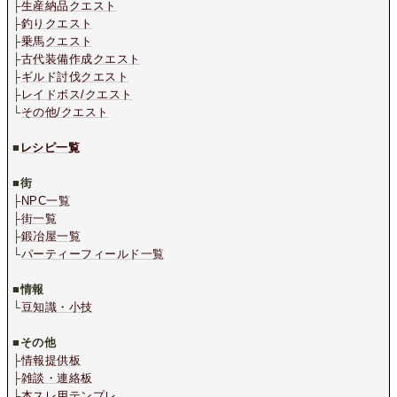
├
生産納品クエスト
├
釣りクエスト
├
乗馬クエスト
├
古代装備作成クエスト
├
ギルド討伐クエスト
├
レイドボス/クエスト
└
その他/クエスト
.
■
レシピ一覧
.
■
街
├
NPC一覧
├
街一覧
├
鍛冶屋一覧
└
パーティーフィールド一覧
.
■
情報
└
豆知識・小技
.
■
その他
├
情報提供板
├
雑談・連絡板
├
本スレ用テンプレ