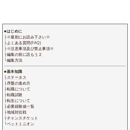
■
はじめに
├※
最初にお読み下さい
※
├
よくある質問
(FAQ)
├※
注意事項及び禁止事項
※
├
編集の前に読もう２
└
編集方法
■
基本知識
├
ステータス
├
序盤の進め方
├
転職について
├
転職試験
├
転生について
├
必要経験値一覧
├
地域対抗戦
├
チャンスチケット
└
ペットミニオン
.