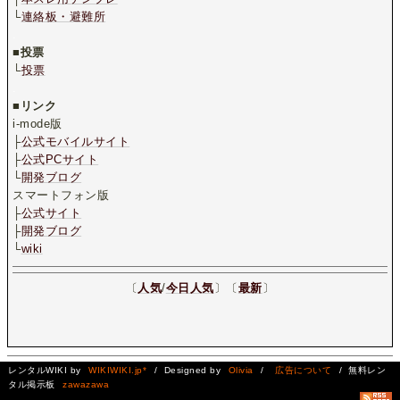
└
連絡板・避難所
.
■
投票
└
投票
.
■
リンク
i-mode版
├
公式モバイルサイト
├
公式PCサイト
└
開発ブログ
スマートフォン版
├
公式サイト
├
開発ブログ
└
wiki
〔
人気
/
今日人気
〕〔
最新
〕
レンタルWIKI by
WIKIWIKI.jp*
/ Designed by
Olivia
/
広告について
/ 無料レン
タル掲示板
zawazawa