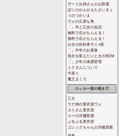
ザードお姉さんのお部屋
ぼくのかんがえたさいきょ
うのつかいま
ヴォの立派な角
「」年と乙女の会話
無料で石がもらえる！
無料で石がもらえる！
お古の自転車サイ○様
「」中年のお夜食
気分を変えたいときのBGM
「」少年の体調管理
ミクさんについて
中原☆
魔王まぐろ
ロッカー室の覗き穴
乙女
ラナ姉の更衣室ヴォ
カトさん更衣室
スーの洋服部屋
ぷるぷる更衣室
ゴシックちゃんの洋服部屋
悪魔