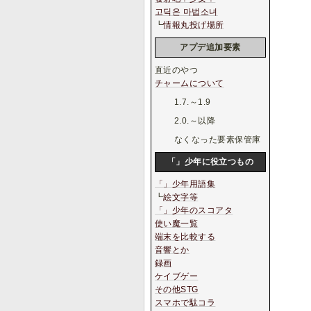
고딕은 마법소녀
┗
情報丸投げ場所
アプデ追加要素
直近のやつ
チャームについて
1.7.～1.9
2.0.～以降
なくなった要素保管庫
「」少年に役立つもの
「」少年用語集
┗
絵文字等
「」少年のスコアタ
使い魔一覧
端末を比較する
音響とか
録画
ケイブゲー
その他STG
スマホで駄コラ