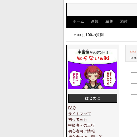
[
ホーム
|
新規
|
編集
|
添付
]
> ○○に100の質問
○
Last
はじめに
FAQ
サイトマップ
初心者三行
中級者への三行
初心者向け情報