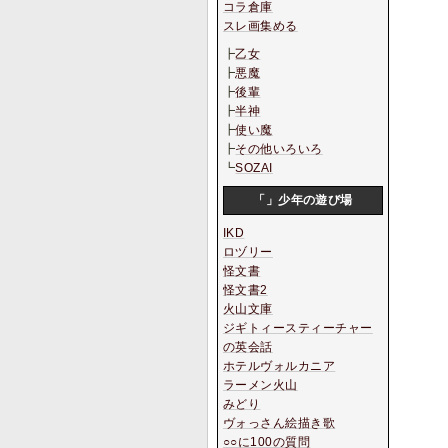
コラ倉庫
スレ画集める
┣
乙女
┣
悪魔
┣
後輩
┣
半神
┣
使い魔
┣
その他いろいろ
┗
SOZAI
「」少年の遊び場
IKD
ロヅリー
怪文書
怪文書2
火山文庫
ジギトィースティーチャー
の英会話
ホテルヴォルカニア
ラーメン火山
みどり
ヴォっさん絵描き歌
○○に100の質問