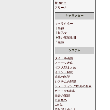
弩Death
アリーナ
キャラクター
キャラクター
┣
半神
┣
超乙女
┣
使い魔誕生日
┗
絵師
システム
タイトル画面
ステージ攻略
ボス大型まとめ
イベント解説
強化の解説
システムの解説
シューティング以外の要素
ガチャ☆5確率
過去の記録
広告集め
CM集
發射吧！少女！