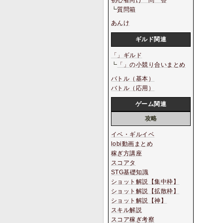
初心者向け一問一答
┗
質問箱
あんけ
ギルド関連
「」ギルド
┗
「」の小競り合いまとめ
バトル（基本）
バトル（応用）
ゲーム関連
攻略
イベ・ギルイベ
lobi動画まとめ
稼ぎ方講座
スコアタ
STG基礎知識
ショット解説【集中枠】
ショット解説【拡散枠】
ショット解説【神】
スキル解説
スコア稼ぎ考察