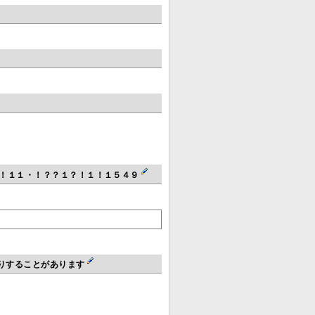
！！１１・！？？１？！１！１５４９
たりすることがあります