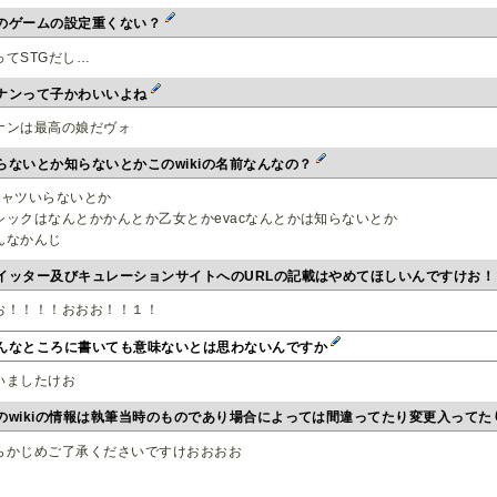
のゲームの設定重くない？
ってSTGだし…
ナンって子かわいいよね
ナンは最高の娘だヴォ
らないとか知らないとかこのwikiの名前なんなの？
シャツいらないとか
シックはなんとかかんとか乙女とかevacなんとかは知らないとか
んなかんじ
イッター及びキュレーションサイトへのURLの記載はやめてほしいんですけお
お！！！！おおお！！１！
んなところに書いても意味ないとは思わないんですか
いましたけお
のwikiの情報は執筆当時のものであり場合によっては間違ってたり変更入って
らかじめご了承くださいですけおおおお