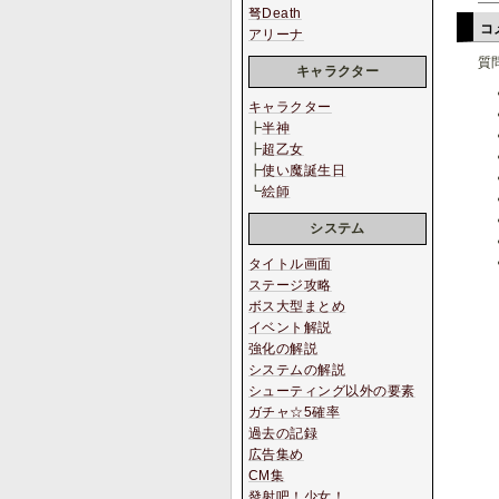
弩Death
コ
アリーナ
質
キャラクター
キャラクター
┣
半神
┣
超乙女
┣
使い魔誕生日
┗
絵師
システム
タイトル画面
ステージ攻略
ボス大型まとめ
イベント解説
強化の解説
システムの解説
シューティング以外の要素
ガチャ☆5確率
過去の記録
広告集め
CM集
發射吧！少女！