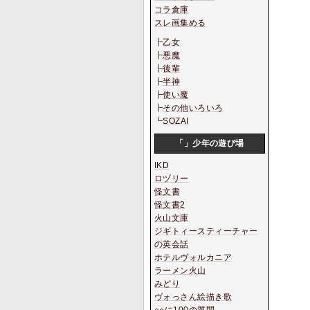
コラ倉庫
スレ画集める
┣
乙女
┣
悪魔
┣
後輩
┣
半神
┣
使い魔
┣
その他いろいろ
┗
SOZAI
「」少年の遊び場
IKD
ロヅリー
怪文書
怪文書2
火山文庫
ジギトィースティーチャー
の英会話
ホテルヴォルカニア
ラーメン火山
みどり
ヴォっさん絵描き歌