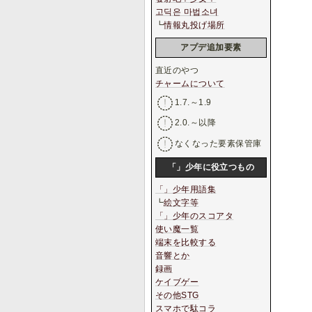
고딕은 마법소녀
┗
情報丸投げ場所
アプデ追加要素
直近のやつ
チャームについて
1.7.～1.9
2.0.～以降
なくなった要素保管庫
「」少年に役立つもの
「」少年用語集
┗
絵文字等
「」少年のスコアタ
使い魔一覧
端末を比較する
音響とか
録画
ケイブゲー
その他STG
スマホで駄コラ