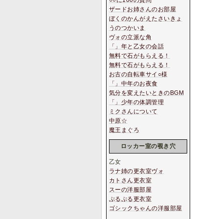
○○に100の質問
ザードお姉さんのお部屋
ぼくのかんがえたさいきょ
うのつかいま
ヴォの立派な角
「」年と乙女の会話
無料で石がもらえる！
無料で石がもらえる！
お古の自転車サイ○様
「」中年のお夜食
気分を変えたいときのBGM
「」少年の体調管理
ミクさんについて
中原☆
魔王まぐろ
ロッカー室の覗き穴
乙女
ラナ姉の更衣室ヴォ
カトさん更衣室
スーの洋服部屋
ぷるぷる更衣室
ゴシックちゃんの洋服部屋