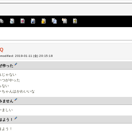
Q
-modified: 2019-01-11 (金) 20:15:18
ぜ作った
れじゃない
いつがやった
らない
ーちゃんはかわいいな
みません
かましい
はよう！
はよう！