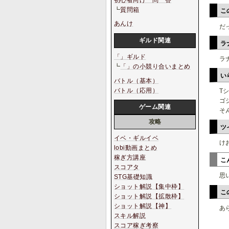
初心者向け一問一答
┗
質問箱
こ
あんけ
だ
ギルド関連
ラ
「」ギルド
ラ
┗
「」の小競り合いまとめ
い
バトル（基本）
バトル（応用）
T
ゴ
ゲーム関連
そ
攻略
ツ
イベ・ギルイベ
け
lobi動画まとめ
稼ぎ方講座
こ
スコアタ
思
STG基礎知識
ショット解説【集中枠】
こ
ショット解説【拡散枠】
ショット解説【神】
あ
スキル解説
スコア稼ぎ考察