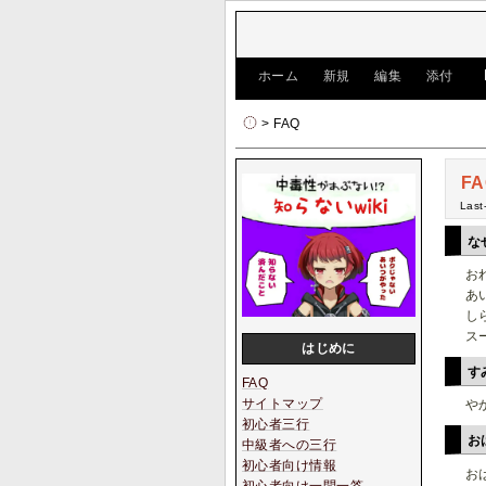
[
ホーム
|
新規
|
編集
|
添付
]
> FAQ
FA
Last
な
お
あ
し
ス
はじめに
す
FAQ
サイトマップ
や
初心者三行
お
中級者への三行
初心者向け情報
お