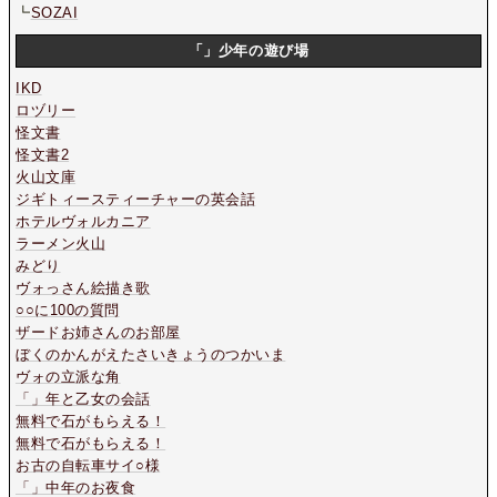
┗
SOZAI
「」少年の遊び場
IKD
ロヅリー
怪文書
怪文書2
火山文庫
ジギトィースティーチャーの英会話
ホテルヴォルカニア
ラーメン火山
みどり
ヴォっさん絵描き歌
○○に100の質問
ザードお姉さんのお部屋
ぼくのかんがえたさいきょうのつかいま
ヴォの立派な角
「」年と乙女の会話
無料で石がもらえる！
無料で石がもらえる！
お古の自転車サイ○様
「」中年のお夜食