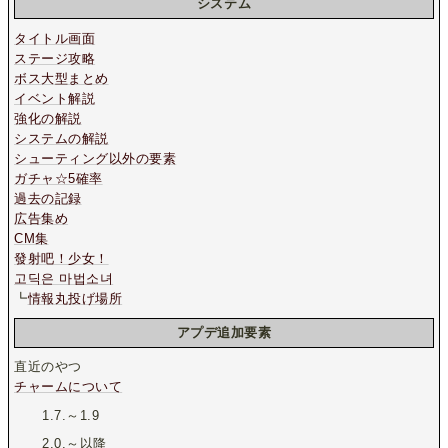
システム
タイトル画面
ステージ攻略
ボス大型まとめ
イベント解説
強化の解説
システムの解説
シューティング以外の要素
ガチャ☆5確率
過去の記録
広告集め
CM集
發射吧！少女！
고딕은 마법소녀
┗
情報丸投げ場所
アプデ追加要素
直近のやつ
チャームについて
1.7.～1.9
2.0.～以降