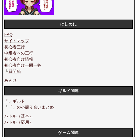
はじめに
FAQ
サイトマップ
初心者三行
中級者への三行
初心者向け情報
初心者向け一問一答
┗
質問箱
あんけ
ギルド関連
「」ギルド
┗
「」の小競り合いまとめ
バトル（基本）
バトル（応用）
ゲーム関連