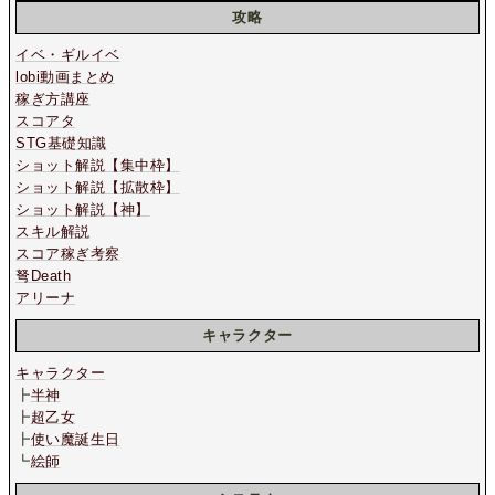
攻略
イベ・ギルイベ
lobi動画まとめ
稼ぎ方講座
スコアタ
STG基礎知識
ショット解説【集中枠】
ショット解説【拡散枠】
ショット解説【神】
スキル解説
スコア稼ぎ考察
弩Death
アリーナ
キャラクター
キャラクター
┣
半神
┣
超乙女
┣
使い魔誕生日
┗
絵師