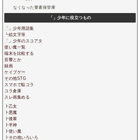
なくなった要素保管庫
「」少年に役立つもの
「」少年用語集
┗
絵文字等
「」少年のスコアタ
使い魔一覧
端末を比較する
音響とか
録画
ケイブゲー
その他STG
スマホで駄コラ
コラ倉庫
スレ画集める
┣
乙女
┣
悪魔
┣
後輩
┣
半神
┣
使い魔
┣
その他いろいろ