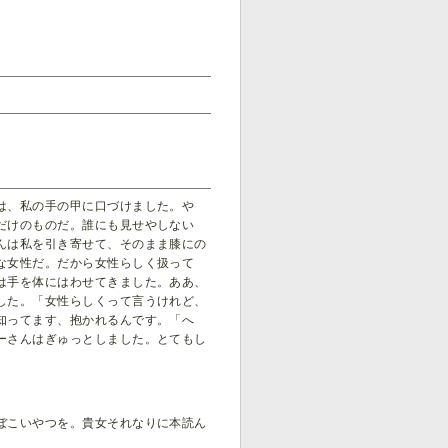
は、私の手の甲に口づけました。や
だけのものだ。誰にも見せやしない
んは私を引き寄せて、そのまま膝にの
な女性だ。だから女性らしく扱って
は手を体にはわせてきました。ああ、
した。「女性らしくって言うけれど、
知ってます、抱かれるんです。「へ
ーさんはぎゅっとしました。とてもし
ぼこいやつを。貴女それなりに本読ん