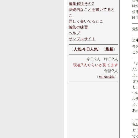
倍
編集解説その2
N:9
基礎的なことを書いてると
倍
こ
N:1
詳しく書いてるとこ
編集の練習
覚
ヘルプ
サンプルサイト
道
今
〔
人気
/
今日人気
〕〔
最新
〕
こ
今日
?
人 昨日
?
人
「
現在
?
人ぐらいが見てます
だ
合計
?
人
よ
〔
MENU編集
〕
せ
も
つ
ル
え
あ
…
私
ど
で