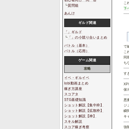
初心者向け一問一答
こ
┗
質問箱
下
あんけ
ギルド関連
「」ギルド
┗
「」の小競り合いまとめ
バトル（基本）
で
バトル（応用）
こ
同
ゲーム関連
ち
攻略
す
イベ・ギルイベ
lobi動画まとめ
X
稼ぎ方講座
保
スコアタ
STG基礎知識
悪
ショット解説【集中枠】
ジ
ショット解説【拡散枠】
瞬
ショット解説【神】
キ
スキル解説
強
スコア稼ぎ考察