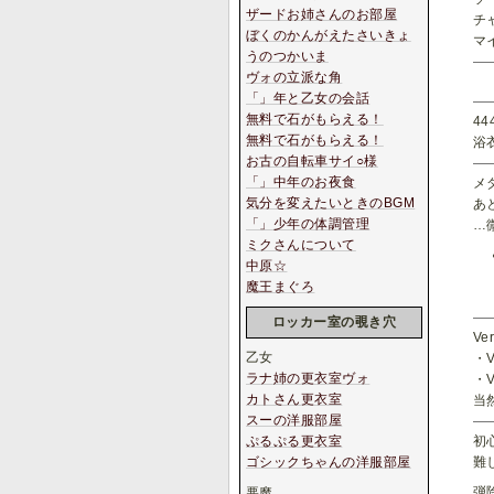
ザードお姉さんのお部屋
チャ
ぼくのかんがえたさいきょ
マイ
うのつかいま
ヴォの立派な角
「」年と乙女の会話
無料で石がもらえる！
44
無料で石がもらえる！
浴
お古の自転車サイ○様
「」中年のお夜食
メ
気分を変えたいときのBGM
あ
「」少年の体調管理
…
ミクさんについて
中原☆
魔王まぐろ
ロッカー室の覗き穴
V
乙女
・V
ラナ姉の更衣室ヴォ
・V
カトさん更衣室
当
スーの洋服部屋
初
ぷるぷる更衣室
難
ゴシックちゃんの洋服部屋
弾
悪魔