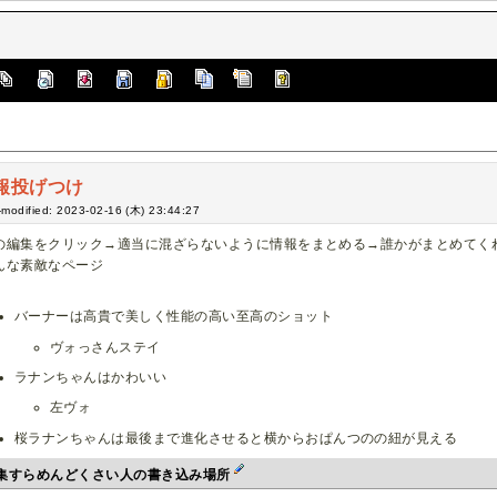
報投げつけ
-modified: 2023-02-16 (木) 23:44:27
の編集をクリック→適当に混ざらないように情報をまとめる→誰かがまとめてく
んな素敵なページ
バーナーは高貴で美しく性能の高い至高のショット
ヴォっさんステイ
ラナンちゃんはかわいい
左ヴォ
桜ラナンちゃんは最後まで進化させると横からおぱんつのの紐が見える
集すらめんどくさい人の書き込み場所