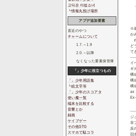
고딕은 마법소녀
┗
情報丸投げ場所
アプデ追加要素
※
直近のやつ
か
チャームについて
わ
1.7.～1.9
ど
て
2.0.～以降
なくなった要素保管庫
イ
ギ
「」少年に役立つもの
構
構
「」少年用語集
構
┗
絵文字等
a
「」少年のスコアタ
E
使い魔一覧
端末を比較する
音響とか
録画
ジ
ケイブゲー
非
その他STG
反
スマホで駄コラ
旧水