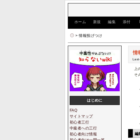
[
ホーム
|
新規
|
編集
|
添付
]
> 情報投げつけ
情
Last
上
そ
はじめに
FAQ
サイトマップ
初心者三行
中級者への三行
編
初心者向け情報