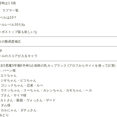
醒時は1.5倍
ラブマ一覧
レベルは10？
キルレベル10だね
ンボストップ版も欲しいな
力の難易度補正
P
キルのスコアが入るキャラ
乙女5悪魔5学園6半神1占術師の乳カップランク (プロフからサイトを使って計算)
A：バーン様
：エリちゃん
：ジギちゃん・ピコちゃん
：ゴシックちゃん・忍者・ルベ
：ラナンちゃん・スーちゃん・カレンちゃん・カモちゃん・ヘカ
：プさん・サイマ様
：カトさん・眼鏡・ヴォっさん・ザード
：ダム様
：カルにゃん・ダチュさん
：みどり