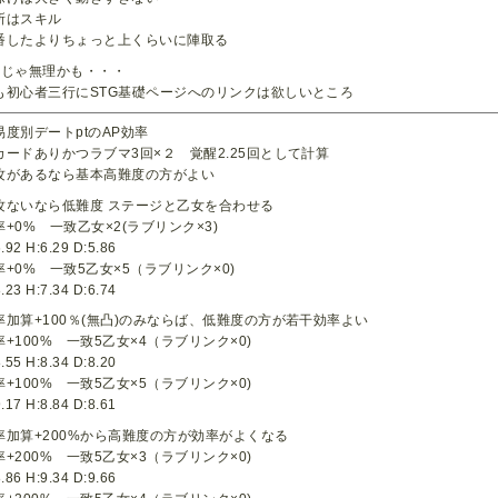
所はスキル
番したよりちょっと上くらいに陣取る
行じゃ無理かも・・・
も初心者三行にSTG基礎ページへのリンクは欲しいところ
易度別デートptのAP効率
カードありかつラブマ3回×２ 覚醒2.25回として計算
攻があるなら基本高難度の方がよい
攻ないなら低難度 ステージと乙女を合わせる
率+0% 一致乙女×2(ラブリンク×3)
.92 H:6.29 D:5.86
率+0% 一致5乙女×5（ラブリンク×0)
.23 H:7.34 D:6.74
率加算+100％(無凸)のみならば、低難度の方が若干効率よい
率+100% 一致5乙女×4（ラブリンク×0)
.55 H:8.34 D:8.20
率+100% 一致5乙女×5（ラブリンク×0)
.17 H:8.84 D:8.61
率加算+200%から高難度の方が効率がよくなる
率+200% 一致5乙女×3（ラブリンク×0)
.86 H:9.34 D:9.66