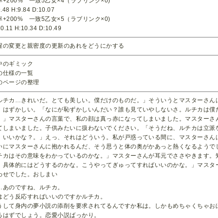
率+200% 一致5乙女×4（ラブリンク×0)
.48 H:9.84 D:10.07
率+200% 一致5乙女×5（ラブリンク×0)
0.11 H:10.34 D:10.49
醒の変更と親密度の更新のあれをどうにかする
中のギミック
の仕様の一覧
のページの整理
ルチカ…きれいだ。とても美しい。僕だけのものだ。」そういうとマスターさん
、はずかしい。「なにが恥ずかしいんだい？誰も見ていやしないさ。ルチカは僕
。」マスターさんの言葉で、私の顔は真っ赤になってしまいました。マスターさ
てしまいました。子供みたいに扱わないでください。「そうだね、ルチカは立派
、いいかな？。」えっ、それはどういう。私が戸惑っている間に、マスターさん
いにマスターさんに抱かれるんだ、そう思うと体の奥がかあっと熱くなるようで
チカはその意味をわかっているのかな。」マスターさんが耳元でささやきます。
、具体的にはどうするのかな。こうやってぎゅってすればいいのかな。」マスタ
わせでした。おしまい
…あのですね、ルチカ。
はどう反応すればいいのですかルチカ。
うして身内の夢小説の添削を要求されてるんですか私は。しかもめちゃくちゃお
るはずでしょう。恋愛小説ばっかり。