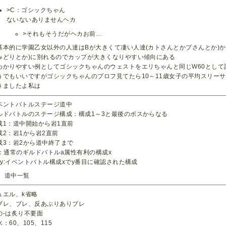
>C：ゴシックちゃん
ないないありませんヘカ
>それもそうだがヘカお前…
基本的に学園乙女以外の人達はBが大きくて凄い人達(カトさんとかプさんとか)か
みどりとか)に別れるのでカップが大きくなりやすい傾向にある
かりやすい例としてゴシックちゃんのウェストをエリちゃんと同じW60として計
うでもいいですがゴシックちゃんのプロフ見てたら10～11歳女子の平均スリー
きましたよ私は
ベントバトルステージ道中
ルドバトルのステージ構成：構成1～3と最後のボスからなる
成1：道中開始から岩1直前
成2：岩1から岩2直前
成3：岩2から道中終了まで
x：通常のギルドバトルa属性有利の構成x
x-y:イベントバトル構成xでy番目に確認された構成
道中一覧
ュエル、k省略
ブレ、ブレ、反あぶりありブレ
の-は炙り不要面
：60、105、115