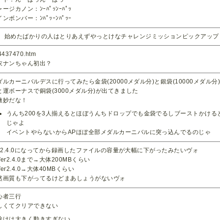
ージカノン：ﾝｰﾊﾟｯﾝｰﾊﾟｯ
ンボンバー：ﾝﾊﾟｯｰﾝﾊﾟｯｰ
始めたばかりの人はとりあえずやっとけなチャレンジミッションピックアップ
4437470.htm
衣ナンちゃん初出？
ダルカーニバルデスに行ってみたら金袋(20000メダル分)と銀袋(10000メダル分
と運ボーナスで銅袋(3000メダル分)が出てきました
微妙だな！
うんち200を3人揃えるとほぼうんちドロップでも金袋でるしブーストかける
じゃよ
イベントやらないからAPほぼ全部メダルカーニバルに突っ込んでるのじゃ
er2.4.0になってから録画したファイルの容量が大幅に下がったみたいヴォ
er2.4.0まで→大体200MBくらい
er2.4.0→大体40MBくらい
然画質も下がってるけどまあしょうがないヴォ
心者三行
しくてクリアできない
除けは大きく動きすぎない