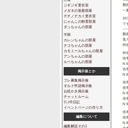
難
ジギジギ更衣室
一
メガネの装着部屋
チチノデカイ更衣室
3
にゃんこの飼育部屋
で
ダっちゃんの部屋
難
学園
兎
カレンちゃんの部屋
特
チコちゃんの部屋
カモミールちゃんの部屋
特
アンちゃんの部屋
倍
ルベちゃんの部屋
N:6
倍
掲示板とか
N:8
フレ募集掲示板
倍
ギルド申請掲示板
倍
お絵かき掲示板
N:8
チャットルーム
倍
ﾘﾆﾝの日記
N:9
イベントページの作り方
倍
編集について
倍
N:8
編集解説その1