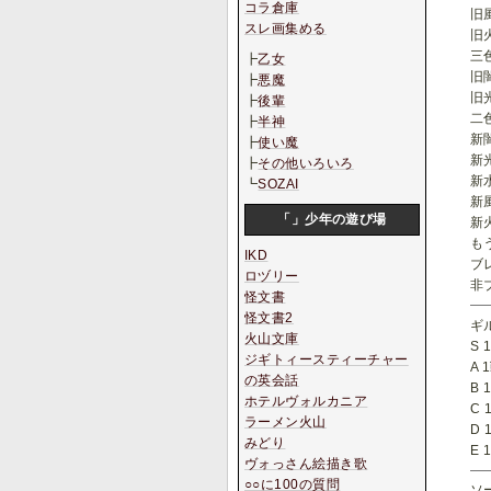
コラ倉庫
旧風
スレ画集める
旧
三色
┣
乙女
旧闇
┣
悪魔
旧光
┣
後輩
二色
┣
半神
新闇
┣
使い魔
新
┣
その他いろいろ
新
┗
SOZAI
新風
「」少年の遊び場
新
も
IKD
ブ
ロヅリー
非
怪文書
怪文書2
ギ
火山文庫
S 
ジギトィースティーチャー
A 
の英会話
B 
ホテルヴォルカニア
C 
ラーメン火山
D 
みどり
E 
ヴォっさん絵描き歌
○○に100の質問
ソ