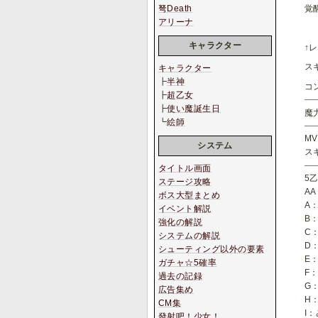
覚
弩Death
アリーナ
キャラクター
↑
ス
キャラクター
┣
半神
コ
┣
超乙女
┣
使い魔誕生日
魔
┗
絵師
MV
システム
ス
タイトル画面
5
ステージ攻略
A
ボス大型まとめ
A
イベント解説
B
強化の解説
C
システムの解説
D
シューティング以外の要素
E
ガチャ☆5確率
F
過去の記録
G
広告集め
H
CM集
I
發射吧！少女！