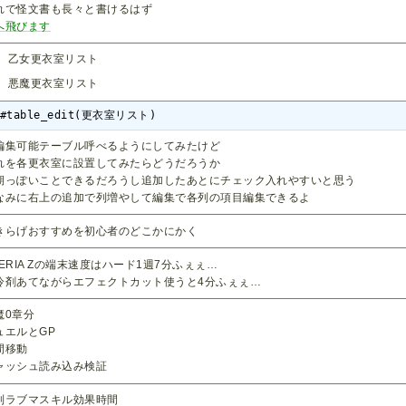
れで怪文書も長々と書けるはず
へ飛びます
乙女更衣室リスト
悪魔更衣室リスト
#table_edit(更衣室リスト)
編集可能テーブル呼べるようにしてみたけど
れを各更衣室に設置してみたらどうだろうか
期っぽいことできるだろうし追加したあとにチェック入れやすいと思う
なみに右上の追加で列増やして編集で各列の項目編集できるよ
きらげおすすめを初心者のどこかにかく
PERIA Zの端末速度はハード1週7分ふぇぇ…
冷剤あてながらエフェクトカット使うと4分ふぇぇ…
魔0章分
ュエルとGP
間移動
ャッシュ読み込み検証
制ラブマスキル効果時間