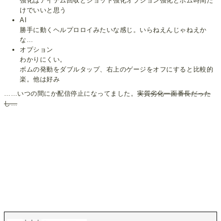
強化はアイテム回収とショット強化オプション強化とボム時間だ
けでいいと思う
AI
勝手に動くヘルプロロイみたいな感じ。いらねえんじゃねえか
な…
オプション
わかりにくい。
ボムの発動をダブルタップ、右上のゲージをオフにすると比較的
楽。他は好み
……いつの間にか配信停止になってました。
実質劣化一面番長だった
し…