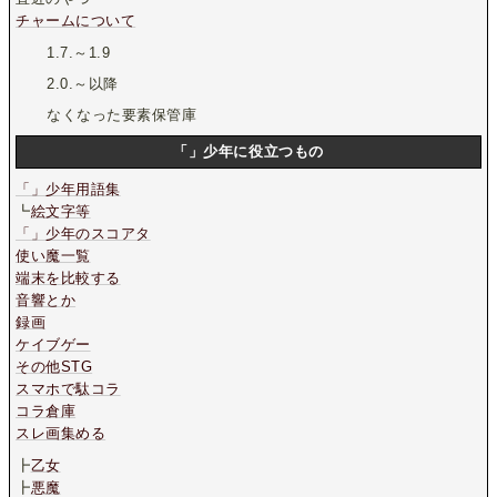
チャームについて
1.7.～1.9
2.0.～以降
なくなった要素保管庫
「」少年に役立つもの
「」少年用語集
┗
絵文字等
「」少年のスコアタ
使い魔一覧
端末を比較する
音響とか
録画
ケイブゲー
その他STG
スマホで駄コラ
コラ倉庫
スレ画集める
┣
乙女
┣
悪魔