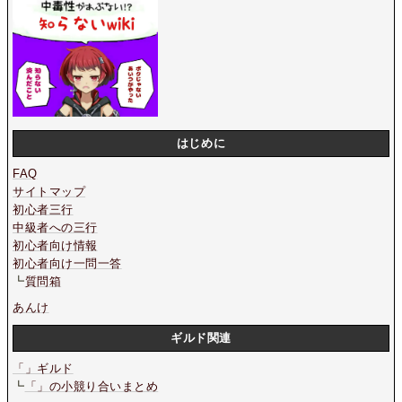
はじめに
FAQ
サイトマップ
初心者三行
中級者への三行
初心者向け情報
初心者向け一問一答
┗
質問箱
あんけ
ギルド関連
「」ギルド
┗
「」の小競り合いまとめ