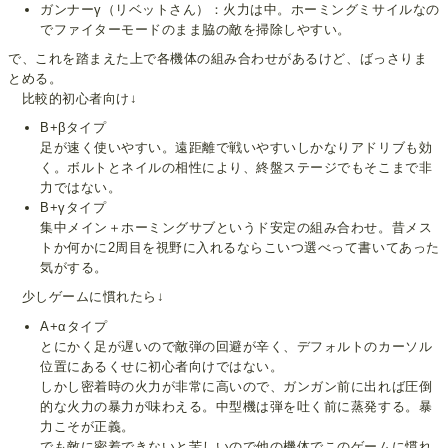
ガンナーγ（リベットさん）：火力は中。ホーミングミサイルなの
でファイターモードのまま脇の敵を掃除しやすい。
で、これを踏まえた上で各機体の組み合わせがあるけど、ばっさりま
とめる。
比較的初心者向け↓
B+βタイプ
足が速く使いやすい。遠距離で戦いやすいしかなりアドリブも効
く。ボルトとネイルの相性により、終盤ステージでもそこまで非
力ではない。
B+γタイプ
集中メイン＋ホーミングサブというド安定の組み合わせ。昔メス
トか何かに2周目を視野に入れるならこいつ選べって書いてあった
気がする。
少しゲームに慣れたら↓
A+αタイプ
とにかく足が遅いので敵弾の回避が辛く、デフォルトのカーソル
位置にあるくせに初心者向けではない。
しかし密着時の火力が非常に高いので、ガンガン前に出れば圧倒
的な火力の暴力が味わえる。中型機は弾を吐く前に蒸発する。暴
力こそが正義。
でも敵に密着できないと苦しいので他の機体でこのゲームに慣れ