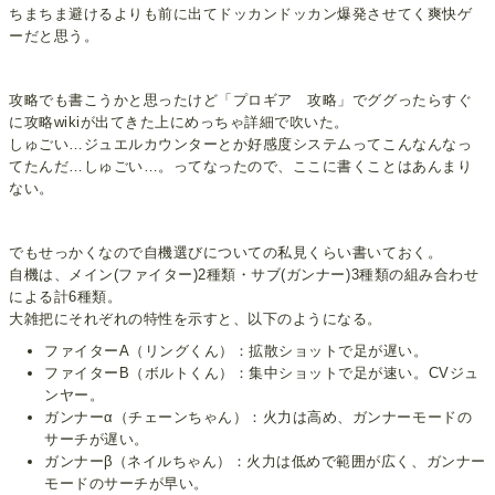
ちまちま避けるよりも前に出てドッカンドッカン爆発させてく爽快ゲ
ーだと思う。
攻略でも書こうかと思ったけど「プロギア 攻略」でググったらすぐ
に攻略wikiが出てきた上にめっちゃ詳細で吹いた。
しゅごい…ジュエルカウンターとか好感度システムってこんなんなっ
てたんだ…しゅごい…。ってなったので、ここに書くことはあんまり
ない。
でもせっかくなので自機選びについての私見くらい書いておく。
自機は、メイン(ファイター)2種類・サブ(ガンナー)3種類の組み合わせ
による計6種類。
大雑把にそれぞれの特性を示すと、以下のようになる。
ファイターA（リングくん）：拡散ショットで足が遅い。
ファイターB（ボルトくん）：集中ショットで足が速い。CVジュ
ンヤー。
ガンナーα（チェーンちゃん）：火力は高め、ガンナーモードの
サーチが遅い。
ガンナーβ（ネイルちゃん）：火力は低めで範囲が広く、ガンナー
モードのサーチが早い。