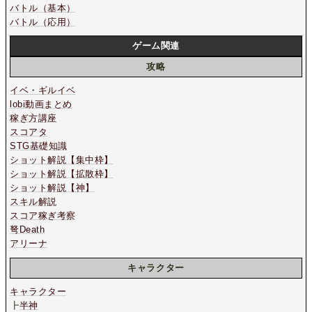
バトル（基本）
バトル（応用）
ゲーム関連
攻略
イベ・ギルイベ
lobi動画まとめ
稼ぎ方講座
スコアタ
STG基礎知識
ショット解説【集中枠】
ショット解説【拡散枠】
ショット解説【神】
スキル解説
スコア稼ぎ考察
弩Death
アリーナ
キャラクター
キャラクター
┣
半神