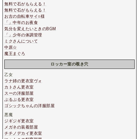
無料で石がもらえる！
無料で石がもらえる！
お古の自転車サイ○様
「」中年のお夜食
気分を変えたいときのBGM
「」少年の体調管理
ミクさんについて
中原☆
魔王まぐろ
ロッカー室の覗き穴
乙女
ラナ姉の更衣室ヴォ
カトさん更衣室
スーの洋服部屋
ぷるぷる更衣室
ゴシックちゃんの洋服部屋
悪魔
ジギジギ更衣室
メガネの装着部屋
チチノデカイ更衣室