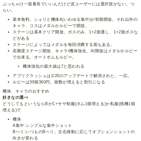
ぶっちゃけ一面番長でいいんだけど泥ユーザーには選択肢がない。つ
らい。
基本無料。シュリと機体A(いわゆる集中)が初期開放。それ以外の
キャラ、コスはメダルかルビーで開放。
ステージは基本クリア開放。ボスのみ、1+2面通し、1+2面ボスな
どがある
ステージによってはメダルを毎回消費する面もある。
高難度ステージ開放、キャラ/機体強化、AI開放はメダルかルビー
で出来る。オートボムもルビー。
機体強化の最大値は7と思われる
アプリクラッシュは1/20のアップデートで解消された。一応。
ルビーは30個360円。個数が増えると割引になる
機体、キャラのおすすめ
好きなの選べ
どうしてもというならBかC+サヤ制服(ボム1個増える)か私服(残機1個
増える)で
機体
A集中:シンプルな集中ショット
Bヘリ:いつものBヘリ。左右移動に応じてオプションショットの
向きが変わる