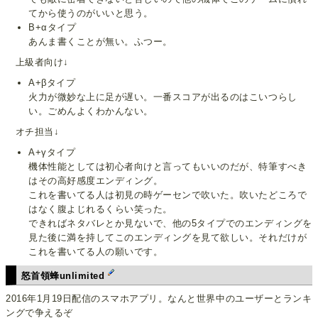
てから使うのがいいと思う。
B+αタイプ
あんま書くことが無い。ふつー。
上級者向け↓
A+βタイプ
火力が微妙な上に足が遅い。一番スコアが出るのはこいつらし
い。ごめんよくわかんない。
オチ担当↓
A+γタイプ
機体性能としては初心者向けと言ってもいいのだが、特筆すべき
はその高好感度エンディング。
これを書いてる人は初見の時ゲーセンで吹いた。吹いたどころで
はなく腹よじれるくらい笑った。
できればネタバレとか見ないで、他の5タイプでのエンディングを
見た後に満を持してこのエンディングを見て欲しい。それだけが
これを書いてる人の願いです。
怒首領蜂unlimited
2016年1月19日配信のスマホアプリ。なんと世界中のユーザーとランキ
ングで争えるぞ