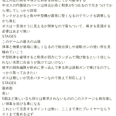
地上判定の島を半壊させ勲章を回収してから破壊する
中ボスの円盤状のパーツは得点が高く勲章が5つ出るので引きつけてか
ら壊してしっかり回収
ランクが上がると島や中型機が露骨に堅くなるのでランクを調整しな
がら進む
ボスは一見強そうに見えるが簡単なので落ちついて、稼ぎを意識する
必要はあまり無い
STAGE5
このゲームの最大の山場
弾幕と物量が途端に激しくなるので砲台潰しや波動ガンの使い所を見
極めていこう
中型戦車を破壊すると勲章が四方にランダムで飛び散るという信じら
れない光景に出会うが負けてはいけない
後半の雑魚編隊が斜めに突っ込んで来る所は波動ガンで稼げるのでし
っかり取っておきたい
ボスは難しいが完全パターンなので覚えて対応しよう
STAGE6
最終面
長い
5面ほど激しい立ち回りは要求されないもののこのステージも相当激し
い弾幕を浴びる事になる
これといて注意するポイントは無い、ここまで来たプレイヤーならラ
ストまで進めるはず