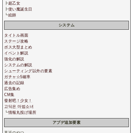
┣
超乙女
┣
使い魔誕生日
┗
絵師
システム
タイトル画面
ステージ攻略
ボス大型まとめ
イベント解説
強化の解説
システムの解説
シューティング以外の要素
ガチャ☆5確率
過去の記録
広告集め
CM集
發射吧！少女！
고딕은 마법소녀
┗
情報丸投げ場所
アプデ追加要素
直近のやつ