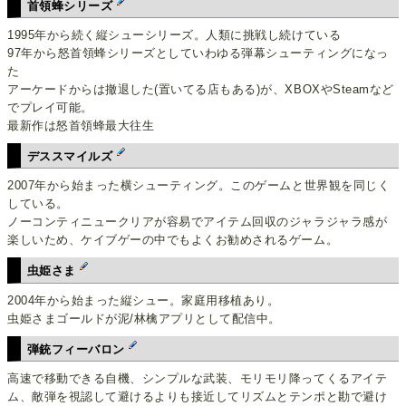
首領蜂シリーズ
1995年から続く縦シューシリーズ。人類に挑戦し続けている
97年から怒首領蜂シリーズとしていわゆる弾幕シューティングになっ
た
アーケードからは撤退した(置いてる店もある)が、XBOXやSteamなど
でプレイ可能。
最新作は怒首領蜂最大往生
デススマイルズ
2007年から始まった横シューティング。このゲームと世界観を同じく
している。
ノーコンティニュークリアが容易でアイテム回収のジャラジャラ感が
楽しいため、ケイブゲーの中でもよくお勧めされるゲーム。
虫姫さま
2004年から始まった縦シュー。家庭用移植あり。
虫姫さまゴールドが泥/林檎アプリとして配信中。
弾銃フィーバロン
高速で移動できる自機、シンプルな武装、モリモリ降ってくるアイテ
ム、敵弾を視認して避けるよりも接近してリズムとテンポと勘で避け