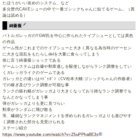
たほうがいい攻めのシステム、など
多分歴代CAVEシューの中で一番ゴシックちゃんに似てるゲーム。（異
論は認める）
鋳薔薇
バトルガレッガのYGW氏を中心に作られたケイブシューとしては異色
の作品
ゲーム性がこれまでのケイブシューと大きく異なる為当時のゲーセン
に大きな混乱をもたらしdelを大量に食らってしまう
俗に言う鋳薔薇ショックである
ゲームシステムは自爆や勲章逃しを駆使しながらランク調整をしてい
くガレッガライクのゲームである
ガレッガとの違いはﾊﾄﾞｩｶﾞﾝ（CV松本大輔:ゴシックちゃんの作曲者）
での稼ぎ及びランク調整が可能な事
ランクの振れ幅がガレッガより大きくなっており雑なランク調整でも
なんとかなってしまう事
弾がガレッガよりも更に見づらい
勲章がランダムに飛び散る
等、繊細なランクマネジメントを求められるガレッガよりも遊びやす
く調整された部分も見受けられる
ステージ紹介
https://www.youtube.com/watch?v=Z5uPPha8E3s