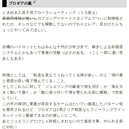
プロギアの嵐
ときめき工具子供プロペラシューティング（うろ覚え）
家庭用移植が無いし
カプコンアーケードスタジアムでついに初移植さ
れたが、ネシカなどでも稼動してないのでわりとレア。見かけたらち
ょっとやってみてほしい。
自機のパイロットたちはみんな十代の少年少女で、稼ぎによる好感度
システムとかもあって青春の甘酸っぱさがある。（ごく一部に凄い苦
あじもある）
特徴としては、「軌道を変えてうねってくる弾が多い」のと「弾の量
と密度が高い塊で飛んでくる」こと。
そしてこれらに対して「ジュエリングの爆発で弾を消す」か「塊を大
きく動いて捌く」か「敵に張り付いて弾を撃たれる前に瞬殺」で対処
していく。
この手の弾消し要素が存在するゲームはたいてい徹底したパターン化
を要求されるけど、プロギアは1周クリア程度ならフィーリングでドッ
カンドッカン爆破できるのが嬉しいところ。
あとジュエリングだけじゃ対処しきれないので速攻大事。やられる前
にやれ！