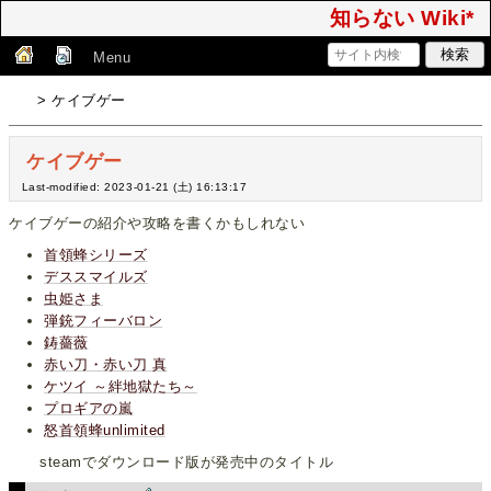
知らない Wiki*
Menu
> ケイブゲー
ケイブゲー
Last-modified: 2023-01-21 (土) 16:13:17
ケイブゲーの紹介や攻略を書くかもしれない
首領蜂シリーズ
デススマイルズ
虫姫さま
弾銃フィーバロン
鋳薔薇
赤い刀・赤い刀 真
ケツイ ～絆地獄たち～
プロギアの嵐
怒首領蜂unlimited
steamでダウンロード版が発売中のタイトル