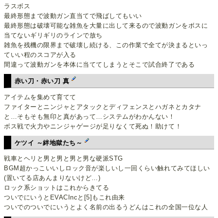
ラスボス
最終形態まで波動ガン直当てで飛ばしてもいい
最終形態は破壊可能な雑魚を大量に出して来るので波動ガンをボスに
当てないギリギリのラインで放ち
雑魚を残機の限界まで破壊し続ける、この作業で全てが決まるといっ
ていい程のスコアが入る
間違って波動ガンを本体に当ててしまうとそこで試合終了である
赤い刀・赤い刀 真
アイテムを集めて育てて
ファイターとニンジャとアタックとディフェンスとハガネとカタナ
と…そもそも無印と真があって…システムがわかんない！
ボス戦で火力やニンジャゲージが足りなくて死ぬ！助けて！
ケツイ ～絆地獄たち～
戦車とヘリと男と男と男と男な硬派STG
BGM超かっこいいしロック音が楽しいし一回くらい触れてみてほしい
(置いてる店あんまりないけど…)
ロック系ショットはこれからきてる
ついでにいうとEVACIncと[5]もこれ由来
ついでのついでにいうとよく名前の出るうどんはこれの全国一位な人