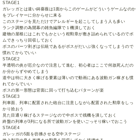
STAGE1
ガレッガとは違い鋳薔薇は1面からこのゲームがどういうゲームなのか
をプレイヤーに分からせに来る
このステージを見ただけでアレルギーを起こしてしまう人も多い
ランク調整の為開幕の雑魚編隊で１機潰しておく
建物の屋根にはこれでもかという程勲章が敷き詰められているのでボ
ムできっちり回収しておく
ボスのパーツ剥ぎは伝統であるがボスがだいぶ強くなってしまうので
慣れてからでいい
STAGE2
半透明の炎が厄介なので注意して進む、初心者はここで何故死んだの
か分からずやめてしまう
道中は特に大きく稼げる要素は薄いので動画にある波動ガン稼ぎも慣
れてからでいい
ボスの第一形態は背面に回って打ち込むパターンが楽
STAGE3
列車面、列車に配置された砲台に注意しながら配置された勲章をしっ
かり拾おう
見た目通り稼げるステージなので中ボスで残機を潰しておく
終盤の列車が3列になる所で波動ガンを使いごっそり稼いでおこう
STAGE4
ガレッガの5面を彷彿させる空中ステージ