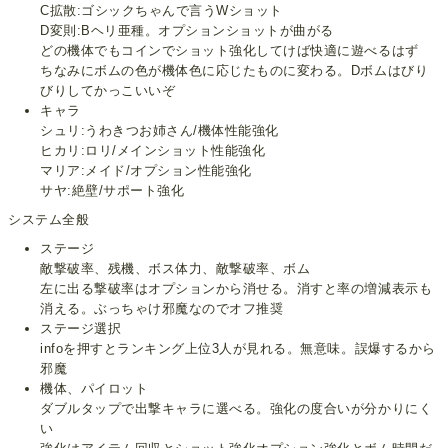
C拡散:ゴシックちゃんで言うWショット
D変則:Bヘリ亜種。オプションショットが曲がる
どの機体でもコインでショット強化してけば快適に遊べるはず
ちなみにボムの色が機体色に応じたものに変わる。Dボムはびり
びりしてかっこいいぞ
キャラ
シュリ:うわきつお姉さん/機体性能強化
ヒカリ:ロリ/メインショット性能強化
マリア:メイド/オプション性能強化
サヤ:絶壁/サポート強化
システム全般
ステージ
敵撃破率、残機、ボス体力、敵撃破率、ボム
左に出る撃破率はオプションから消せる。消すと率の増減表示も
消える。ぶっちゃけ邪魔なのでオフ推奨
ステージ選択
infoを押すとランキング上位3人が見れる。無意味。誤爆するから
邪魔
機体、パイロット
ダブルタップで出撃キャラに選べる。強化の度合いが分かりにく
い