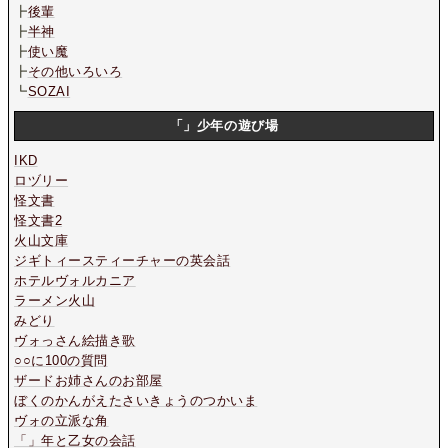
┣
後輩
┣
半神
┣
使い魔
┣
その他いろいろ
┗
SOZAI
「」少年の遊び場
IKD
ロヅリー
怪文書
怪文書2
火山文庫
ジギトィースティーチャーの英会話
ホテルヴォルカニア
ラーメン火山
みどり
ヴォっさん絵描き歌
○○に100の質問
ザードお姉さんのお部屋
ぼくのかんがえたさいきょうのつかいま
ヴォの立派な角
「」年と乙女の会話