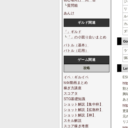
初心者向け一問一答
ジ
┗
質問箱
リ
あんけ
ル
ギルド関連
カ
ダ
「」ギルド
┗
「」の小競り合いまとめ
Go
バトル（基本）
バトル（応用）
ラ
弾
ゲーム関連
攻略
Le
E
イベ・ギルイベ
lobi動画まとめ
ht
稼ぎ方講座
割
スコアタ
興
STG基礎知識
あ
ショット解説【集中枠】
ht
ショット解説【拡散枠】
更
ショット解説【神】
元
スキル解説
リ
スコア稼ぎ考察
htt