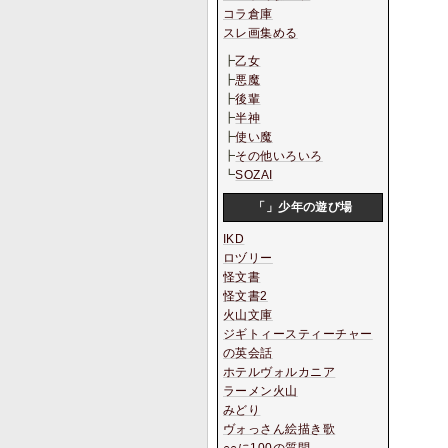
コラ倉庫
スレ画集める
┣
乙女
┣
悪魔
┣
後輩
┣
半神
┣
使い魔
┣
その他いろいろ
┗
SOZAI
「」少年の遊び場
IKD
ロヅリー
怪文書
怪文書2
火山文庫
ジギトィースティーチャー
の英会話
ホテルヴォルカニア
ラーメン火山
みどり
ヴォっさん絵描き歌