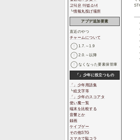
S
고딕은 마법소녀
┗
情報丸投げ場所
アプデ追加要素
直近のやつ
チャームについて
1.7.～1.9
2.0.～以降
なくなった要素保管庫
「」少年に役立つもの
「」少年用語集
┗
絵文字等
「」少年のスコアタ
使い魔一覧
端末を比較する
音響とか
録画
ケイブゲー
その他STG
スマホで駄コラ