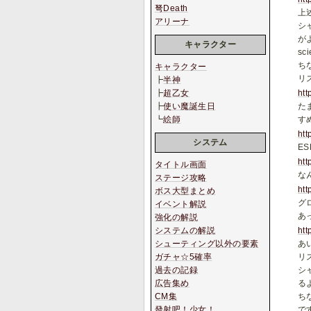
弩Death
上
アリーナ
シ
が
キャラクター
sc
ちな
キャラクター
リ
┣
半神
ht
┣
超乙女
た
┣
使い魔誕生日
す
┗
絵師
htt
システム
E
htt
タイトル画面
な
ステージ攻略
htt
ボス大型まとめ
グ
イベント解説
あ
強化の解説
htt
システムの解説
あ
シューティング以外の要素
リ
ガチャ☆5確率
シ
過去の記録
る
広告集め
ち
CM集
で
發射吧！少女！