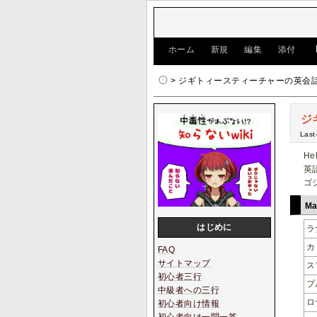
[
ホーム
|
新規
|
編集
|
添付
]
> ジギトィースティーチャーの英会
ジ
Last
Hel
英
ゴ
Ma
はじめに
ラ
カ
FAQ
サイトマップ
ス
初心者三行
プ
中級者への三行
ロ
初心者向け情報