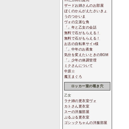
○○に100の質問
ザードお姉さんのお部屋
ぼくのかんがえたさいきょ
うのつかいま
ヴォの立派な角
「」年と乙女の会話
無料で石がもらえる！
無料で石がもらえる！
お古の自転車サイ○様
「」中年のお夜食
気分を変えたいときのBGM
「」少年の体調管理
ミクさんについて
中原☆
魔王まぐろ
ロッカー室の覗き穴
乙女
ラナ姉の更衣室ヴォ
カトさん更衣室
スーの洋服部屋
ぷるぷる更衣室
ゴシックちゃんの洋服部屋