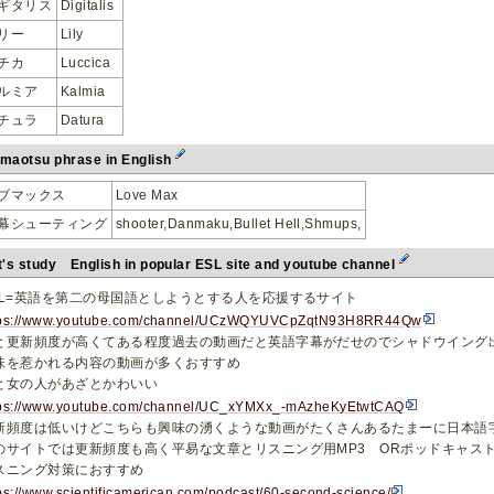
ギタリス
Digitalis
リー
Lily
チカ
Luccica
ルミア
Kalmia
チュラ
Datura
maotsu phrase in English
ブマックス
Love Max
幕シューティング
shooter,Danmaku,Bullet Hell,Shmups,
t's study English in popular ESL site and youtube channel
SL=英語を第二の母国語としようとする人を応援するサイト
tps://www.youtube.com/channel/UCzWQYUVCpZqtN93H8RR44Qw
と更新頻度が高くてある程度過去の動画だと英語字幕がだせのでシャドウイング
味を惹かれる内容の動画が多くおすすめ
と女の人があざとかわいい
tps://www.youtube.com/channel/UC_xYMXx_-mAzheKyEtwtCAQ
新頻度は低いけどこちらも興味の湧くような動画がたくさんあるたまーに日本語
のサイトでは更新頻度も高く平易な文章とリスニング用MP3 ORポッドキャス
スニング対策におすすめ
ps://www.scientificamerican.com/podcast/60-second-science/