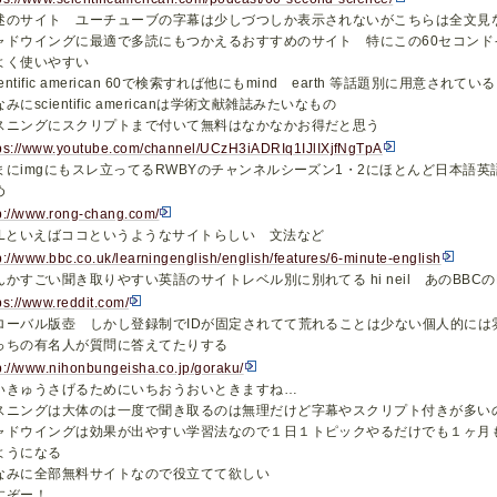
述のサイト ユーチューブの字幕は少しづつしか表示されないがこちらは全文見
ャドウイングに最適で多読にもつかえるおすすめのサイト 特にこの60セコン
よく使いやすい
ientific american 60で検索すれば他にもmind earth 等話題別に用意されている
みにscientific americanは学術文献雑誌みたいなもの
スニングにスクリプトまで付いて無料はなかなかお得だと思う
tps://www.youtube.com/channel/UCzH3iADRIq1IJlIXjfNgTpA
まにimgにもスレ立ってるRWBYのチャンネルシーズン1・2にほとんど日本語
め
p://www.rong-chang.com/
SLといえばココというようなサイトらしい 文法など
p://www.bbc.co.uk/learningenglish/english/features/6-minute-english
んかすごい聞き取りやすい英語のサイトレベル別に別れてる hi neil あのBBCの
ps://www.reddit.com/
ローバル版壺 しかし登録制でIDが固定されてて荒れることは少ない個人的には雰
っちの有名人が質問に答えてたりする
p://www.nihonbungeisha.co.jp/goraku/
いきゅうさげるためにいちおうおいときますね…
スニングは大体のは一度で聞き取るのは無理だけど字幕やスクリプト付きが多い
ャドウイングは効果が出やすい学習法なので１日１トピックやるだけでも１ヶ月
ようになる
なみに全部無料サイトなので役立てて欲しい
すぞー！