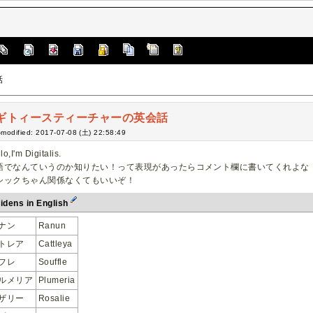
話
ギトィースティーチャーの英会話
-modified: 2017-07-08 (土) 22:58:49
lo,I'm Digitalis.
語でなんていうのか知りたい！って表現があったらコメント欄に書いてくれよな
シックちゃん関係なくてもいいぞ！
idens in English
ナン
Ranun
トレア
Cattleya
フレ
Souffle
ルメリア
Plumeria
ザリー
Rosalie