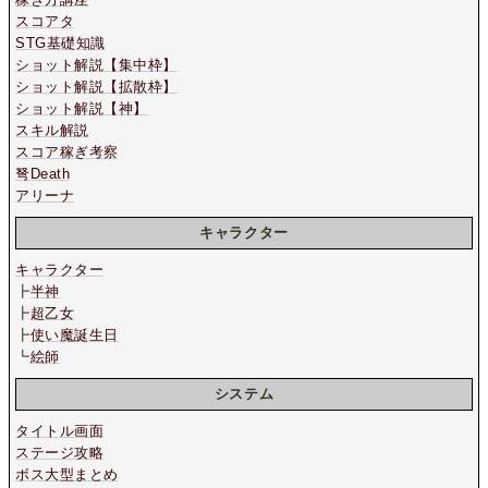
スコアタ
STG基礎知識
ショット解説【集中枠】
ショット解説【拡散枠】
ショット解説【神】
スキル解説
スコア稼ぎ考察
弩Death
アリーナ
キャラクター
キャラクター
┣
半神
┣
超乙女
┣
使い魔誕生日
┗
絵師
システム
タイトル画面
ステージ攻略
ボス大型まとめ