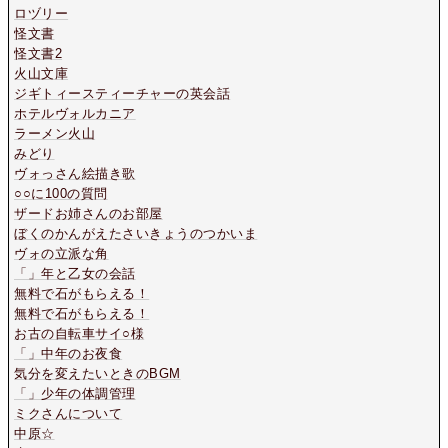
ロヅリー
怪文書
怪文書2
火山文庫
ジギトィースティーチャーの英会話
ホテルヴォルカニア
ラーメン火山
みどり
ヴォっさん絵描き歌
○○に100の質問
ザードお姉さんのお部屋
ぼくのかんがえたさいきょうのつかいま
ヴォの立派な角
「」年と乙女の会話
無料で石がもらえる！
無料で石がもらえる！
お古の自転車サイ○様
「」中年のお夜食
気分を変えたいときのBGM
「」少年の体調管理
ミクさんについて
中原☆