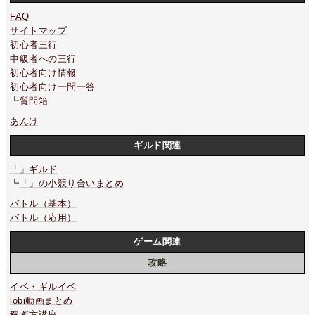
FAQ
サイトマップ
初心者三行
中級者への三行
初心者向け情報
初心者向け一問一答
┗
質問箱
あんけ
ギルド関連
「」ギルド
┗
「」の小競り合いまとめ
バトル（基本）
バトル（応用）
ゲーム関連
攻略
イベ・ギルイベ
lobi動画まとめ
稼ぎ方講座