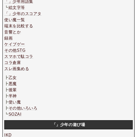
「」少年用語集
┗
絵文字等
「」少年のスコアタ
使い魔一覧
端末を比較する
音響とか
録画
ケイブゲー
その他STG
スマホで駄コラ
コラ倉庫
スレ画集める
┣
乙女
┣
悪魔
┣
後輩
┣
半神
┣
使い魔
┣
その他いろいろ
┗
SOZAI
「」少年の遊び場
IKD