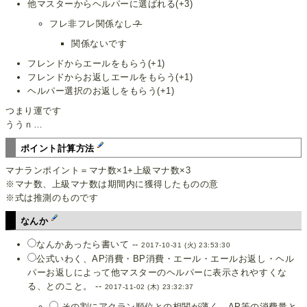
他マスターからヘルパーに選ばれる(+3)
フレ非フレ関係なし
？
関係ないです
フレンドからエールをもらう(+1)
フレンドからお返しエールをもらう(+1)
ヘルパー選択のお返しをもらう(+1)
つまり運です
ううｎ…
ポイント計算方法
マナランポイント＝マナ数×1+上級マナ数×3
※マナ数、上級マナ数は期間内に獲得したものの意
※式は推測のものです
なんか
なんかあったら書いて --
2017-10-31 (火) 23:53:30
公式いわく、AP消費・BP消費・エール・エールお返し・ヘル
パーお返しによって他マスターのヘルパーに表示されやすくな
る、とのこと。 --
2017-11-02 (木) 23:32:37
その割にアクラン順位との相関が薄く、AP等の消費量と