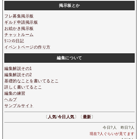
掲示板とか
フレ募集掲示板
ギルド申請掲示板
お絵かき掲示板
チャットルーム
ﾘﾆﾝの日記
イベントページの作り方
編集について
編集解説その1
編集解説その2
基礎的なことを書いてるとこ
詳しく書いてるとこ
編集の練習
ヘルプ
サンプルサイト
〔
人気
/
今日人気
〕〔
最新
〕
今日
?
人 昨日
?
人
現在
?
人ぐらいが見てます