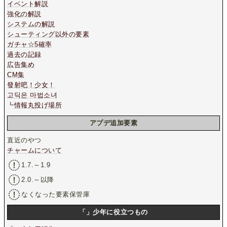
イベント解説
強化の解説
システムの解説
シューティング以外の要素
ガチャ☆5確率
過去の記録
広告集め
CM集
發射吧！少女！
고딕은 마법소녀
┗
情報丸投げ場所
アプデ追加要素
直近のやつ
チャームについて
1.7.～1.9
2.0.～以降
なくなった要素保管庫
「」少年に役立つもの