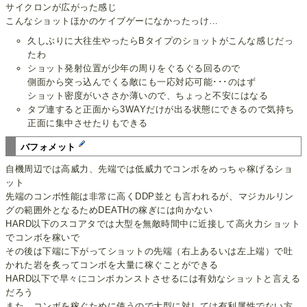
サイクロンが広がった感じ
こんなショットほかのケイブゲーになかったっけ…
久しぶりに大往生やったらBタイプのショットがこんな感じだっ
たわ
ショット発射位置が少年の周りをぐるぐる回るので
側面から突っ込んでくる敵にも一応対応可能･･･のはず
ショット密度がいささか薄いので、ちょっと不安にはなる
タプ連すると正面から3WAYだけが出る状態にできるので気持ち
正面に集中させたりもできる
バフォメット
自機周辺では高威力、先端では低威力でコンボをめっちゃ稼げるショ
ット
先端のコンボ性能は非常に高くDDP並とも言われるが、マジカルリン
グの範囲外となるためDEATHの稼ぎには向かない
HARD以下のスコアタでは大型を無敵時間中に近接して高火力ショット
でコンボを稼いで
その後は下端に下がってショットの先端（右上あるいは左上端）で吐
かれた岩を炙ってコンボを大量に稼ぐことができる
HARD以下で早々にコンボカンストさせるには有効なショットと言える
だろう
また、コンボを稼ぐために使うので大型に対しては有利属性でない方