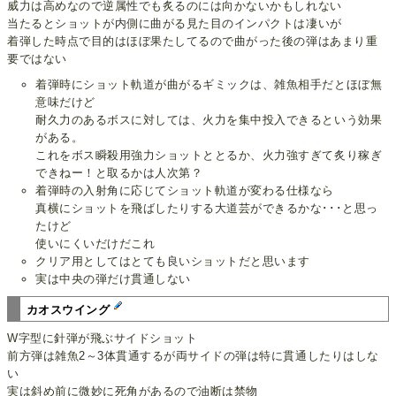
威力は高めなので逆属性でも炙るのには向かないかもしれない
当たるとショットが内側に曲がる見た目のインパクトは凄いが
着弾した時点で目的はほぼ果たしてるので曲がった後の弾はあまり重
要ではない
着弾時にショット軌道が曲がるギミックは、雑魚相手だとほぼ無
意味だけど
耐久力のあるボスに対しては、火力を集中投入できるという効果
がある。
これをボス瞬殺用強力ショットととるか、火力強すぎて炙り稼ぎ
できねー！と取るかは人次第？
着弾時の入射角に応じてショット軌道が変わる仕様なら
真横にショットを飛ばしたりする大道芸ができるかな･･･と思っ
たけど
使いにくいだけだこれ
クリア用としてはとても良いショットだと思います
実は中央の弾だけ貫通しない
カオスウイング
W字型に針弾が飛ぶサイドショット
前方弾は雑魚2～3体貫通するが両サイドの弾は特に貫通したりはしな
い
実は斜め前に微妙に死角があるので油断は禁物