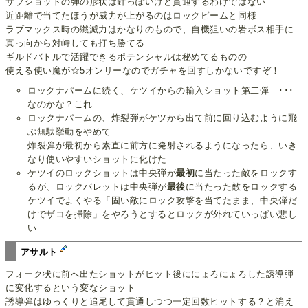
サブショットの弾の形状は針っぽいけど貫通するわけではない
近距離で当てたほうが威力が上がるのはロックビームと同様
ラブマックス時の殲滅力はかなりのもので、自機狙いの岩ボス相手に
真っ向から対峙しても打ち勝てる
ギルドバトルで活躍できるポテンシャルは秘めてるものの
使える使い魔が☆5オンリーなのでガチャを回すしかないですぞ！
ロックナパームに続く、ケツイからの輸入ショット第二弾 ･･･
なのかな？これ
ロックナパームの、炸裂弾がケツから出て前に回り込むように飛
ぶ無駄挙動をやめて
炸裂弾が最初から素直に前方に発射されるようになったら、いき
なり使いやすいショットに化けた
ケツイのロックショットは中央弾が
最初
に当たった敵をロックす
るが、ロックバレットは中央弾が
最後
に当たった敵をロックする
ケツイでよくやる「固い敵にロック攻撃を当てたまま、中央弾だ
けでザコを掃除」をやろうとするとロックが外れていっぱい悲し
い
アサルト
フォーク状に前へ出たショットがヒット後ににょろにょろした誘導弾
に変化するという変なショット
誘導弾はゆっくりと追尾して貫通しつつ一定回数ヒットする？と消え