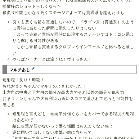
本数増により根本の弱点をカバーし攻撃範囲も大きく広がってぐっと
拡散枠のショットらしくなった
箱炙り性能もかなり高くステージによっては貫通系を超えたりも…
良くも悪くも箱を貫通しないので ドラゴン系（貫通系）のよう
に青箱に当たった瞬間に消失したりはしない
よって赤箱と青箱が同時に出現するステージではドラゴン系よ
りも稼げる可能性がある
しかし青箱も貫通するクロブレやインフェルノと比べると厳し
い
やっぱバーナーとは違うね！ヴォっさん！
マルチあじ
短射程！炙り！即殺！
おれおまンちゃんでマルチのよさわかった！
上方向の中央と下方向の部分が高火力でそれ以外の部分が低火力
おまラナンちゃんで火有利13万近いスコアで蓋されて色々と可能性を
感じる
短射程と言えども、画面半分強くらいをカバーできる程度の射程
はあるので
敵に攻撃が届かないって困る場面はあんまりない感じ
逆に届いてほしくない攻撃が敵に当たって、
｢短射程って言ってたじゃねーか！？｣みたいなお困り事のほうが