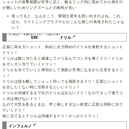
ショットの攻撃範囲が非常に広く、敵をリング内に収めてから倒すの
が難しいためリングズームとの相性が良い
使ってると、なんかこう、聖闘士星矢を思い出すのよね。これ。
ほら、ライトニングプラズマとかこんな感じの表現されたじゃな
い？
どっきゅん！ れぼりゅーしょん！ いんぱくと★ミ
DRI
ドリル
正面に高火力ショット、斜めに火力弱めのドリルを発射するショット
ドリッ！
ドリルは敵に当たると減速してメリ込んでコンボを稼ぐドリ！ドリル
をガンガン当てていくドリッ！
ドリルを当てていくと弾切れして側面が手薄になるから注意するドリ
ッ！
ドリルは指を離してショット切っても残留するドリ！正面にショット
を出したくない時に活用するといいドリッ！
ドリルが消滅するまで次のドリルは出ないドリ！なのでタップ連でコ
ンボは伸びないドリ！
なので大型を炙るときは、早く倒しすぎない程度に正面も同時に当て
ていくドリ！
箱に当てるとドリルは消滅するドリ！がっかりドリッ！
インフェルノ