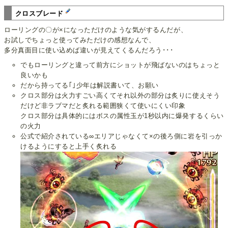
クロスブレード
ローリングの〇が×になっただけのような気がするんだが、
お試しでちょっと使ってみただけの感想なんで、
多分真面目に使い込めば違いが見えてくるんだろう･･･
でもローリングと違って前方にショットが飛ばないのはちょっと
良いかも
だから持ってる｢｣少年は解説書いて、お願い
クロス部分は火力すごい高くてそれ以外の部分は炙りに使えそう
だけど非ラブマだと炙れる範囲狭くて使いにくい印象
クロス部分は具体的にはボスの属性玉が1秒以内に爆発するくらい
の火力
公式で紹介されている∞エリアじゃなくて×の後ろ側に岩を引っか
けるようにすると上手く炙れる