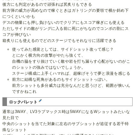
後方にも判定があるので頑張れば尻炙りもできる
前方弾の威力が高めなので稼ぐときはガトリングの要領で横か斜め下
につくといいかも
デスの物量にも押し負けないのでクリアにもスコア稼ぎにも使える
ただしサイドの敵がリングに入る前に死にがちなのでコンボの割にス
コアが伸びない
箱炙りにも使えるのでどのステージでもそれなりに活躍できる
使ってみた感覚としては、サイドショット改って感じ？
とにかく横方向の攻撃がやたら強くて、
自機の脇をすり抜けていく敵や岩を打ち漏らす心配がないのがこ
のショットの強みではないでしょうか。
ステージ構成に上手くハマれば、超稼げそうで夢と浪漫を感じる
前方に結構な死角があるのもサイドショットっぽい。
前方ショットも多分威力は充分なんだと思うけど、範囲が狭いん
ですかねこれ
ロックバレット
通常は3WAY、LV3ラブマックス時は5WAYになるWショットみたいな
見た目で
中央のショットを当てた対象に左右のサブショットが追従する若干特
殊なショット