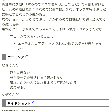
貫通中に多段HITするのでデスで岩を溶かしてるだけでも割と稼げる
ビームの軌道は気まぐれなので発射本数が少ない非ラブマ時は少し敵
に接近するなどの必要がある
次のショットが出るまで少しラグがあるので自機狙いで突っ込んでく
る敵は苦手
蝙蝠とクルミが高速で突っ込んでくるまれい限定スコアタまだかな…
マビームで来ちゃいましたね…
エーテルスコアアタックでまれい限定ステージ来ちゃっ
た･･･
ホーミング
なぜうんだ
連射出来ない
発射後一定距離進むまで追尾しない
追尾力が弱いので当たるまでに時間がかかる
火力が低い
なぜうんだ
サイドショット