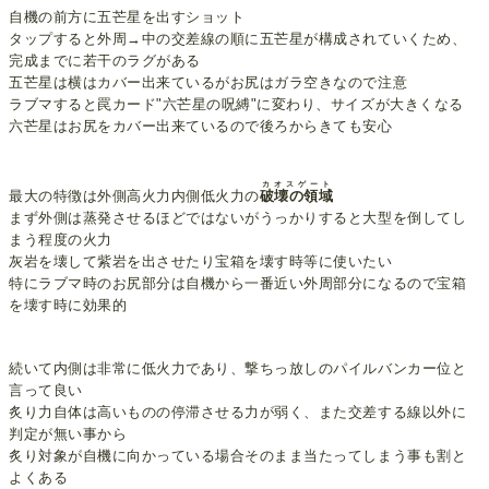
自機の前方に五芒星を出すショット
タップすると外周→中の交差線の順に五芒星が構成されていくため、
完成までに若干のラグがある
五芒星は横はカバー出来ているがお尻はガラ空きなので注意
ラブマすると罠カード"六芒星の呪縛"に変わり、サイズが大きくなる
六芒星はお尻をカバー出来ているので後ろからきても安心
カオスゲート
最大の特徴は外側高火力内側低火力の
破壊の領域
まず外側は蒸発させるほどではないがうっかりすると大型を倒してし
まう程度の火力
灰岩を壊して紫岩を出させたり宝箱を壊す時等に使いたい
特にラブマ時のお尻部分は自機から一番近い外周部分になるので宝箱
を壊す時に効果的
続いて内側は非常に低火力であり、撃ちっ放しのパイルバンカー位と
言って良い
炙り力自体は高いものの停滞させる力が弱く、また交差する線以外に
判定が無い事から
炙り対象が自機に向かっている場合そのまま当たってしまう事も割と
よくある