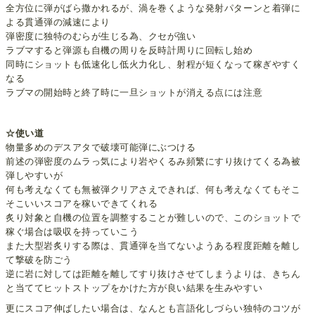
全方位に弾がばら撒かれるが、渦を巻くような発射パターンと着弾に
よる貫通弾の減速により
弾密度に独特のむらが生じる為、クセが強い
ラブマすると弾源も自機の周りを反時計周りに回転し始め
同時にショットも低速化し低火力化し、射程が短くなって稼ぎやすく
なる
ラブマの開始時と終了時に一旦ショットが消える点には注意
☆使い道
物量多めのデスアタで破壊可能弾にぶつける
前述の弾密度のムラっ気により岩やくるみ頻繁にすり抜けてくる為被
弾しやすいが
何も考えなくても無被弾クリアさえできれば、何も考えなくてもそこ
そこいいスコアを稼いできてくれる
炙り対象と自機の位置を調整することが難しいので、このショットで
稼ぐ場合は吸収を持っていこう
また大型岩炙りする際は、貫通弾を当てないようある程度距離を離し
て撃破を防ごう
逆に岩に対しては距離を離してすり抜けさせてしまうよりは、きちん
と当ててヒットストップをかけた方が良い結果を生みやすい
更にスコア伸ばしたい場合は、なんとも言語化しづらい独特のコツが