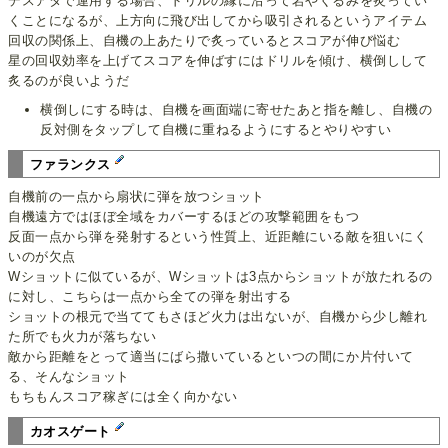
デスアタで運用する場合、ドリルの縁に沿って岩やくるみを炙ってい
くことになるが、上方向に飛び出してから吸引されるというアイテム
回収の関係上、自機の上あたりで炙っているとスコアが伸び悩む
星の回収効率を上げてスコアを伸ばすにはドリルを傾け、横倒しして
炙るのが良いようだ
横倒しにする時は、自機を画面端に寄せたあと指を離し、自機の
反対側をタップして自機に重ねるようにするとやりやすい
ファランクス
自機前の一点から扇状に弾を放つショット
自機遠方ではほぼ全域をカバーするほどの攻撃範囲をもつ
反面一点から弾を発射するという性質上、近距離にいる敵を狙いにく
いのが欠点
Wショットに似ているが、Wショットは3点からショットが放たれるの
に対し、こちらは一点から全ての弾を射出する
ショットの根元で当ててもさほど火力は出ないが、自機から少し離れ
た所でも火力が落ちない
敵から距離をとって適当にばら撒いているといつの間にか片付いて
る、そんなショット
もちもんスコア稼ぎには全く向かない
カオスゲート