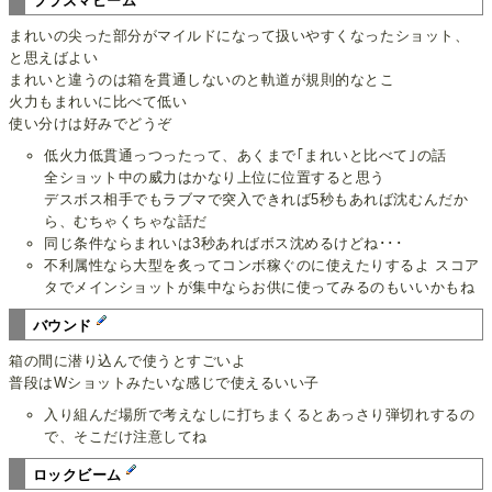
プラズマビーム
まれいの尖った部分がマイルドになって扱いやすくなったショット、
と思えばよい
まれいと違うのは箱を貫通しないのと軌道が規則的なとこ
火力もまれいに比べて低い
使い分けは好みでどうぞ
低火力低貫通っつったって、あくまで｢まれいと比べて｣の話
全ショット中の威力はかなり上位に位置すると思う
デスボス相手でもラブマで突入できれば5秒もあれば沈むんだか
ら、むちゃくちゃな話だ
同じ条件ならまれいは3秒あればボス沈めるけどね･･･
不利属性なら大型を炙ってコンボ稼ぐのに使えたりするよ スコア
タでメインショットが集中ならお供に使ってみるのもいいかもね
バウンド
箱の間に潜り込んで使うとすごいよ
普段はWショットみたいな感じで使えるいい子
入り組んだ場所で考えなしに打ちまくるとあっさり弾切れするの
で、そこだけ注意してね
ロックビーム