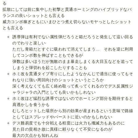
る
拡散にしては前に集中した初撃と貫通ホーミングのハイブリッドなバ
ランスの良いショットとも言える
威力コンボ稼ぎともにいまひとつ煮え切らないモヤっとしたショット
とも言える
誘導弾は有利でない属性弾だろうと箱だろうと発生して這い回る
のでわりと楽しい
ただし青箱だとすぐに吸われて消えてしまう… それを逆に利用
してコンボ数を伸ばすこともできるが
弾数は多いほうだが無敵のまま暴走しまくる大目玉などを追って
しまうと弾切れを起こしたりすることも
ホミ改を貫通タイプ寄りにしたようなかんじで適当に使ってもそ
れなりに強い周回向けのショットというところか
深く考えなくても広く絡め取って炙ってくれるのでデス反属性ジ
ャラジャラの入門としても良いかもしれない
ホミ改ほど猛烈な誘導ではないのでホーミング部分を期待すると
肩透かしを食うかも
むしろヒットした場所から別の効果が産まれるという意味で路線
としてはスプレッドやバーストに近いのかもしれない
デス難易度でも十分戦える程度には火力も殲滅力もあるのに
見た目の貧相さ故に異様に頼りなくて不安になるのが
最大の欠点かも知れんね