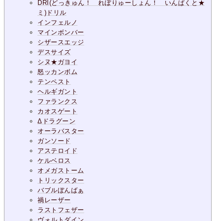
DRI(どっきゅん！ れぼりゅーしょん！ いんぱくと★
ミ)ドリル
インフェルノ
マインボンバー
シザースエッジ
デスサイズ
シヌ★ガヨイ
怒ッカンボム
テンペスト
ヘルギガント
ファランクス
カオスゲート
Δドラグーン
オーラバスター
ガンソード
アステロイド
ケルベロス
オメガストーム
トリックスター
バブルぼんばぁ
禍レーザー
ラストフェザー
ヴォルトダイン