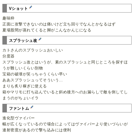
Vショット
趣味枠
正面に攻撃できないのは痛いけど立ち回りでなんとかなるはず
夏場股間が蒸れてくると脚がこんなかんじになる
スプラッシュ改
カトさんのスプラッシュおいしい
分度器
スプラッシュ改とはいうが、素のスプラッシュと同じところを探すほ
うが難しいくらい別物
宝箱の破壊が笑っちゃうくらい早い
ああスプラッシュってそういう…
まりも炙り稼ぎに使える
箱やマリモに打ち込んでいると斜め後方へのお漏らしで敵を倒してし
まうのがちょいイラ
ファントム
進化型ヴァイパー
幅が広くなっているので場合によってはヴァイパーより使いづらいが
連射密度があるので撃ち込みには便利