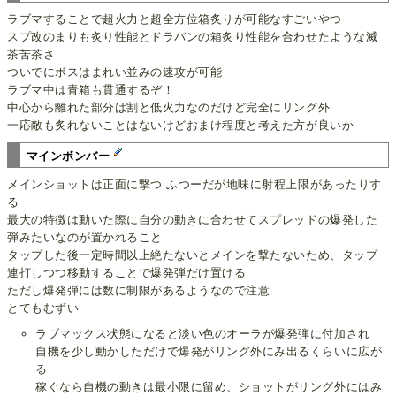
ラブマすることで超火力と超全方位箱炙りが可能なすごいやつ
スプ改のまりも炙り性能とドラバンの箱炙り性能を合わせたような滅
茶苦茶さ
ついでにボスはまれい並みの速攻が可能
ラブマ中は青箱も貫通するぞ！
中心から離れた部分は割と低火力なのだけど完全にリング外
一応敵も炙れないことはないけどおまけ程度と考えた方が良いか
マインボンバー
メインショットは正面に撃つ ふつーだが地味に射程上限があったりす
る
最大の特徴は動いた際に自分の動きに合わせてスプレッドの爆発した
弾みたいなのが置かれること
タップした後一定時間以上絶たないとメインを撃たないため、タップ
連打しつつ移動することで爆発弾だけ置ける
ただし爆発弾には数に制限があるようなので注意
とてもむずい
ラブマックス状態になると淡い色のオーラが爆発弾に付加され
自機を少し動かしただけで爆発がリング外にみ出るくらいに広が
る
稼ぐなら自機の動きは最小限に留め、ショットがリング外にはみ