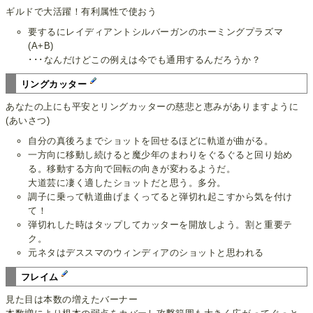
ギルドで大活躍！有利属性で使おう
要するにレイディアントシルバーガンのホーミングプラズマ
(A+B)
･･･なんだけどこの例えは今でも通用するんだろうか？
リングカッター
あなたの上にも平安とリングカッターの慈悲と恵みがありますように
(あいさつ)
自分の真後ろまでショットを回せるほどに軌道が曲がる。
一方向に移動し続けると魔少年のまわりをぐるぐると回り始め
る。移動する方向で回転の向きが変わるようだ。
大道芸に凄く適したショットだと思う。多分。
調子に乗って軌道曲げまくってると弾切れ起こすから気を付け
て！
弾切れした時はタップしてカッターを開放しよう。割と重要テ
ク。
元ネタはデススマのウィンディアのショットと思われる
フレイム
見た目は本数の増えたバーナー