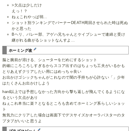
>欠点は少しだけ
えっ！？
ねぇこれやっぱ弱…
ショット別ランキングでバーナーDEATH周回させられた時は死ぬ
かと思った
Bヘリ、バレー部、アゲハ兄ちゃんとケイブシューで連綿と受け
継がれる曲がるショットなんすよ…
ホーミング改
脳と腕前が溶ける、シューターをだめにするショット
的確にころころしすぎるからスコア出すのはちょっち工夫がいるかも
とりあえずクリアしたい用にはめっちゃ良い
お出かけゴシックちゃんがこれなので闇の手持ちが心許ない「」少年
はたくさんお出かけしよう
hard以上では予想しなかった方向から撃ち返しが飛んでくるようにな
るという欠点があり
ねぇこれ本当に楽？となるところも含めてホーミング系らしいショッ
ト
無気力にクリアした場合は画面下でデスサイズかオーラバスターのタ
プタプがいいと思うよ