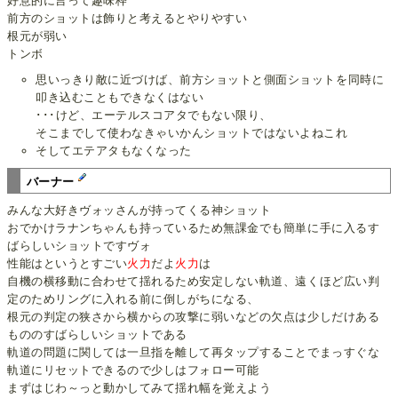
好意的に言って趣味枠
前方のショットは飾りと考えるとやりやすい
根元が弱い
トンボ
思いっきり敵に近づけば、前方ショットと側面ショットを同時に
叩き込むこともできなくはない
･･･けど、エーテルスコアタでもない限り、
そこまでして使わなきゃいかんショットではないよねこれ
そしてエテアタもなくなった
バーナー
みんな大好きヴォッさんが持ってくる神ショット
おでかけラナンちゃんも持っているため無課金でも簡単に手に入るす
ばらしいショットですヴォ
性能はというとすごい
火力
だよ
火力
は
自機の横移動に合わせて揺れるため安定しない軌道、遠くほど広い判
定のためリングに入れる前に倒しがちになる、
根元の判定の狭さから横からの攻撃に弱いなどの欠点は少しだけある
もののすばらしいショットである
軌道の問題に関しては一旦指を離して再タップすることでまっすぐな
軌道にリセットできるので少しはフォロー可能
まずはじわ～っと動かしてみて揺れ幅を覚えよう