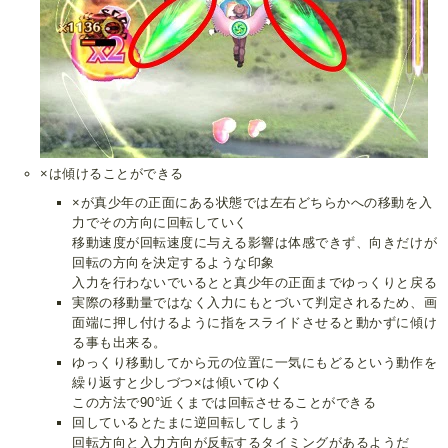
×は傾けることができる
×が真少年の正面にある状態では左右どちらかへの移動を入
力でその方向に回転していく
移動速度が回転速度に与える影響は体感できず、向きだけが
回転の方向を決定するような印象
入力を行わないでいるとと真少年の正面までゆっくりと戻る
実際の移動量ではなく入力にもとづいて判定されるため、画
面端に押し付けるように指をスライドさせると動かずに傾け
る事も出来る。
ゆっくり移動してから元の位置に一気にもどるという動作を
繰り返すと少しづつ×は傾いてゆく
この方法で90°近くまでは回転させることができる
回しているとたまに逆回転してしまう
回転方向と入力方向が反転するタイミングがあるようだ