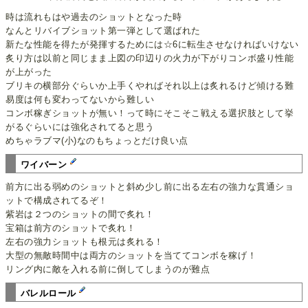
時は流れもはや過去のショットとなった時
なんとリバイブショット第一弾として選ばれた
新たな性能を得たが発揮するためには☆6に転生させなければいけない
炙り方は以前と同じまま上図の印辺りの火力が下がりコンボ盛り性能
が上がった
ブリキの横部分ぐらいか上手くやればそれ以上は炙れるけど傾ける難
易度は何も変わってないから難しい
コンボ稼ぎショットが無い！って時にそこそこ戦える選択肢として挙
がるぐらいには強化されてると思う
めちゃラブマ(小)なのもちょっとだけ良い点
ワイバーン
前方に出る弱めのショットと斜め少し前に出る左右の強力な貫通ショ
ットで構成されてるぞ！
紫岩は２つのショットの間で炙れ！
宝箱は前方のショットで炙れ！
左右の強力ショットも根元は炙れる！
大型の無敵時間中は両方のショットを当ててコンボを稼げ！
リング内に敵を入れる前に倒してしまうのが難点
バレルロール