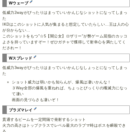
Wウェーブ
低威力2wayがぴったりはまっていいかんじなショットになってしまっ
た
IKDはこのショットに人気が集まると想定していたらしい…王は人の心
が分からない…
このショットをもつ"☆5【闇公女】ロザリー"が弊ゲーム屈指のカッコ
よさを持っていますぞー！ぜひガチャで獲得して射幸心を満たしてく
だされー！
Wスプレッド
低威力3wayがぴったりはまっていいかんじなしょっとになってしまっ
た
ショット威力は弱いかも知らんが、爆風は凄いかんな！
３Way全部の爆風を重ねれば、ちょっとびっくりの殲滅力になっ
て凄い
画面の見づらさも凄いぞ！
プラズマレイ
貫通するビームを一定間隔で発射するショット
火力の高さはトップクラスでレベル最大のラブマ時はボスを瞬殺でき
る