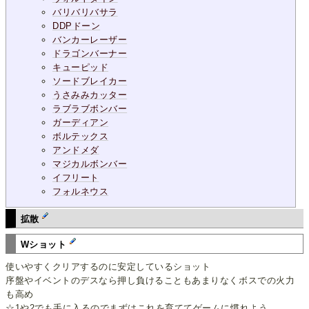
バリバリバサラ
DDPドーン
バンカーレーザー
ドラゴンバーナー
キューピッド
ソードブレイカー
うさみみカッター
ラブラブボンバー
ガーディアン
ボルテックス
アンドメダ
マジカルボンバー
イフリート
フォルネウス
拡散
Wショット
使いやすくクリアするのに安定しているショット
序盤やイベントのデスなら押し負けることもあまりなくボスでの火力
も高め
☆1や2でも手に入るのでまずはこれを育ててゲームに慣れよう