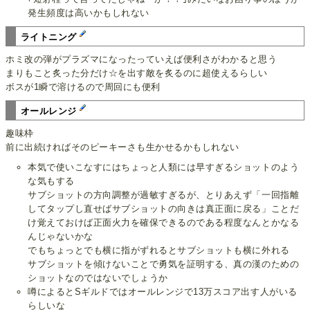
発生頻度は高いかもしれない
ライトニング
ホミ改の弾がプラズマになったっていえば便利さがわかると思う
まりもこと炙った分だけ☆を出す敵を炙るのに超使えるらしい
ボスが1瞬で溶けるので周回にも便利
オールレンジ
趣味枠
前に出続ければそのピーキーさも生かせるかもしれない
本気で使いこなすにはちょっと人類には早すぎるショットのよう
な気もする
サブショットの方向調整が過敏すぎるが、とりあえず「一回指離
してタップし直せばサブショットの向きは真正面に戻る」ことだ
け覚えておけば正面火力を確保できるのである程度なんとかなる
んじゃないかな
でもちょっとでも横に指がずれるとサブショットも横に外れる
サブショットを傾けないことで勇気を証明する、真の漢のための
ショットなのではないでしょうか
噂によるとSギルドではオールレンジで13万スコア出す人がいる
らしいな