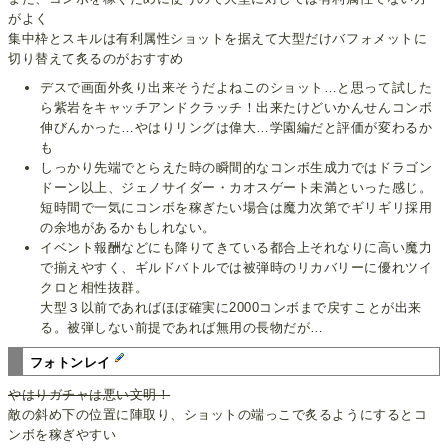
がよく
集中枠とスキルは有利属性ショットを据えて大型だけバフォメットに
切り替えて炙るのがおすすめ
デスで画面外炙り出来そうだよねこのショット…と思って試した
ら紫岩をキャッチアンドクラッチ！出来たけどいかんせんコンボ
伸びんかった…やはりリングは偉大…学園編だと評価が変わるか
も
しっかり先端でとらえた時の瞬間的なコンボ生成力ではドラゴン
ドーン以上、ジェノサイダー・カオスゲート未満といった感じ。
短時間で一気にコンボを稼ぎたい場合は魔力次第でギリギリ採用
の余地があるかもしれない。
イベント報酬などにも降りてきている都合上それなりに高い魔力
で揃えやすく、ギルドバトルでは被弾時のリカバリーに優れツイ
クロと相性抜群。
大型３以前であればほぼ確実に2000コンボまで戻すことが出来
る。被弾しない前提であれば無用の長物だが…
フォトンレイ
やはりガチャは悪い文明！
敵の斜め下の位置に陣取り、ショットの端っこで炙るようにするとコ
ンボを稼ぎやすい