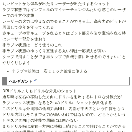
丸いビットから弾幕が出たりレーザーが出たりするショット
ラブマ状態ではインフェルのマイナーチェンジみたいな感じのレーザ
ーでの全方位攻撃
レーザーの火力は控えなので炙ることができる上、高火力のビットが
周回して少年を守ってくれる
赤キューブや青キューブを炙るときはビット部分を岩や宝箱を炙る時
はレーザー部分を使おう
非ラブマ状態は…どう使うのこれ
非ラブマ状態のゆっくり直進する丸い弾は一応威力が高い
タップで消すことができ再タップで自機手前に出せるのでうまいこと
やりくりしよう
非ラブマ状態は一応ミミック破壊に使える
ヘルギガント
DRIドリルよりもドリルな外見のショット
通常時は左右の移動した方向にドリルを射出するレトロな外観だが
ラブマックス状態になると2つのドリルにショットが変化する
このドリルは外周部の低威力高HIT、内部が中火力という性質をもつ
ドリル内部もそこまで火力が高いわけではないので、どちらかという
とデスアタ向けの性能で周回には向かない
またドリル時は左右一方向に移動し続けることで傾けることができる