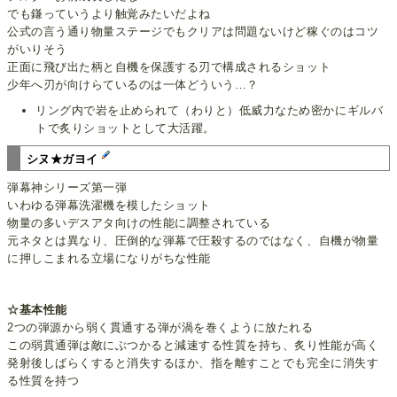
でも鎌っていうより触覚みたいだよね
公式の言う通り物量ステージでもクリアは問題ないけど稼ぐのはコツ
がいりそう
正面に飛び出た柄と自機を保護する刃で構成されるショット
少年へ刃が向けらているのは一体どういう…？
リング内で岩を止められて（わりと）低威力なため密かにギルバ
トで炙りショットとして大活躍。
シヌ★ガヨイ
弾幕神シリーズ第一弾
いわゆる弾幕洗濯機を模したショット
物量の多いデスアタ向けの性能に調整されている
元ネタとは異なり、圧倒的な弾幕で圧殺するのではなく、自機が物量
に押しこまれる立場になりがちな性能
☆基本性能
2つの弾源から弱く貫通する弾が渦を巻くように放たれる
この弱貫通弾は敵にぶつかると減速する性質を持ち、炙り性能が高く
発射後しばらくすると消失するほか、指を離すことでも完全に消失す
る性質を持つ