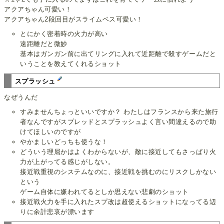
アクアちゃん可愛い！
アクアちゃん2段回目がスライムベス可愛い！
とにかく密着時の火力が高い
遠距離だと微妙
基本はガンガン前に出てリングに入れて近距離で殺すゲームだと
いうことを教えてくれるショット
スプラッシュ
なぜうんだ
すみませんちょっといいですか？ わたしはフランスから来た旅行
者なんですがスプレッドとスプラッシュよく言い間違えるので助
けてほしいのですが
やかましいどっちも使うな！
どういう理屈かはよくわからないが、敵に接近してもさっぱり火
力が上がってる感じがしない。
接近戦重視のシステムなのに、接近戦を挑むのにリスクしかない
という
ゲーム自体に嫌われてるとしか思えない悲劇のショット
接近戦火力を手に入れたスプ改は超使えるショットになってる辺
りに余計悲哀が漂います