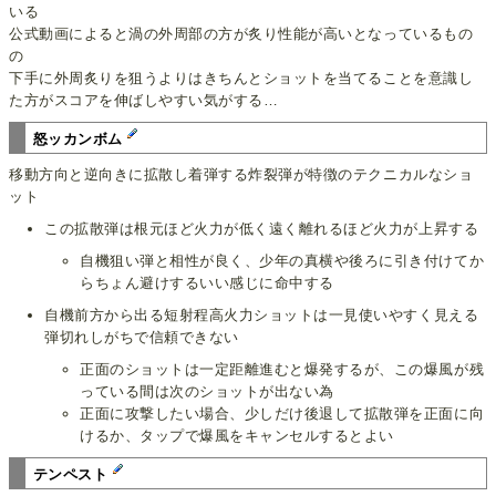
いる
公式動画によると渦の外周部の方が炙り性能が高いとなっているもの
の
下手に外周炙りを狙うよりはきちんとショットを当てることを意識し
た方がスコアを伸ばしやすい気がする…
怒ッカンボム
移動方向と逆向きに拡散し着弾する炸裂弾が特徴のテクニカルなショ
ット
この拡散弾は根元ほど火力が低く遠く離れるほど火力が上昇する
自機狙い弾と相性が良く、少年の真横や後ろに引き付けてか
らちょん避けするいい感じに命中する
自機前方から出る短射程高火力ショットは一見使いやすく見える
弾切れしがちで信頼できない
正面のショットは一定距離進むと爆発するが、この爆風が残
っている間は次のショットが出ない為
正面に攻撃したい場合、少しだけ後退して拡散弾を正面に向
けるか、タップで爆風をキャンセルするとよい
テンペスト