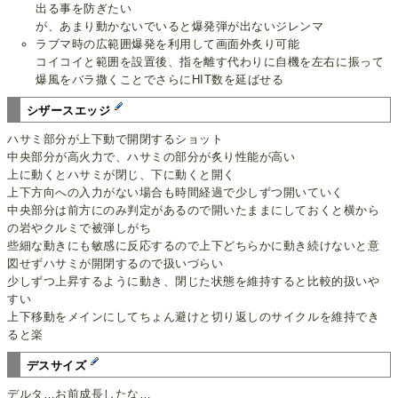
出る事を防ぎたい
が、あまり動かないでいると爆発弾が出ないジレンマ
ラブマ時の広範囲爆発を利用して画面外炙り可能
コイコイと範囲を設置後、指を離す代わりに自機を左右に振って
爆風をバラ撒くことでさらにHIT数を延ばせる
シザースエッジ
ハサミ部分が上下動で開閉するショット
中央部分が高火力で、ハサミの部分が炙り性能が高い
上に動くとハサミが閉じ、下に動くと開く
上下方向への入力がない場合も時間経過で少しずつ開いていく
中央部分は前方にのみ判定があるので開いたままにしておくと横から
の岩やクルミで被弾しがち
些細な動きにも敏感に反応するので上下どちらかに動き続けないと意
図せずハサミが開閉するので扱いづらい
少しずつ上昇するように動き、閉じた状態を維持すると比較的扱いや
すい
上下移動をメインにしてちょん避けと切り返しのサイクルを維持でき
ると楽
デスサイズ
デルタ…お前成長したな…