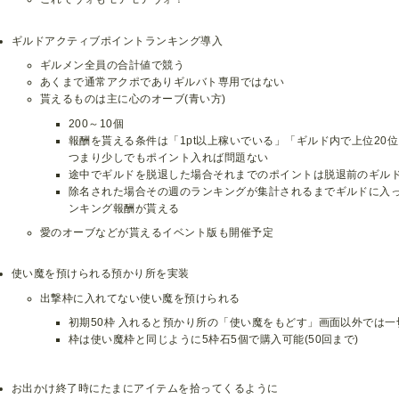
ギルドアクティブポイントランキング導入
ギルメン全員の合計値で競う
あくまで通常アクポでありギルバト専用ではない
貰えるものは主に心のオーブ(青い方)
200～10個
報酬を貰える条件は「1pt以上稼いでいる」「ギルド内で上位20
つまり少しでもポイント入れば問題ない
途中でギルドを脱退した場合それまでのポイントは脱退前のギル
除名された場合その週のランキングが集計されるまでギルドに入
ンキング報酬が貰える
愛のオーブなどが貰えるイベント版も開催予定
使い魔を預けられる預かり所を実装
出撃枠に入れてない使い魔を預けられる
初期50枠 入れると預かり所の「使い魔をもどす」画面以外では
枠は使い魔枠と同じように5枠石5個で購入可能(50回まで)
お出かけ終了時にたまにアイテムを拾ってくるように