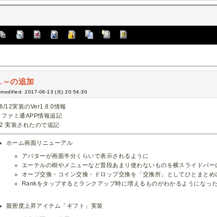
.8.～の追加
-modified: 2017-06-13 (火) 20:54:30
/6/12実装のVer1.8.0情報
/8 ファミ通APP情報追記
/12 実装されたので追記
ホーム画面リニューアル
アバターが画面半分くらいで表示されるように
エーテルの樹やメニューなど普段あまり使わないものを横スライドバー
オーブ交換・コイン交換・ドロップ交換を「交換所」としてひとまとめ
Rankをタップするとランクアップ時に増えるものがわかるようになっ
親密度上昇アイテム「ギフト」実装