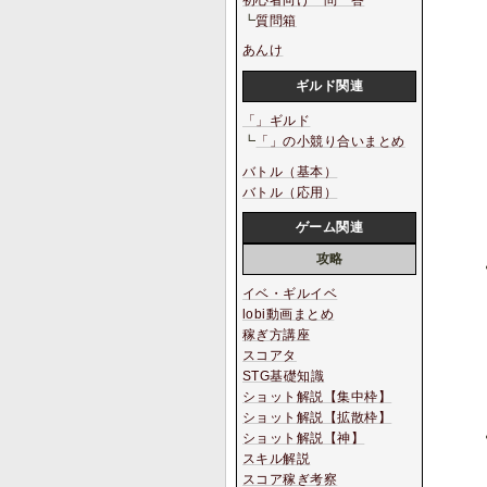
初心者向け一問一答
┗
質問箱
あんけ
ギルド関連
「」ギルド
┗
「」の小競り合いまとめ
バトル（基本）
バトル（応用）
ゲーム関連
攻略
イベ・ギルイベ
lobi動画まとめ
稼ぎ方講座
スコアタ
STG基礎知識
ショット解説【集中枠】
ショット解説【拡散枠】
ショット解説【神】
スキル解説
スコア稼ぎ考察