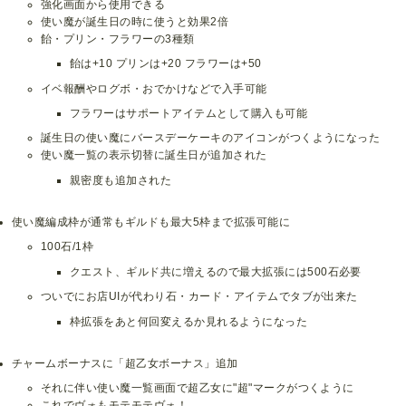
強化画面から使用できる
使い魔が誕生日の時に使うと効果2倍
飴・プリン・フラワーの3種類
飴は+10 プリンは+20 フラワーは+50
イベ報酬やログボ・おでかけなどで入手可能
フラワーはサポートアイテムとして購入も可能
誕生日の使い魔にバースデーケーキのアイコンがつくようになった
使い魔一覧の表示切替に誕生日が追加された
親密度も追加された
使い魔編成枠が通常もギルドも最大5枠まで拡張可能に
100石/1枠
クエスト、ギルド共に増えるので最大拡張には500石必要
ついでにお店UIが代わり石・カード・アイテムでタブが出来た
枠拡張をあと何回変えるか見れるようになった
チャームボーナスに「超乙女ボーナス」追加
それに伴い使い魔一覧画面で超乙女に"超"マークがつくように
これでヴォもモテモテヴォ！