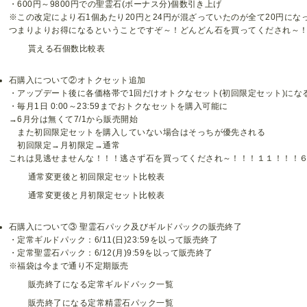
・600円～9800円での聖霊石(ボーナス分)個数引き上げ
※この改定により石1個あたり20円と24円が混ざっていたのが全て20円にな
つまりよりお得になるということですぞ～！どんどん石を買ってくだされ～
貰える石個数比較表
石購入について②オトクセット追加
・アップデート後に各価格帯で1回だけオトクなセット(初回限定セット)にな
・毎月1日 0:00～23:59までおトクなセットを購入可能に
→6月分は無くて7/1から販売開始
また初回限定セットを購入していない場合はそっちが優先される
初回限定→月初限定→通常
これは見逃せませんな！！！逃さず石を買ってくだされ～！！！１１！！！
通常変更後と初回限定セット比較表
通常変更後と月初限定セット比較表
石購入について③ 聖霊石パック及びギルドパックの販売終了
・定常ギルドパック：6/11(日)23:59を以って販売終了
・定常聖霊石パック：6/12(月)9:59を以って販売終了
※福袋は今まで通り不定期販売
販売終了になる定常ギルドパック一覧
販売終了になる定常精霊石パック一覧