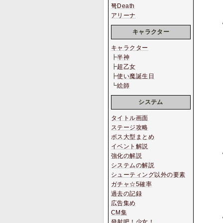
弩Death
アリーナ
キャラクター
キャラクター
┣
半神
┣
超乙女
┣
使い魔誕生日
┗
絵師
システム
タイトル画面
ステージ攻略
ボス大型まとめ
イベント解説
強化の解説
システムの解説
シューティング以外の要素
ガチャ☆5確率
過去の記録
広告集め
CM集
發射吧！少女！