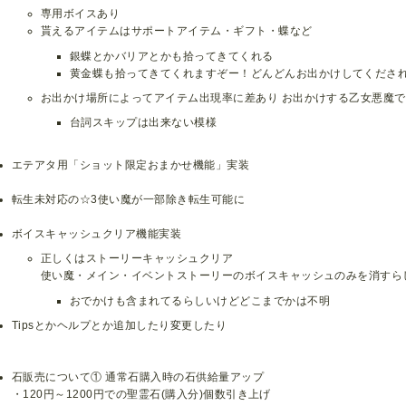
専用ボイスあり
貰えるアイテムはサポートアイテム・ギフト・蝶など
銀蝶とかバリアとかも拾ってきてくれる
黄金蝶も拾ってきてくれますぞー！どんどんお出かけしてくださ
お出かけ場所によってアイテム出現率に差あり お出かけする乙女悪魔
台詞スキップは出来ない模様
エテアタ用「ショット限定おまかせ機能」実装
転生未対応の☆3使い魔が一部除き転生可能に
ボイスキャッシュクリア機能実装
正しくはストーリーキャッシュクリア
使い魔・メイン・イベントストーリーのボイスキャッシュのみを消すら
おでかけも含まれてるらしいけどどこまでかは不明
Tipsとかヘルプとか追加したり変更したり
石販売について① 通常石購入時の石供給量アップ
・120円～1200円での聖霊石(購入分)個数引き上げ