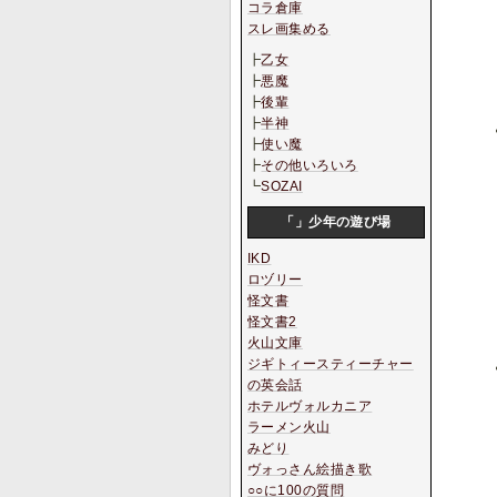
コラ倉庫
スレ画集める
┣
乙女
┣
悪魔
┣
後輩
┣
半神
┣
使い魔
┣
その他いろいろ
┗
SOZAI
「」少年の遊び場
IKD
ロヅリー
怪文書
怪文書2
火山文庫
ジギトィースティーチャー
の英会話
ホテルヴォルカニア
ラーメン火山
みどり
ヴォっさん絵描き歌
○○に100の質問