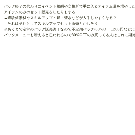
パック終了の代わりにイベント報酬や交換所で手に入るアイテム量を増やし
アイテムのみのセット販売をしたりもする
→経験値素材やスキルアップ・蝶・聖水などが入手しやすくなる？
それはそれとしてスキルアップセット販売とかしそう
※あくまで定常のパック販売終了なので不定期パック(80%OFF1200円など)
パックメニューも増えると思われるので80%OFFのみ買ってる人はこれに期