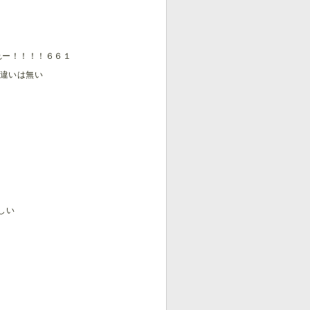
れー！！！！６６１
で違いは無い
しい