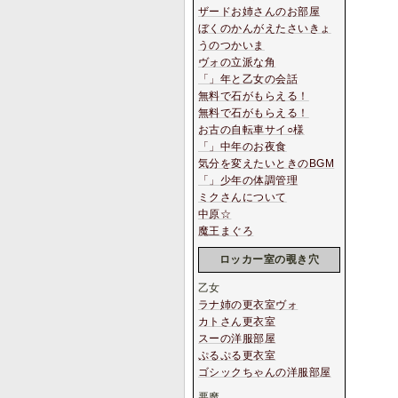
ザードお姉さんのお部屋
ぼくのかんがえたさいきょ
うのつかいま
ヴォの立派な角
「」年と乙女の会話
無料で石がもらえる！
無料で石がもらえる！
お古の自転車サイ○様
「」中年のお夜食
気分を変えたいときのBGM
「」少年の体調管理
ミクさんについて
中原☆
魔王まぐろ
ロッカー室の覗き穴
乙女
ラナ姉の更衣室ヴォ
カトさん更衣室
スーの洋服部屋
ぷるぷる更衣室
ゴシックちゃんの洋服部屋
悪魔