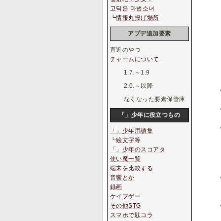
고딕은 마법소녀
┗
情報丸投げ場所
アプデ追加要素
直近のやつ
チャームについて
1.7.～1.9
2.0.～以降
なくなった要素保管庫
「」少年に役立つもの
「」少年用語集
┗
絵文字等
「」少年のスコアタ
使い魔一覧
端末を比較する
音響とか
録画
ケイブゲー
その他STG
スマホで駄コラ