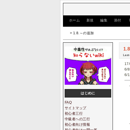
[
ホーム
|
新規
|
編集
|
添付
]
> 1.8.～の追加
1
Last
17
6
6
はじめに
FAQ
サイトマップ
初心者三行
中級者への三行
初心者向け情報