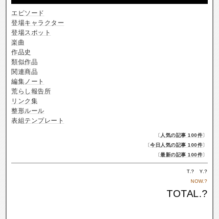
エピソード
登場キャラクター
登場スポット
楽曲
作品史
類似作品
関連商品
編集ノート
荒らし報告所
リンク集
整形ルール
表組テンプレート
〔
人気の記事 100件
〕
〔
今日人気の記事 100件
〕
〔
最新の記事 100件
〕
T.
?
Y.
?
NOW.
?
TOTAL.
?