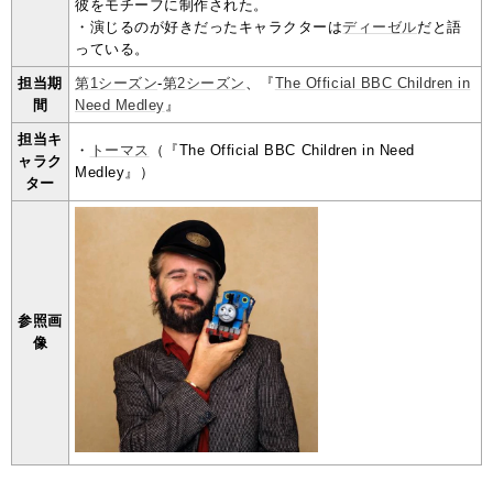
彼をモチーフに制作された。
・演じるのが好きだったキャラクターは
ディーゼル
だと語
っている。
担当期
第1シーズン
-
第2シーズン
、『
The Official BBC Children in
間
Need Medley
』
担当キ
・
トーマス
（『The Official BBC Children in Need
ャラク
Medley』）
ター
参照画
像