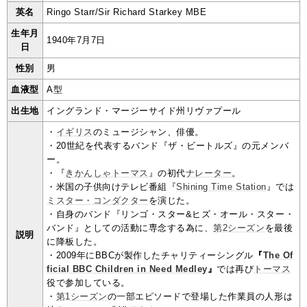
英名
Ringo Starr/Sir Richard Starkey MBE
生年月
1940年7月7日
日
性別
男
血液型
A型
出生地
イングランド・マージーサイド州リヴァプール
・
イギリス
のミュージシャン、俳優。
・20世紀を代表するバンド『ザ・ビートルズ』の元メンバ
ー。
・『
きかんしゃトーマス
』の初代
ナレーター
。
・米国の子供向けテレビ番組『
Shining Time Station
』では
ミスター・コンダクター
を演じた。
・自身のバンド『リンゴ・スター&ヒズ・オール・スター・
バンド』としての活動に専念する為に、
第2シーズン
を最後
説明
に降板した。
・2009年にBBCが製作したチャリティーシングル
『
The Of
ficial BBC Children in Need Medley
』
では再び
トーマス
役で参加している。
・
第1シーズン
の一部エピソードで登場した作業員の人形は