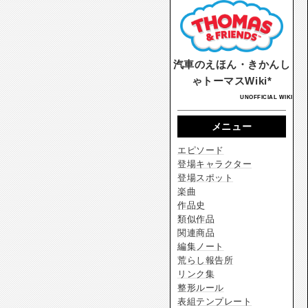
汽車のえほん・きかんし
ゃトーマスWiki*
UNOFFICIAL WIKI
メニュー
エピソード
登場キャラクター
登場スポット
楽曲
作品史
類似作品
関連商品
編集ノート
荒らし報告所
リンク集
整形ルール
表組テンプレート