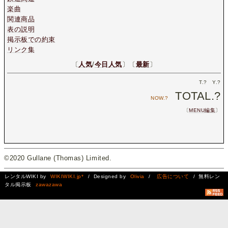
楽曲
関連商品
表の説明
掲示板での約束
リンク集
〔
人気
/
今日人気
〕〔
最新
〕
T.
?
Y.
?
TOTAL.
?
NOW.
?
〔
MENU編集
〕
©2020 Gullane (Thomas) Limited.
レンタルWIKI by
WIKIWIKI.jp*
/ Designed by
Olivia
/
広告について
/ 無料レン
タル掲示板
zawazawa