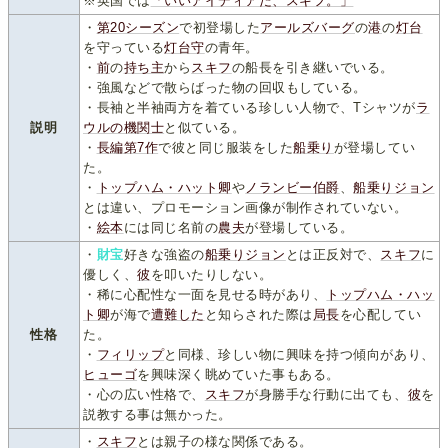
※英国では
「いいアイディアだ、スキフ。」
・
第20シーズン
で初登場した
アールズバーグ
の
港
の
灯台
を守っている
灯台守
の青年。
・
前
の
持ち主
から
スキフ
の船長を引き継いでいる。
・強風などで散らばった物の回収もしている。
・長袖と半袖両方を着ている珍しい人物で、Tシャツが
ラ
説明
ウルの機関士
と似ている。
・
長編第7作
で彼と同じ服装をした
船乗り
が登場してい
た。
・
トップハム・ハット卿
や
ノランビー伯爵
、
船乗りジョン
とは違い、プロモーション画像が制作されていない。
・
絵本
には同じ名前の
農夫
が登場している。
・
財宝
好きな強盗の
船乗りジョン
とは正反対で、
スキフ
に
優しく、
彼
を叩いたりしない。
・稀に心配性な一面を見せる時があり、
トップハム・ハッ
ト卿
が海で
遭難した
と知らされた際は
局長
を心配してい
性格
た。
・
フィリップ
と同様、珍しい物に興味を持つ傾向があり、
ヒューゴ
を興味深く眺めていた事もある。
・心の広い性格で、
スキフ
が身勝手な行動に出ても、
彼
を
説教する事は無かった。
・
スキフ
とは親子の様な関係である。