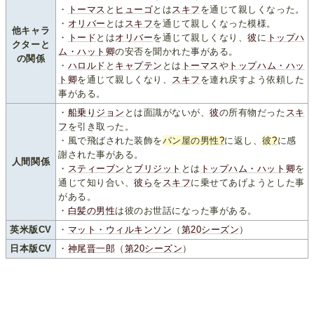
・
トーマス
と
ヒューゴ
とは
スキフ
を通じて親しくなった。
・
オリバー
とは
スキフ
を通じて親しくなった模様。
他キャラ
・
トード
とは
オリバー
を通じて親しくなり、
彼
に
トップハ
クターと
ム・ハット卿
の安否を聞かれた事がある。
の関係
・
ハロルド
と
キャプテン
とは
トーマス
や
トップハム・ハッ
ト卿
を通じて親しくなり、
スキフ
を連れ戻すよう依頼した
事がある。
・
船乗りジョン
とは面識がないが、
彼
の所有物だった
スキ
フ
を引き取った。
・風で飛ばされた装飾を
パン屋の男性
?
に返し、
彼
?
に感
謝された事がある。
人間関係
・
スティーブン
と
ブリジット
とは
トップハム・ハット卿
を
通じて知り合い、
彼
ら
を
スキフ
に乗せてあげようとした事
がある。
・
白髪の男性
は彼のお世話になった事がある。
英米版CV
・
マット・ウィルキンソン
（
第20シーズン
）
日本版CV
・
神尾晋一郎
（
第20シーズン
）