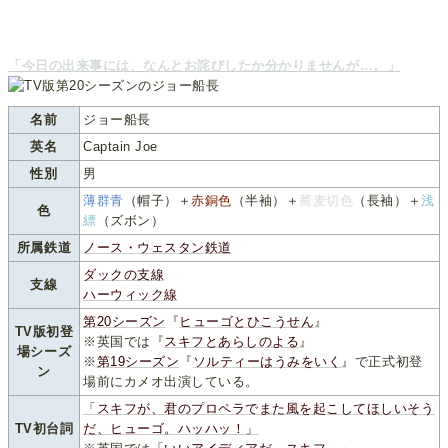
「今日の出来事には、なんとお詫びしたか分かりませんが…。」
名前
ジョー船長
英名
Captain Joe
性別
男
薄群青
（帽子）＋
赤銅色
（半袖）＋
蕎麦切色
（長袖）＋
浅
色
縹
（ズボン）
所属鉄道
ノース・ウェスタン鉄道
ダックの支線
支線
ハーウィック線
第20シーズン
『
ヒューゴとひこうせん
』
TV版初登
※英国では『
スキフとあらしのよる
』
場シーズ
※
第19シーズン
『
ソルティーはうみをいく
』で正式初登
ン
場前にカメオ出演している。
「スキフが、君のプロペラでまた風を起こしてほしいそう
TV初台詞
だ、ヒューゴ。ハッハッ！」