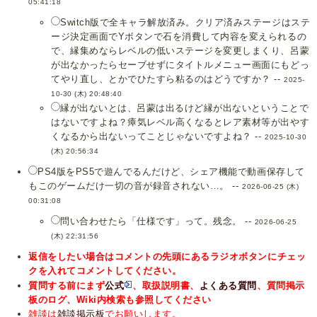
05:41:18
Switch版で全キャラ解放済み。クリア済みステージはステ
ージ決定画面でYボタンで石を消費して内容を変えられるの
で、縁集めならレベルの低いステージを変更しまくり、呂蒙
が出なかったらセーブせずにタイトルメニュー画面にもどっ
てやり直し、とかでひたすら粘るのはどうですか？ --
2025-
10-30 (木) 20:48:40
縁が出ないとは、呂蒙は出るけど縁が出ないということで
はないですよね？瘴気レベル高くなるとレア素材等が出やす
くなるから出ないってことじゃないですよね？ --
2025-10-30
(木) 20:56:34
PS4版をPS5で遊んでるんだけど、シェア機能で動画保存して
もこのゲームだけ一切の音が録音されない…。 --
2026-06-25 (木)
00:31:08
問い合わせたら「仕様です」って。残念。 --
2026-06-25
(木) 22:31:56
返信をしたい場合はコメントの先頭にあるラジオボタンにチェッ
クを入れてコメントしてください。
質問する前にまず
公式
、取扱説明書、
よくある質問
、質問掲示
板のログ、Wiki内検索も参照してください
雑談は
雑談掲示板
でお願いします。