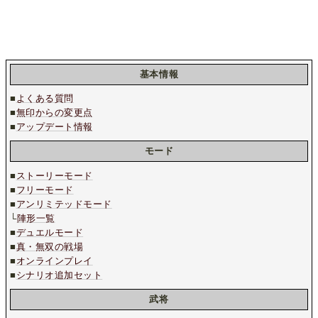
基本情報
■
よくある質問
■
無印からの変更点
■
アップデート情報
モード
■
ストーリーモード
■
フリーモード
■
アンリミテッドモード
└
陣形一覧
■
デュエルモード
■
真・無双の戦場
■
オンラインプレイ
■
シナリオ追加セット
武将