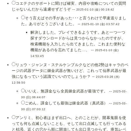
コエテクのサポートに聞けば確実、内容や攻略についての質問
じゃないんだから遠慮せずどうぞ --
2025-01-10 (金) 00:18:42
そう言えばその手があった･･･と言うわけで早速送りまし
た。ありがとうございました。 --
2025-01-10 (金) 03:57:42
解決しました。プレイできるようです。あと一つ一つ
探すダウンロードからは見つからなかったのですが、
検索機能を入力したら出てきました。これまた便利な
機能があるのを忘れてました…、 --
2025-01-10 (金)
14:53:45
リュウ・ジャンヌ・ステルケンブルクなどの他2勢はキャラのペ
ージの武器データに錬金武器が無いけど、これって仙界武器が最
強になるっていう認識でいいのでしょうか？ --
2025-03-26 (水)
12:59:50
いいえ、無課金なら全員錬金武器が最強です。 --
2025-03-
30 (日) 06:44:07
ごめん、課金しても最強は錬金武器（真武器） --
2025-03-
30 (日) 07:00:12
アンリミ、初心者はまず出口へ、とのことだが、開幕鬼眼を使
っても何も点滅しないことも、そして出口点滅しても行ってみる
と枯渇、近くの穴から順に開放しても出口見つからず、瘴気レベ