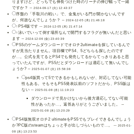
りますけど、どっちでも伸長つけた時のリーチの伸び幅って一緒
ですか？ --
2024-09-17 (火) 12:43:37
序盤の「手取川の戦い」で、金鬼がいる門が開かないんです
が、何故なんでしょうか？ --
2024-12-05 (木) 21:46:18
↑PS4版です --
2024-12-05 (木) 21:47:14
↑泳いでいって倒す場所なんで開門するフラグが無いんだと思い
ます --
2024-12-06 (金) 23:40:39
PS5のゲームダウンロードでオロチ2ultimateを探しているんで
すが見当たりません。項目欄でPS4、5どちらも探したのです
が…。公式を見てるとPS4でも発売してるからてっきりあると思
っていたんですが、PS5だとダウンロードは適応して無いんでし
ょうか? --
2025-01-07 (火) 15:58:38
ps4版買って5でできるかもしれないが、対応してない可能
性もある。そもそもPS5発表以前のソフトだから、PS5版は
ない --
2025-01-08 (水) 11:19:23
ダウンロードで見かけないから後方適応してない可能
性があったか…。返答ありがとうございました。 --
2025-01-08 (水) 13:20:29
PS4版無双オロチ2 ultimateをPS5でもプレイできるんでしょう
か?PC版のsteamはちょっと手が出しづらいもので…。 --
2025-01-
08 (水) 13:23:53