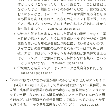
作がしっくりこなかったり…という感じで。「自分は苦戦し
なかったけど、割合こういうのが多いんだなー」位に捉えて
おくのが吉かと。その上で、「この装備や属性組み合わせや
立ち回りもありじゃね？」的なものをコメント等で残してお
くと、他のプレイヤーの方にも活かされると思われ。横から
失礼致しました。 --
2025-07-10 (木) 16:16:24
たぶん何でも出来るようにした育成後の状態じゃなくて基
本性能の話だと思う。とくに序盤低レベルでゲージ短く回復
属性も無いなら無双消費技は気軽にほいほい使えないので、
タイプごとの基本性能の話をするならパワーはゴリ押し突
破、スピードはジャンプキャンセル高機動が無条件で使える
けど、ワンダーには無限に使える特性がなにも無い。という
ことじゃないかな。 --
2025-10-01 (水) 10:51:13
続編だと結局ワンダーはテクニックと統廃合されたしな…
--
2025-10-01 (水) 21:02:35
Switch版でバグなのか運が悪いのか分かりませんがアンリミテ
ッド4周+DLC洞口20周以上して呂蒙の縁だけ出ない＋夏侯覇、島
左近、北条氏康が異界の強者含め出ない。無双武将がアンリミテ
ッドで出現しないのはまぁ潜忍が出ないとかと近いもんかなと思
うけれど、縁が洞口含め相当数周回して出ないってのはなんか変
な感じする。キャラ解放出来ないんだけど！ --
2025-10-29 (水)