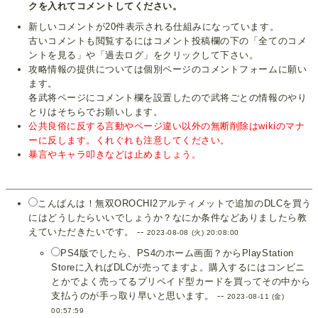
クを入れてコメントしてください。
新しいコメントが20件表示される仕組みになっています。
古いコメントも閲覧するにはコメント投稿欄の下の「全てのコメ
ントを見る」や「過去ログ」をクリックして下さい。
攻略情報の提供については個別ページのコメントフォームに願い
ます。
各武将ページにコメント欄を設置したので武将ごとの情報のやり
とりはそちらでお願いします。
公共良俗に反する言動やページ違い以外の無断削除はwikiのマナ
ーに反します。くれぐれも注意してください。
暴言やキャラ叩きなどは止めましょう。
こんばんは！無双OROCHI2アルティメットで追加のDLCを買う
にはどうしたらいいでしょうか？なにか条件などありましたら教
えていただきたいです。 --
2023-08-08 (火) 20:08:00
PS4版でしたら、PS4のホーム画面？からPlayStation
Storeに入ればDLCが売ってますよ。購入するにはコンビニ
とかでよく売ってるプリペイド型カードを買ってその中から
支払うのが手っ取り早いと思います。 --
2023-08-11 (金)
00:57:59