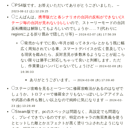
PS4版です。お答えいただいてありがとうございました。 --
2023-08-12 (土) 12:29:25
こんばんは。
携帯版だと各シナリオの台詞の反転ができない(ス
テージ毎の台詞が見れない)らしい
ので、ストーリーモードの台詞
反転機能は解除してもよろしいのでしょうか……？(代わりに
regionによる折り畳みで隠したり等) --
2024-02-07 (水) 17:56:39
発売からすでに長い年月が経ってネタバレとかもう既に幅
広く周知されている事、スマートデバイスが広く普及してい
る現状を鑑みたら、反対意見が多数来るようなことが起こら
ない限りは勝手に対応しちゃって良いと判断します。ただ
し、作業量はハンパじゃないでしょうけど --
2024-02-08 (木)
16:36:33
ありがとうございます。 --
2024-02-08 (木) 17:09:40
ステージ攻略を見ると一つ一つに修羅攻略法があるのはなぜで
しょうか。トロフィーで修羅全クリもないっぽいしレアアイテム
や武器の条件も難しい以上なので純粋に気になります --
2024-02-
23 (金) 13:26:49
Steam版です。pcのスペックは問題なく、高設定でも問題な
く、プレイできているのですが、特定のキャラの無双奥義を使う
とヒットした敵とかエフェクトが黒く塗りつぶされたようになり