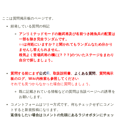
ここは質問掲示板のページです。
頻発している質問の特記
アンリミテッドモードの敵武将及び名前つき雑魚兵の配置は
一部を除き完全ランダムです。
○○は何処にいますか？と聞かれてもランダムなため分かり
ませんし答えられません。
根気よく登場武将の欄に(？？？)のついたステージをまわり
自分で探しましょう。
質問する前にまず
公式
、取扱説明書、
よくある質問
、質問掲示
板のログ、Wiki内検索も参照してください
それでも見つからなかった場合に質問しましょう。
既に記載されている情報などの質問は当該ページへの誘導を
お願いします。
コメントフォームはツリー方式です。何もチェックせずにコメン
トすると新規投稿になります。
返信をしたい場合はコメントの先頭にあるラジオボタンにチェッ