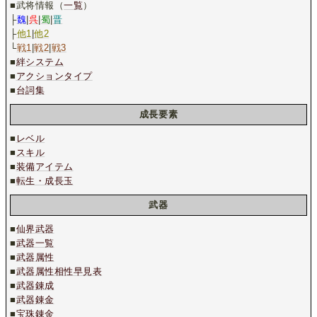
■武将情報（
一覧
）
├
魏
|
呉
|
蜀
|
晋
├
他1
|
他2
└
戦1
|
戦2
|
戦3
■
絆システム
■
アクションタイプ
■
台詞集
成長要素
■
レベル
■
スキル
■
装備アイテム
■
転生・成長玉
武器
■
仙界武器
■
武器一覧
■
武器属性
■
武器属性相性早見表
■
武器錬成
■
武器錬金
■
宝珠錬金