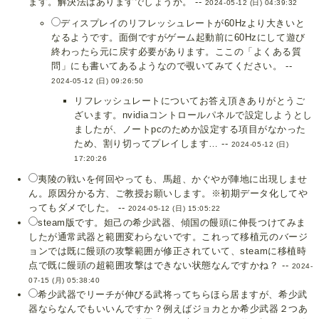
ます。解決法はありますでしょうか。 --
2024-05-12 (日) 04:39:32
ディスプレイのリフレッシュレートが60Hzより大きいと
なるようです。面倒ですがゲーム起動前に60Hzにして遊び
終わったら元に戻す必要があります。ここの「よくある質
問」にも書いてあるようなので覗いてみてください。 --
2024-05-12 (日) 09:26:50
リフレッシュレートについてお答え頂きありがとうご
ざいます。nvidiaコントロールパネルで設定しようとし
ましたが、ノートpcのためか設定する項目がなかった
ため、割り切ってプレイします… --
2024-05-12 (日)
17:20:26
夷陵の戦いを何回やっても、馬超、かぐやが陣地に出現しませ
ん。原因分かる方、ご教授お願いします。※初期データ化してや
ってもダメでした。 --
2024-05-12 (日) 15:05:22
steam版です。妲己の希少武器、傾国の饅頭に伸長つけてみま
したが通常武器と範囲変わらないです。これって移植元のバージ
ョンでは既に饅頭の攻撃範囲が修正されていて、steamに移植時
点で既に饅頭の超範囲攻撃はできない状態なんですかね？ --
2024-
07-15 (月) 05:38:40
希少武器でリーチが伸びる武将ってちらほら居ますが、希少武
器ならなんでもいいんですか？例えばジョカとか希少武器２つあ