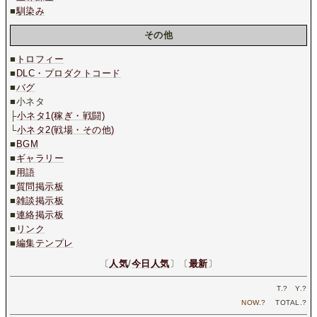
■
馴染み
その他
■
トロフィー
■
DLC・プロダクトコード
■
バグ
■小ネタ
├
小ネタ1(稼ぎ・戦闘)
└
小ネタ2(戦場・その他)
■
BGM
■
ギャラリー
■
用語
■
質問掲示板
■
雑談掲示板
■
連絡掲示板
■
リンク
■
編集テンプレ
〔
人気
/
今日人気
〕〔
最新
〕
T.
?
Y.
?
NOW.
?
TOTAL.
?