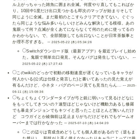
ル上がっちゃった雑魚に囲まれ全滅。何度やり直してもこればか
り。10回中1度だけ出口見つかるも即次のマップが始まりそして
同じように全滅。まだ最初のとこすらクリアできてない。ぐぐっ
たら同じような悩み多いらしいけどみんな解決してる模様。あの
鬼眼って何？点滅が全くあてにならなくて何のために使ってるの
かわからない。で、全部開放しても出口ないことが日常茶飯事と
か理不尽すぎる。 --
2025-05-22 (木) 05:34:26
Switchダウンロード版（最新アプデ）を最近プレイし始め
た。鬼眼で簡単出口発見。そんなバグは発生していない。 --
2025-05-22 (木) 17:27:43
このwikiのどっかで初動の移動速度が遅くなっているキャラが
何人かいる(公式は仕様と発言した)と書いてあったの見た覚えが
有るんだけど、小ネタ・バグのページ見ても見当たらん... --
2025-
06-11 (水) 15:08:36
ちょくちょくワンダータイプが弓と銃に弱いって見るけどなに
をもってしてきついの？速型ほどじゃないけど機動力あるし修羅
でも暴走ダンジョンでもキツイと思ったことほとんど無いんだけ
ど コウガイとか綾御前は足止まりがちだけどそれでもゲームオ
ーバーまでは行かなかった --
2025-07-10 (木) 14:04:20
この辺りは育成含めどうしても個人差があるので（逆もま
た然り）、影技が上手く使えなかったりキャラによっては操