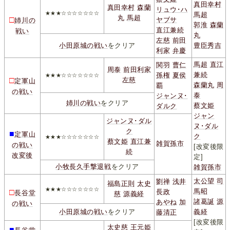
真田幸村
真田幸村
森蘭
リュウ･ハ
★★★☆☆☆☆☆☆☆
馬超
丸
馬超
□
ヤブサ
姉川の
郭淮
森蘭
直江兼続
戦い
丸
左慈
前田
小田原城の戦い
をクリア
豊臣秀吉
利家
弁慶
馬超
直江
関羽
曹仁
周泰
前田利家
兼続
孫権
夏侯
★★★☆☆☆☆☆☆☆
□
左慈
定軍山
森蘭丸
周
覇
の戦い
泰
ジャンヌ･
姉川の戦い
をクリア
蔡文姫
ダルク
ジャン
ジャンヌ･ダル
ヌ･ダル
ク
■
定軍山
ク
★★★☆☆☆☆☆☆☆
蔡文姫
直江兼
雑賀孫市
の戦い
[改変後限
続
改変後
定]
小牧長久手撃退戦
をクリア
雑賀孫市
太公望
司
劉禅
浅井
福島正則
太史
★★★☆☆☆☆☆☆☆
馬昭
□
長政
長谷堂
慈
源義経
諸葛誕
源
あやね
加
の戦い
小田原城の戦い
をクリア
義経
藤清正
[改変後限
太史慈
王元姫
■