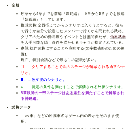
全般
序章から4章までを前編『妖蛇編』、5章から8章までを後編
『妖狐編』としています。
推奨武将:全員揃えてからシナリオに入ろうとすると、彼ら
で行くか自分で設定したメンバーで行くかを問われる武将。
クリアのための難易度やイベントとは無関係だが、
仙界武器
を入手可能な隠し条件を満たせるキャラが指定されている。
参戦:操作武将にすることを意味する(文字数省略のための処
置)。
現在、特別会話などで最もこの記載が多い。
□
……クリアすることで次のステージが解放される通常シナ
リオ。
■
……改変後のシナリオ。
○
……特定の条件を満たすことで解禁される外伝シナリオ。
5章以降の一部ステージは
ある条件
を満たすことで解禁され
る神鏡編。
武将データ
「○○軍」などの所属軍名はゲーム内の表示をそのまま使
用。