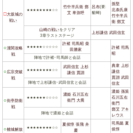
孫堅
竹中半兵衛
鄧
呂布
(要:
北条氏康
★★★★★★★★☆☆
艾
卑弥呼
貂蝉)
□
大坂城の
竹中半兵
戦い
衛
鄧艾
山崎の戦い
をクリア
上杉謙信
武田信玄
3章ラストステージ
許褚
司馬昭
柴
○
★★★★★☆☆☆☆☆
許褚
司馬
潼関攻略
田勝家
昭
戦
陣地で許褚･司馬師と会話
典韋
上杉
武田信玄
上杉
★★★★★★★★☆☆
○
謙信
広宗突破
謙信
賈詡
賈詡
武田
戦
陣地で上杉謙信･武田信玄と会話
信玄
濃姫
孫策
濃姫
石川五右
石川五右
★★★★★★☆☆☆☆
○
衛門
大喬
街亭防衛
衛門
戦
鄧艾
アキ
陣地で濃姫と会話
レウス
司馬懿
夏
夏侯惇
張飛
弁
★★★★★★★★☆☆
○
侯惇
雒城解放
慶