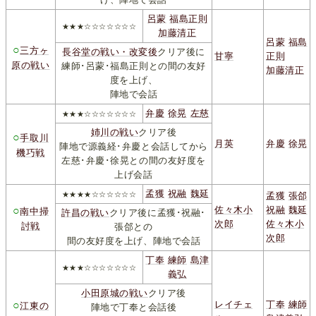
呂蒙
福島正則
★★★☆☆☆☆☆☆☆
加藤清正
呂蒙
福島
○
三方ヶ
長谷堂の戦い・改変後
クリア後に
甘寧
正則
原の戦い
練師･呂蒙･福島正則との間の友好
加藤清正
度を上げ、
陣地で会話
弁慶
徐晃
左慈
★★★☆☆☆☆☆☆☆
姉川の戦い
クリア後
○
手取川
月英
弁慶
徐晃
陣地で源義経･弁慶と会話してから
機巧戦
左慈･弁慶･徐晃との間の友好度を
上げ会話
孟獲
祝融
魏延
★★★★☆☆☆☆☆☆
孟獲
張郃
○
佐々木小
祝融
魏延
南中掃
許昌の戦い
クリア後に孟獲･祝融･
次郎
佐々木小
討戦
張郃との
次郎
間の友好度を上げ、陣地で会話
丁奉
練師
島津
★★★☆☆☆☆☆☆☆
義弘
小田原城の戦い
クリア後
○
レイチェ
丁奉
練師
江東の
陣地で丁奉と会話後