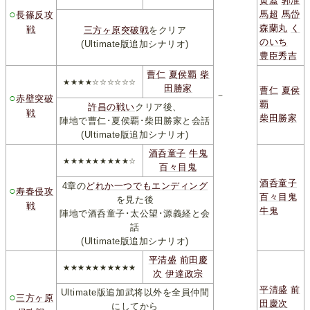
黄蓋
郭淮
○
馬超
馬岱
長篠反攻
森蘭丸
く
戦
三方ヶ原突破戦
をクリア
のいち
(Ultimate版追加シナリオ)
豊臣秀吉
曹仁
夏侯覇
柴
★★★★☆☆☆☆☆☆
田勝家
曹仁
夏侯
－
○
赤壁突破
覇
許昌の戦い
クリア後、
戦
柴田勝家
陣地で曹仁･夏侯覇･柴田勝家と会話
(Ultimate版追加シナリオ)
酒呑童子
牛鬼
★★★★★★★★★☆
百々目鬼
酒呑童子
4章の
どれか
一つでも
エンディング
○
寿春侵攻
百々目鬼
を見た後
戦
牛鬼
陣地で酒呑童子･太公望･源義経と会
話
(Ultimate版追加シナリオ)
平清盛
前田慶
★★★★★★★★★★
次
伊達政宗
平清盛
前
Ultimate版追加武将以外を全員仲間
○
三方ヶ原
田慶次
にしてから