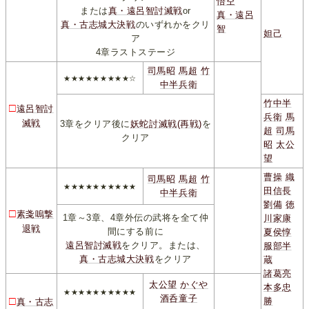
悟空
または
真・遠呂智討滅戦
or
真・遠呂
真・古志城大決戦
のいずれかをクリ
智
妲己
ア
4章ラストステージ
司馬昭
馬超
竹
★★★★★★★★★☆
中半兵衛
竹中半
□
遠呂智討
兵衛
馬
滅戦
3章をクリア後に
妖蛇討滅戦(再戦)
を
超
司馬
クリア
昭
太公
望
曹操
織
司馬昭
馬超
竹
★★★★★★★★★★
田信長
中半兵衛
劉備
徳
□
素戔嗚撃
1章～3章、4章外伝の武将を全て仲
川家康
退戦
間にする前に
夏侯惇
遠呂智討滅戦
をクリア。または、
服部半
真・古志城大決戦
をクリア
蔵
諸葛亮
太公望
かぐや
本多忠
★★★★★★★★★★
酒呑童子
□
勝
真・古志