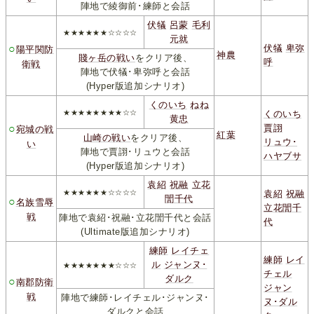
陣地で綾御前･練師と会話
伏犠
呂蒙
毛利
★★★★★★☆☆☆☆
元就
○
伏犠
卑弥
陽平関防
神農
賤ヶ岳の戦い
をクリア後、
呼
衛戦
陣地で伏犠･卑弥呼と会話
(Hyper版追加シナリオ)
くのいち
ねね
★★★★★★★★☆☆
くのいち
黄忠
○
賈詡
宛城の戦
紅葉
山崎の戦い
をクリア後、
リュウ･
い
陣地で賈詡･リュウと会話
ハヤブサ
(Hyper版追加シナリオ)
袁紹
祝融
立花
★★★★★★☆☆☆☆
袁紹
祝融
誾千代
○
名族雪辱
立花誾千
戦
陣地で袁紹･祝融･立花誾千代と会話
代
(Ultimate版追加シナリオ)
練師
レイチェ
練師
レイ
ル
ジャンヌ･
★★★★★★★☆☆☆
チェル
ダルク
○
南郡防衛
ジャン
戦
陣地で練師･レイチェル･ジャンヌ･
ヌ･ダル
ダルクと会話