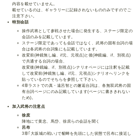
内容を載せていません。
載せているのは、ギャラリーに記録されないもののみですのでご
注意下さい。
特別会話
操作武将として参戦させた場合に発生する、ステージ限定の
会話のみを記載しています。
ステージ限定であっても会話ではなく、武将の固有台詞の場
合は各武将の台詞集にも記載しています。
改変前(神鏡無し編、if元、元視点)と後(神鏡編、if、別視点)
で共通する台詞の場合、
改変後(神鏡編、if、別視点)シナリオページには注釈を記載
して改変前(神鏡無し編、if元、元視点)シナリオへリンクを
貼っているのでそちらを参照して下さい。
4章ラストでの真・遠呂智との邂逅台詞は、各無双武将の固
有台詞ページにのみ記載しています(ページに書ききれない
ため)。
加入武将の注意点
徐庶
陣地にて黄忠、馬岱、徐庶らの会話を聞く
呂布
3章｢大坂城の戦い｣で貂蝉を先頭にした状態で呂布に接近し