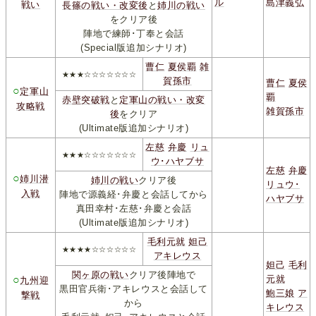
ル
島津義弘
戦い
長篠の戦い・改変後
と
姉川の戦い
をクリア後
陣地で練師･丁奉と会話
(Special版追加シナリオ)
曹仁
夏侯覇
雑
★★★☆☆☆☆☆☆☆
賀孫市
曹仁
夏侯
○
定軍山
覇
赤壁突破戦
と
定軍山の戦い・改変
攻略戦
雑賀孫市
後
をクリア
(Ultimate版追加シナリオ)
左慈
弁慶
リュ
★★★☆☆☆☆☆☆☆
ウ･ハヤブサ
左慈
弁慶
○
姉川潜
姉川の戦い
クリア後
リュウ･
入戦
陣地で源義経･弁慶と会話してから
ハヤブサ
真田幸村･左慈･弁慶と会話
(Ultimate版追加シナリオ)
毛利元就
妲己
★★★★☆☆☆☆☆☆
アキレウス
妲己
毛利
関ヶ原の戦い
クリア後陣地で
○
元就
九州迎
黒田官兵衛･アキレウスと会話して
鮑三娘
ア
撃戦
から
キレウス