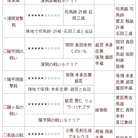
改変後
潼関攻略戦
をクリア
司馬懿
司
司馬師
許褚
石
馬師
★★★★★☆☆☆☆☆
○
田三成
潼関迎撃
曹丕
甄姫
戦
許褚
陣地で司馬師･許褚･石田三成と会話
石田三成
関羽
真田
関羽
真田幸村
趙雲
本多
幸村
★★★★★☆☆☆☆☆
□
くのいち
忠勝
陽平関の
馬超
前田
張飛
服部
戦い
利家
半蔵
潼関の戦い
をクリア
孫権
張飛
本多忠勝
張飛
本多
○
★★★★★☆☆☆☆☆
陽平関迎
趙雲
忠勝
趙雲
撃戦
服部半蔵
陣地で張飛･本多忠勝･趙雲と会話
豊臣秀吉
趙雲
曹仁
リュ
馬超
★★★★★★☆☆☆☆
□
ウ･ハヤブサ
賤ヶ岳の
綾御前
曹仁
真田
戦い
幸村
陽平関の戦い
をクリア
直江兼続
小喬
毛利元就
周瑜
孫策
□
★★★★★☆☆☆☆☆
長坂の戦
アキレウス
大喬
竹中半兵