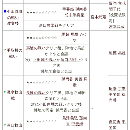
賈詡
立花
甲斐姫
孫尚香
誾千代
■
小田原城
★★★☆☆☆☆☆☆☆
竹中半兵衛
[改変後限
宮本武蔵
の戦い
定]
改変後
洞口救出戦
をクリア
宮本武蔵
馬超
馬岱
かぐ
★★☆☆☆☆☆☆☆☆
や
夷陵の戦い
クリア後、陣地で馬超･
○
手取川の
龐徳
馬超
かぐやと会話
戦い
次に
上田城の戦い
か
洞口の戦い
クリ
ア後
陣地で龐徳と会話
孫尚香
黄蓋
周
★★☆☆☆☆☆☆☆☆
泰
周泰
丁奉
○
洮水救出
長篠の戦い
クリア後、陣地で周泰･
甲斐姫
孫
戦
森蘭丸と会話
尚香
次に
小田原城の戦い
クリア後
－
陣地で周泰･孫尚香と会話
島津義弘
孫尚
★★☆☆☆☆☆☆☆☆
孫尚香
甲
香
甲斐姫
○
洞口救出
斐姫