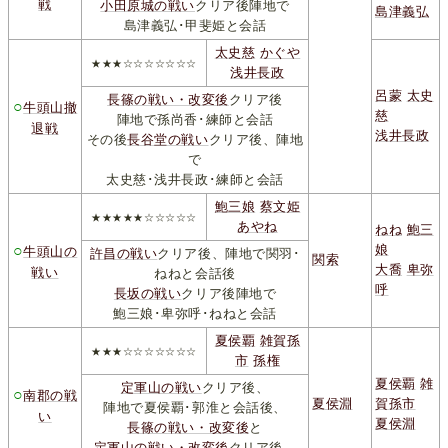
戦
小田原城の戦い
クリア後陣地で
島津義弘
島津義弘･甲斐姫と会話
太史慈
かぐや
★★★☆☆☆☆☆☆☆
浅井長政
呂蒙
太史
長篠の戦い・改変後
クリア後
○
牛頭山撤
慈
陣地で孫尚香･練師と会話
退戦
浅井長政
その後
長谷堂の戦い
クリア後、陣地
で
太史慈･浅井長政･練師と会話
鮑三娘
蔡文姫
★★★★★☆☆☆☆☆
あやね
ねね
鮑三
○
娘
牛頭山の
許昌の戦い
クリア後、陣地で関羽･
関索
大喬
卑弥
戦い
ねねと会話後
呼
長坂の戦い
クリア後陣地で
鮑三娘･卑弥呼･ねねと会話
夏侯覇
雑賀孫
★★★☆☆☆☆☆☆☆
市
孫権
夏侯覇
雑
定軍山の戦い
クリア後、
○
南郡の戦
夏侯淵
賀孫市
陣地で夏侯覇･郭淮と会話後、
い
夏侯淵
長篠の戦い・改変後
と
定軍山の戦い・改変後
クリア後、