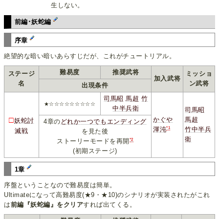
生しない。
前編･妖蛇編
序章
絶望的な暗い暗いあらすじだが、これがチュートリアル。
難易度
推奨武将
ステージ
ミッショ
加入武将
名
ン武将
出現条件
司馬昭
馬超
竹
★☆☆☆☆☆☆☆☆☆
中半兵衛
司馬昭
□
かぐや
馬超
妖蛇討
4章の
どれか
一つでも
エンディング
*1
竹中半兵
渾沌
滅戦
を見た後
衛
*2
ストーリーモードを再開
(初期ステージ)
1章
序盤ということなので難易度は簡単。
Ultimateになって高難易度(★9・★10)のシナリオが実装されたがこれ
は
前編『妖蛇編』をクリア
すれば出てくる。