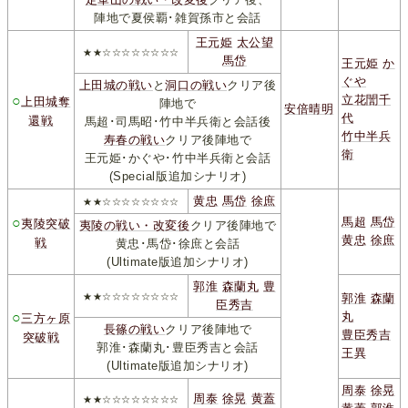
陣地で夏侯覇･雑賀孫市と会話
王元姫
太公望
★★☆☆☆☆☆☆☆☆
馬岱
王元姫
か
ぐや
上田城の戦い
と
洞口の戦い
クリア後
○
立花誾千
上田城奪
陣地で
安倍晴明
代
還戦
馬超･司馬昭･竹中半兵衛と会話後
竹中半兵
寿春の戦い
クリア後陣地で
衛
王元姫･かぐや･竹中半兵衛と会話
(Special版追加シナリオ)
黄忠
馬岱
徐庶
★★☆☆☆☆☆☆☆☆
○
馬超
馬岱
夷陵突破
夷陵の戦い・改変後
クリア後陣地で
黄忠
徐庶
戦
黄忠･馬岱･徐庶と会話
(Ultimate版追加シナリオ)
郭淮
森蘭丸
豊
★★☆☆☆☆☆☆☆☆
郭淮
森蘭
臣秀吉
○
丸
三方ヶ原
長篠の戦い
クリア後陣地で
豊臣秀吉
突破戦
郭淮･森蘭丸･豊臣秀吉と会話
王異
(Ultimate版追加シナリオ)
周泰
徐晃
周泰
徐晃
黄蓋
★★☆☆☆☆☆☆☆☆