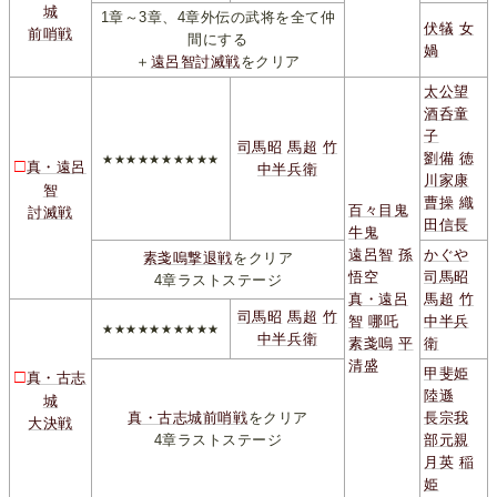
城
1章～3章、4章外伝の武将を全て仲
伏犠
女
前哨戦
間にする
媧
＋
遠呂智討滅戦
をクリア
太公望
酒呑童
子
司馬昭
馬超
竹
劉備
徳
★★★★★★★★★★
□
真・遠呂
中半兵衛
川家康
智
曹操
織
百々目鬼
討滅戦
田信長
牛鬼
遠呂智
孫
かぐや
素戔嗚撃退戦
をクリア
悟空
司馬昭
4章ラストステージ
真・遠呂
馬超
竹
司馬昭
馬超
竹
智
哪吒
中半兵
★★★★★★★★★★
中半兵衛
素戔嗚
平
衛
清盛
甲斐姫
□
真・古志
陸遜
城
真・古志城前哨戦
をクリア
長宗我
大決戦
4章ラストステージ
部元親
月英
稲
姫