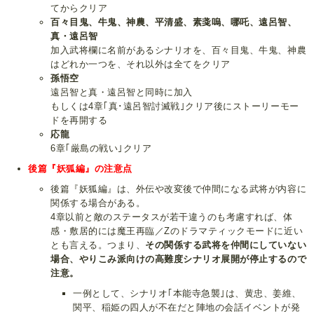
てからクリア
百々目鬼、牛鬼、神農、平清盛、素戔嗚、哪吒、遠呂智、
真・遠呂智
加入武将欄に名前があるシナリオを、百々目鬼、牛鬼、神農
はどれか一つを、それ以外は全てをクリア
孫悟空
遠呂智と真・遠呂智と同時に加入
もしくは4章｢真･遠呂智討滅戦｣クリア後にストーリーモー
ドを再開する
応龍
6章｢厳島の戦い｣クリア
後篇『妖狐編』の注意点
後篇『妖狐編』は、外伝や改変後で仲間になる武将が内容に
関係する場合がある。
4章以前と敵のステータスが若干違うのも考慮すれば、体
感・敷居的には魔王再臨／Zのドラマティックモードに近い
とも言える。つまり、
その関係する武将を仲間にしていない
場合、やりこみ派向けの高難度シナリオ展開が停止するので
注意。
一例として、シナリオ｢本能寺急襲｣は、黄忠、姜維、
関平、稲姫の四人が不在だと陣地の会話イベントが発