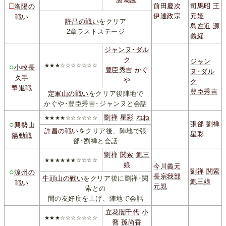
□
前田慶次
司馬昭
王
洛陽の
伊達政宗
元姫
戦い
許昌の戦い
をクリア
島左近
源
2章ラストステージ
義経
ジャンヌ･ダル
ク
ジャン
○
★★★☆☆☆☆☆☆☆
小牧長
豊臣秀吉
かぐ
ヌ･ダル
久手
や
ク
撃退戦
豊臣秀吉
定軍山の戦い
をクリア後陣地で
かぐや･豊臣秀吉･ジャンヌと会話
劉禅
星彩
ねね
★★★★☆☆☆☆☆☆
○
張郃
劉禅
興勢山
許昌の戦い
をクリア後、陣地で張
星彩
陽動戦
郃･劉禅と会話
劉禅
関索
鮑三
★★★★★★☆☆☆☆
娘
今川義元
○
劉禅
関索
涼州の
長宗我部
牛頭山の戦い
をクリア後に劉禅･関
鮑三娘
戦い
元親
索との
間の友好度を上げ、陣地で会話
立花誾千代
小
★★★☆☆☆☆☆☆☆
喬
孫尚香