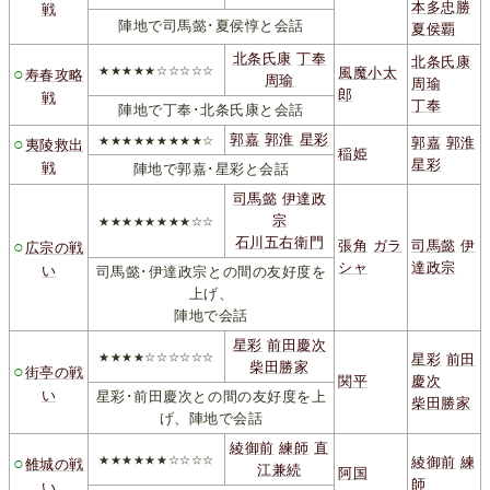
本多忠勝
戦
陣地で司馬懿･夏侯惇と会話
夏侯覇
北条氏康
丁奉
北条氏康
○
★★★★★☆☆☆☆☆
風魔小太
寿春攻略
周瑜
周瑜
郎
戦
丁奉
陣地で丁奉･北条氏康と会話
郭嘉
郭淮
星彩
○
★★★★★★★★★☆
郭嘉
郭淮
夷陵救出
稲姫
星彩
戦
陣地で郭嘉･星彩と会話
司馬懿
伊達政
宗
★★★★★★★★☆☆
石川五右衛門
○
張角
ガラ
司馬懿
伊
広宗の戦
シャ
達政宗
い
司馬懿･伊達政宗との間の友好度を
上げ、
陣地で会話
星彩
前田慶次
★★★★☆☆☆☆☆☆
星彩
前田
柴田勝家
○
街亭の戦
関平
慶次
い
星彩･前田慶次との間の友好度を上
柴田勝家
げ、陣地で会話
綾御前
練師
直
○
★★★★★★☆☆☆☆
綾御前
練
雒城の戦
江兼続
阿国
師
い