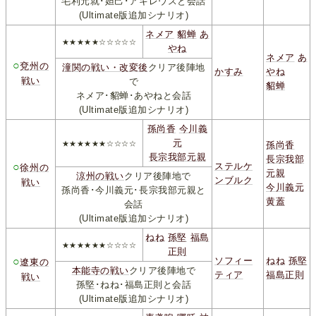
毛利元就･妲己･アキレウスと会話
(Ultimate版追加シナリオ)
ネメア
貂蝉
あ
★★★★★☆☆☆☆☆
やね
ネメア
あ
○
兗州の
潼関の戦い・改変後
クリア後陣地
かすみ
やね
戦い
で
貂蝉
ネメア･貂蝉･あやねと会話
(Ultimate版追加シナリオ)
孫尚香
今川義
元
★★★★★★☆☆☆☆
孫尚香
長宗我部元親
長宗我部
○
ステルケ
徐州の
元親
涼州の戦い
クリア後陣地で
ンブルク
戦い
今川義元
孫尚香･今川義元･長宗我部元親と
黄蓋
会話
(Ultimate版追加シナリオ)
ねね
孫堅
福島
★★★★★★☆☆☆☆
正則
○
ソフィー
ねね
孫堅
遼東の
本能寺の戦い
クリア後陣地で
ティア
福島正則
戦い
孫堅･ねね･福島正則と会話
(Ultimate版追加シナリオ)