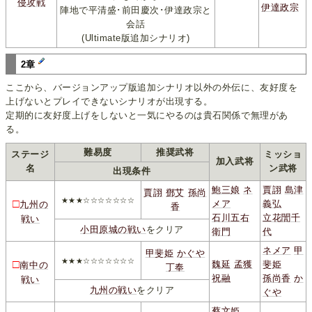
侵攻戦
伊達政宗
陣地で平清盛･前田慶次･伊達政宗と
会話
(Ultimate版追加シナリオ)
2章
ここから、バージョンアップ版追加シナリオ以外の外伝に、友好度を
上げないとプレイできないシナリオが出現する。
定期的に友好度上げをしないと一気にやるのは貴石関係で無理があ
る。
難易度
推奨武将
ステージ
ミッショ
加入武将
名
ン武将
出現条件
鮑三娘
ネ
賈詡
島津
賈詡
鄧艾
孫尚
★★★☆☆☆☆☆☆☆
□
メア
義弘
九州の
香
石川五右
立花誾千
戦い
小田原城の戦い
をクリア
衛門
代
ネメア
甲
甲斐姫
かぐや
★★★☆☆☆☆☆☆☆
□
魏延
孟獲
斐姫
南中の
丁奉
祝融
孫尚香
か
戦い
九州の戦い
をクリア
ぐや
蔡文姫