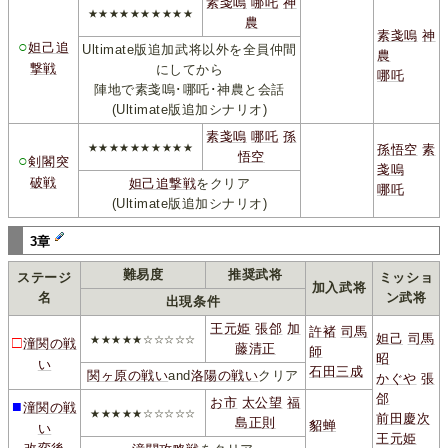
素戔嗚
哪吒
神
★★★★★★★★★★
農
素戔嗚
神
○
妲己追
Ultimate版追加武将以外を全員仲間
農
撃戦
にしてから
哪吒
陣地で素戔嗚･哪吒･神農と会話
(Ultimate版追加シナリオ)
素戔嗚
哪吒
孫
★★★★★★★★★★
孫悟空
素
悟空
○
剣閣突
戔嗚
破戦
妲己追撃戦
をクリア
哪吒
(Ultimate版追加シナリオ)
3章
難易度
推奨武将
ステージ
ミッショ
加入武将
名
ン武将
出現条件
王元姫
張郃
加
許褚
司馬
妲己
司馬
□
★★★★★☆☆☆☆☆
潼関の戦
藤清正
師
昭
い
石田三成
関ヶ原の戦い
and
洛陽の戦い
クリア
かぐや
張
郃
お市
太公望
福
■
潼関の戦
★★★★★☆☆☆☆☆
前田慶次
島正則
貂蝉
い
王元姫