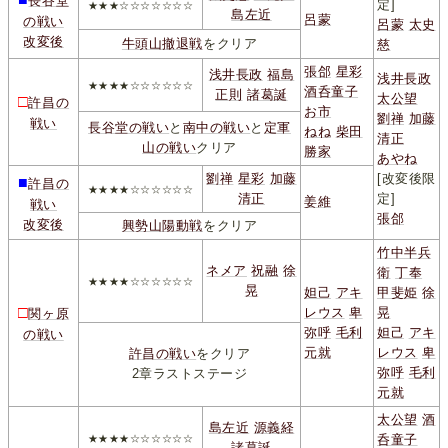
長谷堂
定]
★★★☆☆☆☆☆☆☆
島左近
呂蒙
の戦い
呂蒙
太史
改変後
牛頭山撤退戦
をクリア
慈
張郃
星彩
浅井長政
福島
浅井長政
★★★★☆☆☆☆☆☆
酒呑童子
正則
諸葛誕
太公望
□
許昌の
お市
劉禅
加藤
戦い
長谷堂の戦い
と
南中の戦い
と
定軍
ねね
柴田
清正
山の戦い
クリア
勝家
あやね
劉禅
星彩
加藤
[改変後限
■
許昌の
★★★★☆☆☆☆☆☆
清正
定]
姜維
戦い
張郃
改変後
興勢山陽動戦
をクリア
竹中半兵
ネメア
祝融
徐
衛
丁奉
★★★★☆☆☆☆☆☆
晃
妲己
アキ
甲斐姫
徐
□
レウス
卑
晃
関ヶ原
弥呼
毛利
妲己
アキ
の戦い
元就
レウス
卑
許昌の戦い
をクリア
弥呼
毛利
2章ラストステージ
元就
太公望
酒
島左近
源義経
呑童子
★★★★☆☆☆☆☆☆
諸葛誕