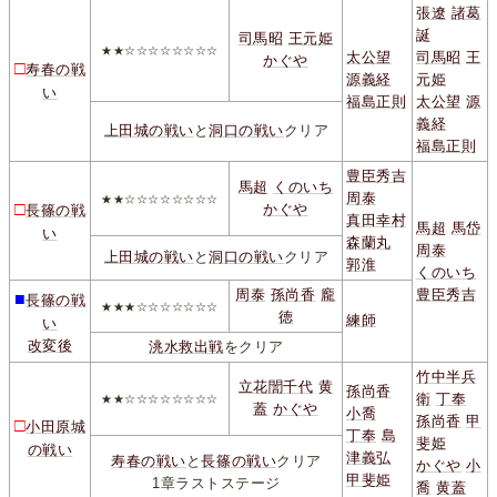
張遼
諸葛
誕
司馬昭
王元姫
★★☆☆☆☆☆☆☆☆
太公望
司馬昭
王
かぐや
□
寿春の戦
源義経
元姫
い
福島正則
太公望
源
義経
上田城の戦い
と
洞口の戦い
クリア
福島正則
豊臣秀吉
馬超
くのいち
周泰
★★☆☆☆☆☆☆☆☆
□
かぐや
長篠の戦
真田幸村
馬超
馬岱
い
森蘭丸
周泰
上田城の戦い
と
洞口の戦い
クリア
郭淮
くのいち
周泰
孫尚香
龐
豊臣秀吉
■
長篠の戦
★★★☆☆☆☆☆☆☆
徳
練師
い
改変後
洮水救出戦
をクリア
竹中半兵
立花誾千代
黄
孫尚香
衛
丁奉
★★☆☆☆☆☆☆☆☆
蓋
かぐや
小喬
孫尚香
甲
□
小田原城
丁奉
島
斐姫
の戦い
津義弘
寿春の戦い
と
長篠の戦い
クリア
かぐや
小
甲斐姫
1章ラストステージ
喬
黄蓋