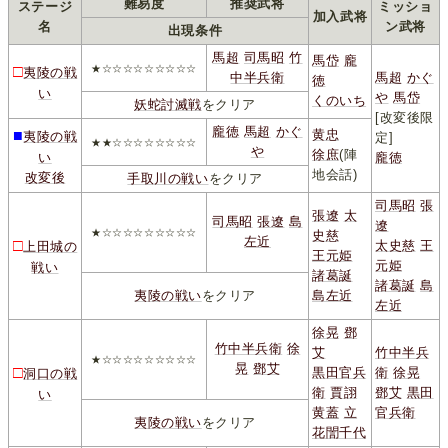
難易度
推奨武将
ステージ
ミッショ
加入武将
名
ン武将
出現条件
馬超
司馬昭
竹
馬岱
龐
□
★☆☆☆☆☆☆☆☆☆
夷陵の戦
中半兵衛
馬超
かぐ
徳
い
や
馬岱
くのいち
妖蛇討滅戦
をクリア
[改変後限
龐徳
馬超
かぐ
■
黄忠
夷陵の戦
定]
★★☆☆☆☆☆☆☆☆
や
徐庶
(陣
い
龐徳
地会話)
改変後
手取川の戦い
をクリア
司馬昭
張
張遼
太
司馬昭
張遼
島
遼
★☆☆☆☆☆☆☆☆☆
史慈
左近
□
太史慈
王
上田城の
王元姫
元姫
戦い
諸葛誕
諸葛誕
島
夷陵の戦い
をクリア
島左近
左近
徐晃
鄧
竹中半兵衛
徐
艾
竹中半兵
★☆☆☆☆☆☆☆☆☆
晃
鄧艾
□
黒田官兵
衛
徐晃
洞口の戦
衛
賈詡
鄧艾
黒田
い
黄蓋
立
官兵衛
夷陵の戦い
をクリア
花誾千代