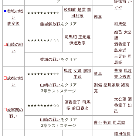
ア
綾御前
か
ぐや
綾御前
趙雲
前
■
樊城の戦
★★★★★★★★★☆
田利家
郭嘉
い
改変後
雒城解放戦
をクリア
司馬懿
妲己
太公
司馬昭
王元姫
望
★★★★★★★☆☆☆
伊達政宗
□
酒呑童子
山崎の戦
島左近
い
王元姫
司
樊城の戦い
をクリア
馬昭
馬超
女媧
服部
曹操
馬超
董卓
★★★★★★★★☆☆
半蔵
豊臣秀吉
□
成都の戦
い
山崎の戦い
をクリア
劉備
徳川家康
諸葛
3章ラストステージ
亮
太公望
酒
酒呑童子
司馬
呑童子
妲
★★★★★★★★☆☆
昭
前田慶次
□
虎牢関の
己
戦い
山崎の戦い
をクリア
曹丕
甄姫
司馬懿
3章ラストステージ
織田信長