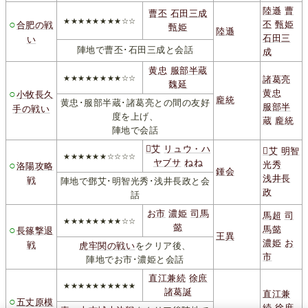
陸遜
曹
曹丕
石田三成
★★★★★★★★☆☆
○
丕
甄姫
合肥の戦
甄姫
陸遜
石田三
い
陣地で曹丕･石田三成と会話
成
黄忠
服部半蔵
★★★★★★★★☆☆
諸葛亮
魏延
○
黄忠
小牧長久
龐統
黄忠･服部半蔵･諸葛亮との間の友好
服部半
手の戦い
度を上げ、
蔵
龐統
陣地で会話
艾
リュウ・ハ
艾
明智
★★★★★★☆☆☆☆
ヤブサ
ねね
○
光秀
洛陽攻略
鍾会
浅井長
戦
陣地で鄧艾･明智光秀･浅井長政と会
政
話
お市
濃姫
司馬
馬超
司
★★★★★★★★☆☆
懿
○
馬懿
長篠撃退
王異
濃姫
お
戦
虎牢関の戦い
をクリア後、
市
陣地でお市･濃姫と会話
直江兼続
徐庶
★★★★★★★★★★
諸葛誕
直江兼
○
五丈原模
続
徐庶