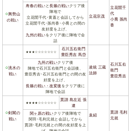
寿春の戦い
と
長篠の戦い
クリア後
立花誾千
陣地で
○
代
興勢山
立花宗茂
立花誾千代･黄蓋と会話してから
小喬
孫尚
の戦い
立花誾千代･孫尚香･小喬との間の
香
友好度を上げ、
九州の戦い
をクリア後に陣地で会
話
石川五右衛門
★★★☆☆☆☆☆☆☆
豊臣秀吉
馬岱
九州の戦い
クリア後
石川五右
○
凌統
三蔵
洮水の
陣地で石川五右衛門と会話後、
衛門
法師
戦い
豊臣秀吉･石川五右衛門との間の友
豊臣秀吉
好度を上げ、
長篠の戦い・改変後
をクリア後に
陣地で会話
賈詡
島左近
張
★★★★☆☆☆☆☆☆
遼
○
賈詡
毛利
剣閣の
関ヶ原の戦い
クリア後陣地で
袁紹
元就
戦い
関羽･毛利元就と会話してから
賈詡･毛利元就との間の友好度を上
げ、陣地で会話