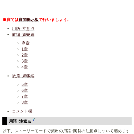
※質問は
質問掲示板
で行いましょう。
用語･注意点
前編･妖蛇編
序章
1章
2章
3章
4章
後篇･妖狐編
5章
6章
7章
8章
コメント欄
用語･注意点
以下、ストーリーモードで頻出の用語･閲覧の注意点について纏めます