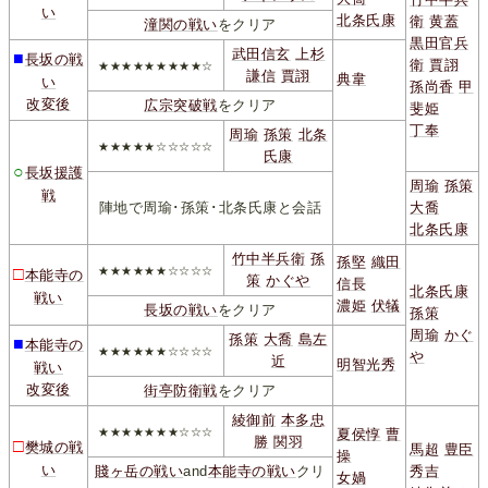
い
北条氏康
衛
黄蓋
潼関の戦い
をクリア
黒田官兵
武田信玄
上杉
■
長坂の戦
衛
賈詡
★★★★★★★★★☆
謙信
賈詡
典韋
い
孫尚香
甲
改変後
広宗突破戦
をクリア
斐姫
丁奉
周瑜
孫策
北条
★★★★★☆☆☆☆☆
氏康
○
長坂援護
周瑜
孫策
戦
陣地で周瑜･孫策･北条氏康と会話
大喬
北条氏康
竹中半兵衛
孫
孫堅
織田
□
★★★★★★☆☆☆☆
本能寺の
策
かぐや
信長
北条氏康
戦い
濃姫
伏犠
長坂の戦い
をクリア
孫策
周瑜
かぐ
孫策
大喬
島左
■
本能寺の
★★★★★★☆☆☆☆
や
近
明智光秀
戦い
改変後
街亭防衛戦
をクリア
綾御前
本多忠
★★★★★★★☆☆☆
夏侯惇
曹
勝
関羽
□
樊城の戦
馬超
豊臣
操
い
賤ヶ岳の戦い
and
本能寺の戦い
クリ
秀吉
女媧