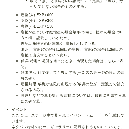
取得品は、使用武将の武器属性に「菟集」「奪取」が
付いていない場合のものとする。
巻物(大):EXP+600
巻物(中):EXP+300
巻物(小):EXP+150
増援or援軍(1,2):敵増援の場合敵軍の欄に、援軍の場合は味
方の欄に記載しているため、
表記は敵味方の区別無く｢増援｣としている。
また、増援1の場合は1回目の増援、増援2の場合は2回目の
増援で出現するという意味。
伏兵:特定の場所を通ったときに出現した場合はこちらの表
記。
無限復活:何度倒しても復活する(一部のステージの特定の武
将のみ)。
増援無限:敵兵が無限に出現する(敵兵の数が一定数まで補充
されるのみ)。
寝返りなどで軍を変える武将については、最初に所属する軍
にのみ記載。
イベント
ここには、ステージ中で見られるイベント・ムービーを記載して
います。
ネタバレ考慮のため、ギャラリーに記録されるものについては、