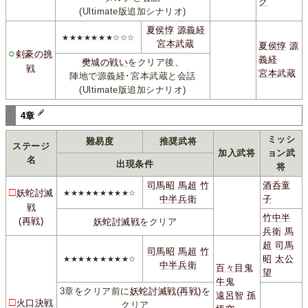
ク
(Ultimate版追加シナリオ)
夏侯惇
源義経
★★★★★★★☆☆☆
宮本武蔵
夏侯惇
源
○
剣豪の挑
義経
樊城の戦い
をクリア後、
戦
宮本武蔵
陣地で源義経･宮本武蔵と会話
(Ultimate版追加シナリオ)
4章
ミッシ
難易度
推奨武将
ステージ
加入武将
ョン武
名
出現条件
将
司馬昭
馬超
竹
酒呑童
□
妖蛇討滅
★★★★★★★★★☆
中半兵衛
子
戦
竹中半
(再戦)
妖蛇討滅戦
をクリア
兵衛
馬
超
司馬
司馬昭
馬超
竹
昭
太公
★★★★★★★★★☆
中半兵衛
百々目鬼
望
牛鬼
3章をクリア前に
妖蛇討滅戦(再戦)
を
遠呂智
孫
□
火口決戦
クリア