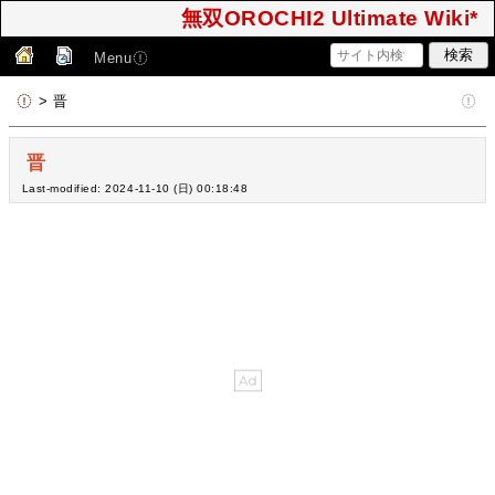
無双OROCHI2 Ultimate Wiki*
Menu
> 晋
晋
Last-modified: 2024-11-10 (日) 00:18:48