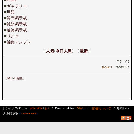
■
BGM
■
ギャラリー
■
用語
■
質問掲示板
■
雑談掲示板
■
連絡掲示板
■
リンク
■
編集テンプレ
〔
人気
/
今日人気
〕〔
最新
〕
T.
?
Y.
?
NOW.
?
TOTAL.
?
〔
MENU編集
〕
レンタルWIKI by
WIKIWIKI.jp*
/ Designed by
Olivia
/
広告について
/ 無料レン
タル掲示板
zawazawa