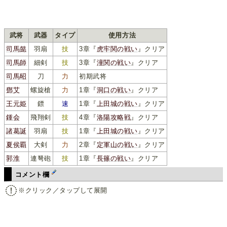
武将
武器
タイプ
使用方法
司馬懿
羽扇
技
3章『
虎牢関の戦い
』クリア
司馬師
細剣
技
3章『
潼関の戦い
』クリア
司馬昭
刀
力
初期武将
鄧艾
螺旋槍
力
1章『
洞口の戦い
』クリア
王元姫
鏢
速
1章『
上田城の戦い
』クリア
鍾会
飛翔剣
技
4章『
洛陽攻略戦
』クリア
諸葛誕
羽扇
技
1章『
上田城の戦い
』クリア
夏侯覇
大剣
力
2章『
定軍山の戦い
』クリア
郭淮
連弩砲
技
1章『
長篠の戦い
』クリア
コメント欄
※クリック／タップして展開