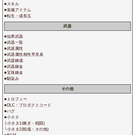
■
スキル
■
装備アイテム
■
転生・成長玉
武器
■
仙界武器
■
武器一覧
■
武器属性
■
武器属性相性早見表
■
武器錬成
■
武器錬金
■
宝珠錬金
■
馴染み
その他
■
トロフィー
■
DLC・プロダクトコード
■
バグ
■小ネタ
├
小ネタ1(稼ぎ・戦闘)
└
小ネタ2(戦場・その他)