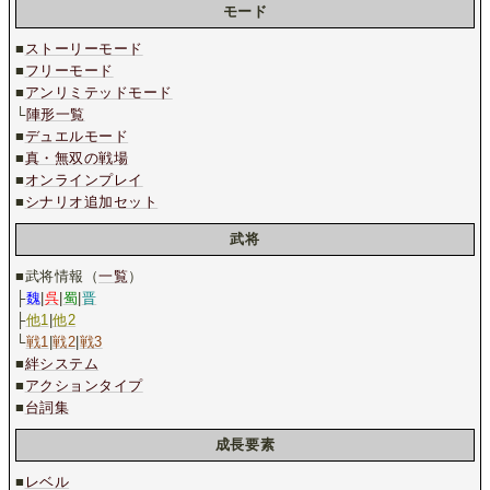
モード
■
ストーリーモード
■
フリーモード
■
アンリミテッドモード
└
陣形一覧
■
デュエルモード
■
真・無双の戦場
■
オンラインプレイ
■
シナリオ追加セット
武将
■武将情報（
一覧
）
├
魏
|
呉
|
蜀
|
晋
├
他1
|
他2
└
戦1
|
戦2
|
戦3
■
絆システム
■
アクションタイプ
■
台詞集
成長要素
■
レベル