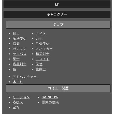
ぽ
キャラクター
ジョブ
剣士
ナイト
魔法使い
力士
忍者
弓矢使い
ガンマン
スネイカー
テレパス
精霊術士
星士
ドロイド
暗黒剣士
天使
猫
魔剣士
アドベンチャー
木こり
コミュ・閲歴
リージョン
RAINBOW
応援人
霊体の冒険
宝箱