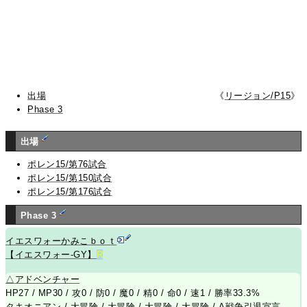
出場
《
リージョン/P15
》
Phase 3
出場
ポレン15/第76試合
ポレン15/第150試合
ポレン15/第176試合
Phase 3
イエスワォーかみこｂｏｔ
【イエスワォー-GY】
R
△
アドベンチャー
HP27 / MP30 / 攻0 / 防0 / 魔0 / 精0 / 命0 / 速1 / 勝率33.3%
タキオニアン
/
大冒険
/
大冒険
/
大冒険
/
大冒険
/
A戦争引退宣言