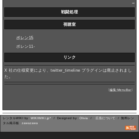
_
戦闘処理
視聴室
ポレン15
ポレン11-
リンク
X 社の仕様変更により、twitter_timeline プラグインは廃止されまし
た。
〔
編集:MenuBar
〕
レンタルWIKI by
WIKIWIKI.jp*
/ Designed by
Olivia
/
広告について
/ 無料レン
タル掲示板
zawazawa