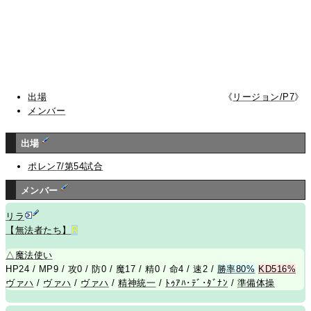
出場
《
リージョン/P7
》
メンバー
出場
ポレン7/第54試合
メンバー
リラ
【無法者たち】
R
△
魔法使い
HP24 / MP9 / 攻0 / 防0 / 魔17 / 精0 / 命4 / 速2 /
勝率80%
KD516%
ヴァハ
/
ヴァハ
/
ヴァハ
/
精神統一
/
ﾄｩｱﾊ･ﾃﾞ･ﾀﾞﾅﾝ
/
準備体操