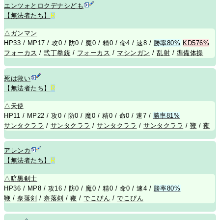
エンツォとロクデナシども
【無法者たち】
R
△
ガンマン
HP33 / MP17 / 攻0 / 防0 / 魔0 / 精0 / 命4 / 速8 /
勝率80%
KD576%
フォーカス
/
弐丁拳銃
/
フォーカス
/
マシンガン
/
乱射
/
準備体操
死は救い
【無法者たち】
R
△
天使
HP11 / MP22 / 攻0 / 防0 / 魔0 / 精0 / 命0 / 速7 /
勝率81%
サンタクララ
/
サンタクララ
/
サンタクララ
/
サンタクララ
/
鞭
/
鞭
アレンカ
【無法者たち】
R
△
暗黒剣士
HP36 / MP8 / 攻16 / 防0 / 魔0 / 精0 / 命0 / 速4 /
勝率80%
鞭
/
奈落剣
/
奈落剣
/
鞭
/
でこぴん
/
でこぴん