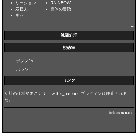
リージョン
RAINBOW
応援人
霊体の冒険
宝箱
_
戦闘処理
視聴室
ポレン15
ポレン11-
リンク
X 社の仕様変更により、twitter_timeline プラグインは廃止されまし
た。
〔
編集:MenuBar
〕