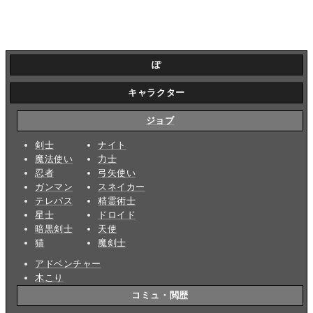
ぽ
キャラクター
ジョブ
剣士
ナイト
魔法使い
力士
忍者
弓矢使い
ガンマン
スネイカー
テレパス
精霊術士
星士
ドロイド
暗黒剣士
天使
猫
魔剣士
アドベンチャー
木こり
コミュ・閲歴