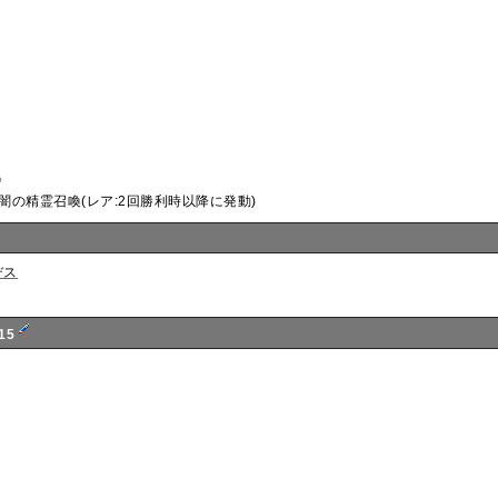
》
ﾝ目闇の精霊召喚(レア:2回勝利時以降に発動)
デス
15