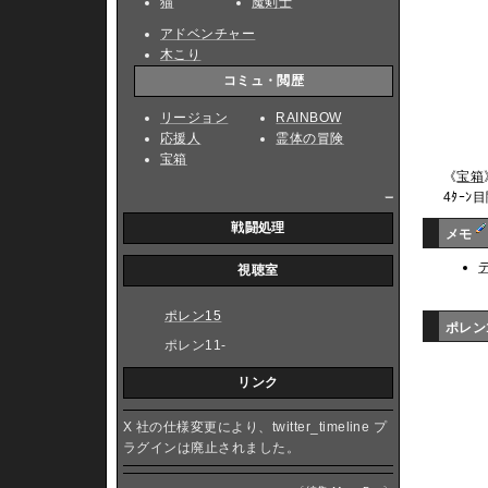
猫
魔剣士
アドベンチャー
木こり
コミュ・閲歴
リージョン
RAINBOW
応援人
霊体の冒険
宝箱
《
宝箱
_
4ﾀｰ
戦闘処理
メモ
視聴室
ポレン15
ポレン
ポレン11-
リンク
X 社の仕様変更により、twitter_timeline プ
ラグインは廃止されました。