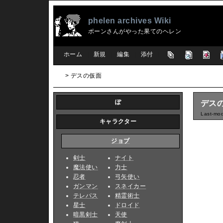
phelen archives Wiki
ポーンさんがやった果てのヘレン
[
ホーム
|
新規
|
編集
|
添付
]
> デスの仮面
ぽ
デス
Last-mod
キャラクター
ジョブ
剣士
ナイト
魔法使い
力士
忍者
弓矢使い
ガンマン
スネイカー
テレパス
精霊術士
星士
ドロイド
暗黒剣士
天使