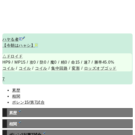
ハヤる者
【今朝はハャシ】
R
△
ドロイド
HP9 / MP15 / 攻0 / 防0 / 魔0 / 精0 / 命15 / 速7 / 勝率45.0%
コイル
/
コイル
/
コイル
/
集中回路
/
変形
/
ロッズオブゴッド
7
累歴
相関
ポレン15/第7試合
累歴
相関
ポレン15/第7試合