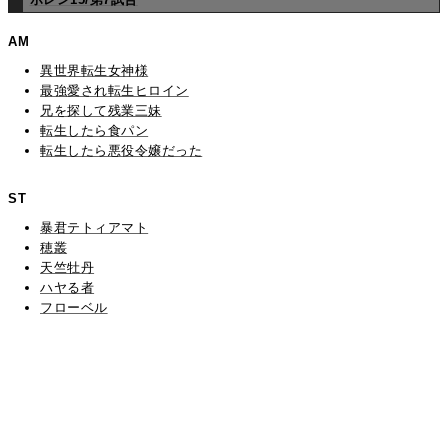
AM
異世界転生女神様
最強愛され転生ヒロイン
兄を探して残業三妹
転生したら食パン
転生したら悪役令嬢だった
ST
暴君テトィアマト
穂叢
天竺牡丹
ハヤる者
フローベル