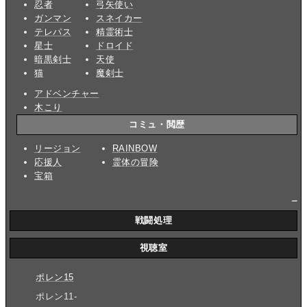
忍者
弓矢使い
ガンマン
スネイカー
テレパス
精霊術士
星士
ドロイド
暗黒剣士
天使
猫
魔剣士
アドベンチャー
木こり
コミュ・閲歴
リージョン
RAINBOW
応援人
霊体の冒険
宝箱
_
戦闘処理
視聴室
ポレン15
ポレン11-