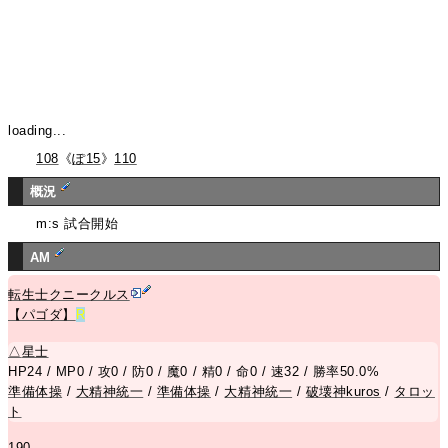
loading...
108
《
ぽ15
》
110
概況
m:s 試合開始
AM
転生士クニークルス
【パゴダ】
R
△
星士
HP24 / MP0 / 攻0 / 防0 / 魔0 / 精0 / 命0 / 速32 / 勝率50.0%
準備体操
/
大精神統一
/
準備体操
/
大精神統一
/
破壊神kuros
/
タロッ
ト
190