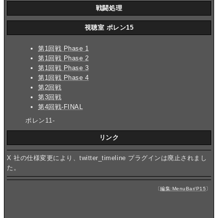
戦闘処理
視聴室 ポレン15
第1回戦 Phase 1
第1回戦 Phase 2
第1回戦 Phase 3
第1回戦 Phase 4
第2回戦
第3回戦
第4回戦-FINAL
ポレン11-
リンク
X 社の仕様変更により、twitter_timeline プラグインは廃止されまし
た。
〔
編集:MenuBar/P15
〕