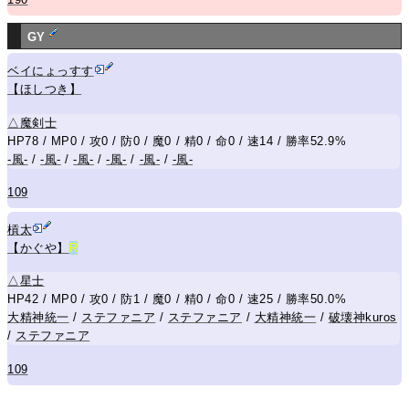
GY
ベイにょっすす
【ほしつき】
△
魔剣士
HP78 / MP0 / 攻0 / 防0 / 魔0 / 精0 / 命0 / 速14 / 勝率52.9%
-風-
/
-風-
/
-風-
/
-風-
/
-風-
/
-風-
109
槓太
【かぐや】
R
△
星士
HP42 / MP0 / 攻0 / 防1 / 魔0 / 精0 / 命0 / 速25 / 勝率50.0%
大精神統一
/
ステファニア
/
ステファニア
/
大精神統一
/
破壊神kuros
/
ステファニア
109