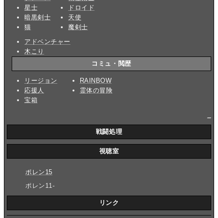
星士
ドロイド
暗黒剣士
天使
猫
魔剣士
アドベンチャー
木こり
コミュ・閲歴
リージョン
RAINBOW
応援人
霊体の冒険
宝箱
_
戦闘処理
視聴室
ポレン15
ポレン11-
リンク