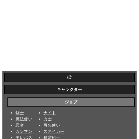
ぽ
キャラクター
ジョブ
剣士
ナイト
魔法使い
力士
忍者
弓矢使い
ガンマン
スネイカー
テレパス
精霊術士