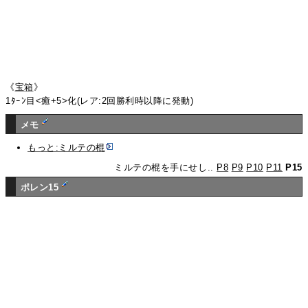
《
宝箱
》
1ﾀｰﾝ目<癒+5>化(レア:2回勝利時以降に発動)
メモ
もっと:ミルテの棍
ミルテの棍を手にせし..
P8
P9
P10
P11
P15
ポレン15