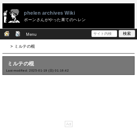
phelen archives Wiki
ポーンさんがやった果てのヘレン
Menu
> ミルテの棍
ミルテの棍
Last-modified: 2025-01-19 (日) 01:16:42