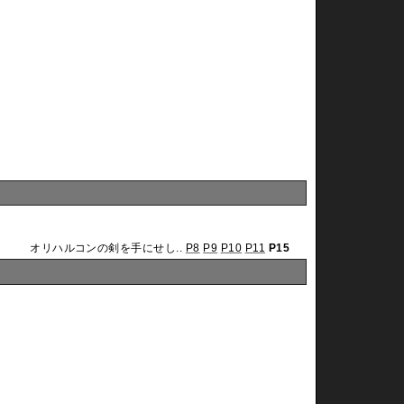
オリハルコンの剣を手にせし..
P8
P9
P10
P11
P15