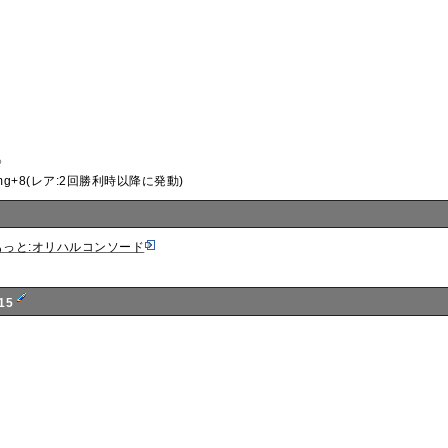
》
mg+8(レア:2回勝利時以降に発動)
もっと:オリハルコンソード
15