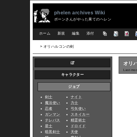
phelen archives Wiki
ポーンさんがやった果てのヘレン
[
ホーム
|
新規
|
編集
|
添付
]
> オリハルコンの剣
ぽ
オリ
Last-mod
キャラクター
ジョブ
剣士
ナイト
魔法使い
力士
忍者
弓矢使い
ガンマン
スネイカー
テレパス
精霊術士
星士
ドロイド
暗黒剣士
天使