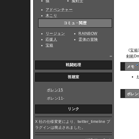
猫
魔剣士
アドベンチャー
木こり
コミュ・閲歴
リージョン
RAINBOW
応援人
霊体の冒険
宝箱
《
宝箱
_
剣術
D
戦闘処理
メモ
視聴室
ポレン15
ポレン
ポレン11-
リンク
X 社の仕様変更により、twitter_timeline プ
ラグインは廃止されました。