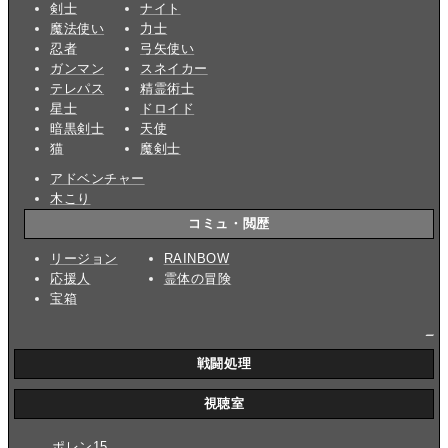
剣士
ナイト
魔法使い
力士
忍者
弓矢使い
ガンマン
スネイカー
テレパス
精霊術士
星士
ドロイド
暗黒剣士
天使
猫
魔剣士
アドベンチャー
木こり
コミュ・閲歴
リージョン
RAINBOW
応援人
霊体の冒険
宝箱
_
戦闘処理
視聴室
ポレン15