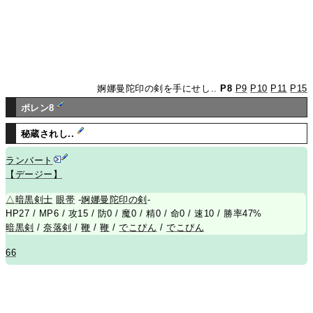
婀娜曼陀印の剣を手にせし..
P8
P9
P10
P11
P15
ポレン8
秘蔵されし..
ランバート
【デージー】
△
暗黒剣士
眼帯
-
婀娜曼陀印の剣
-
HP27 / MP6 / 攻15 / 防0 / 魔0 / 精0 / 命0 / 速10 / 勝率47%
暗黒剣
/
奈落剣
/
鞭
/
鞭
/
でこぴん
/
でこぴん
66