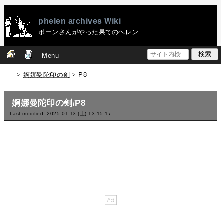
phelen archives Wiki
ポーンさんがやった果てのヘレン
Menu
>
婀娜曼陀印の剣
> P8
婀娜曼陀印の剣/P8
Last-modified: 2025-01-18 (土) 13:15:17