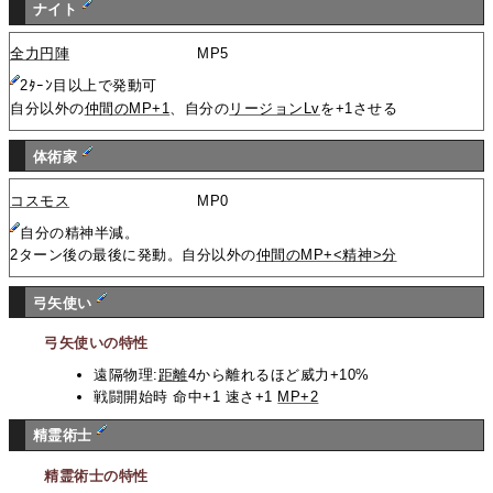
ナイト
全力円陣
MP5
2ﾀｰﾝ目以上で発動可
自分以外の
仲間のMP+1
、自分の
リージョンLv
を+1させる
体術家
コスモス
MP0
自分の精神半減。
2ターン後の最後に発動。自分以外の
仲間のMP+<精神>分
弓矢使い
弓矢使いの特性
遠隔物理:
距離
4から離れるほど威力+10%
戦闘開始時 命中+1 速さ+1
MP+2
精霊術士
精霊術士の特性