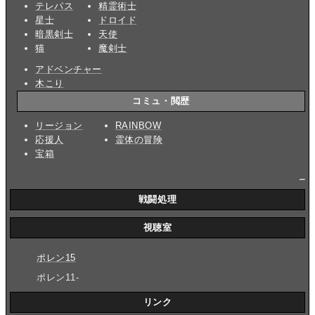
テレパス
精霊術士
星士
ドロイド
暗黒剣士
天使
猫
魔剣士
アドベンチャー
木こり
コミュ・閲歴
リージョン
RAINBOW
応援人
霊体の冒険
宝箱
_
戦闘処理
視聴室
ポレン15
ポレン11-
リンク