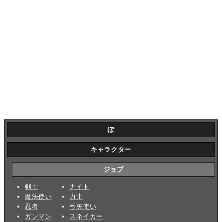
ぽ
キャラクター
ジョブ
剣士
ナイト
魔法使い
力士
忍者
弓矢使い
ガンマン
スネイカー