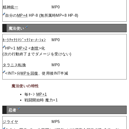
精神統一
MP0
自分の
MP+4
HP-8 (無所属時MP+8 HP-8)
魔法使い
ｶｰﾗﾁｬｸﾗﾏｼﾞｯｸﾌｫｰﾒｰｼｮﾝ
MP0
HP=1
MP+2
<
創世
>化
(次の行動終了までダメージを受けない)
タラニス転換
MP0
<INT>分
MPを回復
、使用後INT半減
魔法使いの特性
毎ﾀｰﾝ
MP+1
戦闘開始時 魔力+1
忍者
ジライヤ
MP5