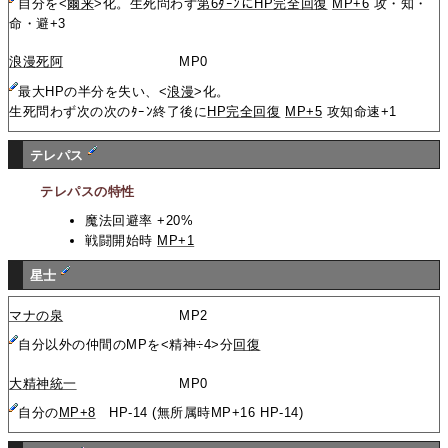
自分を<
爾来
>化。生死問わず
第6ﾀｰﾝにHP完全回復
MP+6
攻・知・
命・避+3
浪漫死阿
MP0
最大HPの半分を失い、<
浪漫
>化。
生死問わず次の次のﾀｰﾝ終了後に
HP完全回復
MP+5
攻知命速+1
テレパス
テレパスの特性
魔法回避率 +20%
戦闘開始時
MP+1
星士
マナの泉
MP2
自分以外の仲間のMPを<精神÷4>分
回復
大精神統一
MP0
自分の
MP+8
HP-14 (無所属時MP+16 HP-14)