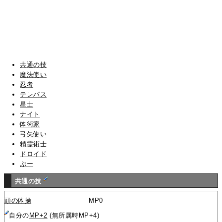
共通の技
魔法使い
忍者
テレパス
星士
ナイト
体術家
弓矢使い
精霊術士
ドロイド
ぷー
共通の技
頭の体操
MP0
自分の
MP+2
(無所属時MP+4)