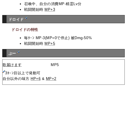
召喚中、自分の消費MP-精霊Lv分
戦闘開始時
MP+3
ドロイド
ドロイドの特性
毎ﾀｰﾝ MP-3(MP=0で停止) 被Dmg-50%
戦闘開始時
MP+5
ぷー
歌届けます
MP5
3ﾀｰﾝ目以上で発動可
自分以外の味方
HP+6
&
MP+2