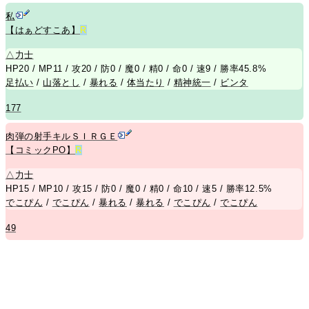
私
【はぁどすこあ】
R
△
力士
HP20 / MP11 / 攻20 / 防0 / 魔0 / 精0 / 命0 / 速9 / 勝率45.8%
足払い
/
山落とし
/
暴れる
/
体当たり
/
精神統一
/
ビンタ
177
肉弾の射手キルＳＩＲＧＥ
【コミックPO】
R
△
力士
HP15 / MP10 / 攻15 / 防0 / 魔0 / 精0 / 命10 / 速5 / 勝率12.5%
でこぴん
/
でこぴん
/
暴れる
/
暴れる
/
でこぴん
/
でこぴん
49