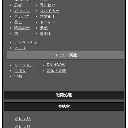
忍者
弓矢使い
ガンマン
スネイカー
テレパス
精霊術士
星士
ドロイド
暗黒剣士
天使
猫
魔剣士
アドベンチャー
木こり
コミュ・閲歴
リージョン
RAINBOW
応援人
霊体の冒険
宝箱
_
戦闘処理
視聴室
ポレン15
ポレン11-