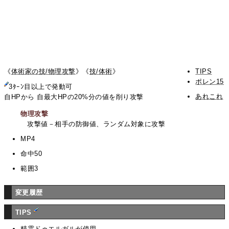
《
体術家の技/物理攻撃
》《
技/体術
》
TIPS
ポレン15
3ﾀｰﾝ目以上で発動可
あれこれ
自HPから 自最大HPの20%分の値を削り攻撃
物理攻撃
攻撃値－相手の防御値、ランダム対象に攻撃
MP4
命中50
範囲3
変更履歴
TIPS
精霊
ドゥエルガル
が使用