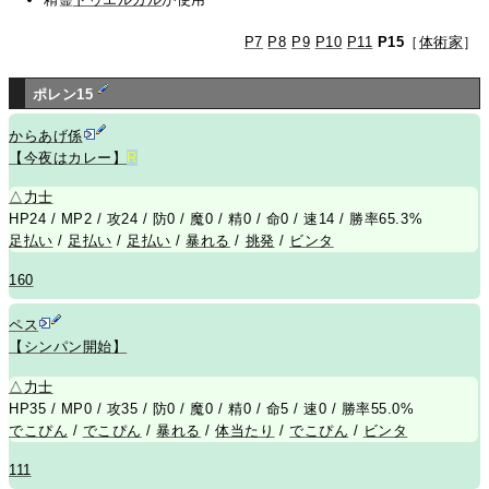
P7
P8
P9
P10
P11
P15
［
体術家
］
ポレン15
からあげ係
【今夜はカレー】
R
△
力士
HP24 / MP2 / 攻24 / 防0 / 魔0 / 精0 / 命0 / 速14 / 勝率65.3%
足払い
/
足払い
/
足払い
/
暴れる
/
挑発
/
ビンタ
160
ペス
【シンパン開始】
△
力士
HP35 / MP0 / 攻35 / 防0 / 魔0 / 精0 / 命5 / 速0 / 勝率55.0%
でこぴん
/
でこぴん
/
暴れる
/
体当たり
/
でこぴん
/
ビンタ
111