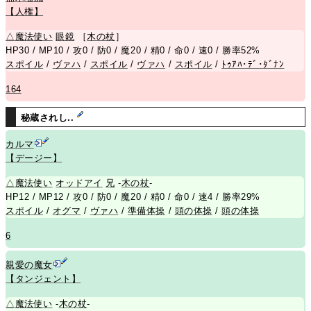
【人権】
△
魔法使い
眼鏡
［
木の杖
］
HP30 / MP10 / 攻0 / 防0 / 魔20 / 精0 / 命0 / 速0 / 勝率52%
スポイル
/
ヴァハ
/
スポイル
/
ヴァハ
/
スポイル
/
ﾄｩｱﾊ･ﾃﾞ･ﾀﾞﾅﾝ
164
秘蔵されし..
カルマ
【デージー】
△
魔法使い
オッドアイ
兄
-
木の杖
-
HP12 / MP12 / 攻0 / 防0 / 魔20 / 精0 / 命0 / 速4 / 勝率29%
スポイル
/
オグマ
/
ヴァハ
/
準備体操
/
頭の体操
/
頭の体操
6
親愛の魔女
【タンジェント】
△
魔法使い
-
木の杖
-