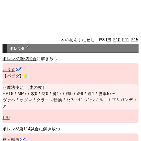
木の杖を手にせし..
P8
P9
P10
P11
P15
ポレン8
ポレン8/第52試合
に解き放つ
いりす
【パゴダ】
R
△
魔法使い
［
木の杖
］
HP18 / MP7 / 攻0 / 防0 / 魔17 / 精0 / 命9 / 速1 / 勝率57%
ヴァハ
/
オグマ
/
タラニス転換
/
ﾄｩｱﾊ･ﾃﾞ･ﾀﾞﾅﾝ
/
ルー
/
ブリガンディ
ア
170
ポレン8/第114試合
に解き放つ
楠木瑠流