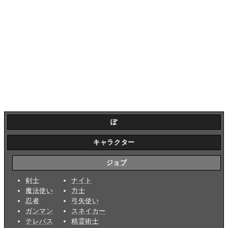
ぽ
キャラクター
ジョブ
剣士
ナイト
魔法使い
力士
忍者
弓矢使い
ガンマン
スネイカー
テレパス
精霊術士