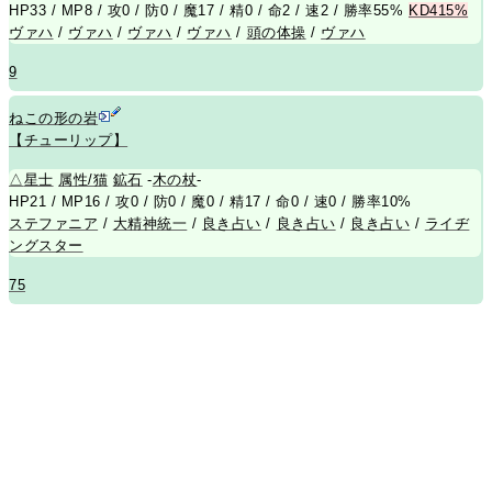
HP33 / MP8 / 攻0 / 防0 / 魔17 / 精0 / 命2 / 速2 / 勝率55%
KD415%
ヴァハ
/
ヴァハ
/
ヴァハ
/
ヴァハ
/
頭の体操
/
ヴァハ
9
ねこの形の岩
【チューリップ】
△
星士
属性/猫
鉱石
-
木の杖
-
HP21 / MP16 / 攻0 / 防0 / 魔0 / 精17 / 命0 / 速0 / 勝率10%
ステファニア
/
大精神統一
/
良き占い
/
良き占い
/
良き占い
/
ライヂ
ングスター
75