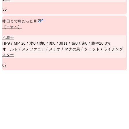
35
昨日まで鳥だった月
【ニオベ】
△
星士
HP9 / MP 26 / 攻0 / 防0 / 魔0 / 精11 / 命0 / 速0 / 勝率10.0%
オールト
/
ステファニア
/
メテオ
/
マナの泉
/
タロット
/
ライヂング
スター
87