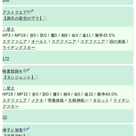
アストラエア
【満天の星空の下で】
R
△
星士
HP3 / MP19 / 攻0 / 防0 / 魔0 / 精9 / 命0 / 速11 / 勝率43.5%
ステファニア
/
オールト
/
ステファニア
/
ステファニア
/
頭の体操
/
ライヂングスター
172
検査技師Ｋ
【タンジェント】
R
△
星士
HP18 / MP15 / 攻0 / 防0 / 魔0 / 精9 / 命0 / 速10 / 勝率40.0%
ステファニア
/
メテオ
/
準備体操
/
大精神統一
/
タロット
/
ライヂン
グスター
32
律子と智美