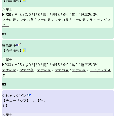
【流星流転】
R
△
星士
HP36 / MP5 / 攻0 / 防8 / 魔0 / 精15 / 命0 / 速0 / 勝率25.0%
マナの泉
/
マナの泉
/
マナの泉
/
マナの泉
/
マナの泉
/
ライヂングス
ター
83
霧島戒斗
【流星流転】
R
△
星士
HP33 / MP5 / 攻0 / 防9 / 魔0 / 精15 / 命0 / 速0 / 勝率25.0%
マナの泉
/
マナの泉
/
マナの泉
/
マナの泉
/
マナの泉
/
ライヂングス
ター
83
ケヒャマゲドン
【チューリップ】
→
【かぐ
や】
△
星士