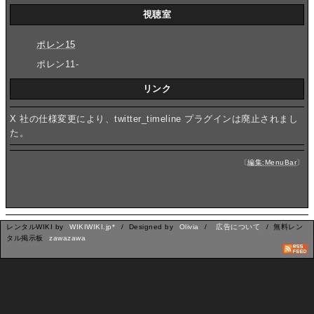
視聴室
ポレン15
ポレン11-
リンク
X 社の仕様変更により、twitter_timeline プラグインは廃止されまし
た。
〔
編集:MenuBar
〕
レンタルWIKI by
WIKIWIKI.jp*
/ Designed by
Olivia
/
広告について
/ 無料レン
タル掲示板
zawazawa