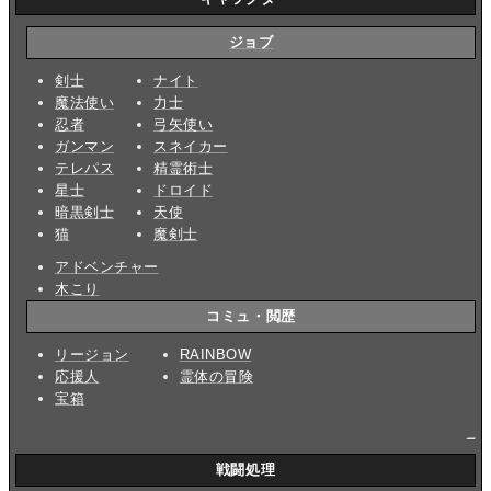
ジョブ
剣士
ナイト
魔法使い
力士
忍者
弓矢使い
ガンマン
スネイカー
テレパス
精霊術士
星士
ドロイド
暗黒剣士
天使
猫
魔剣士
アドベンチャー
木こり
コミュ・閲歴
リージョン
RAINBOW
応援人
霊体の冒険
宝箱
_
戦闘処理