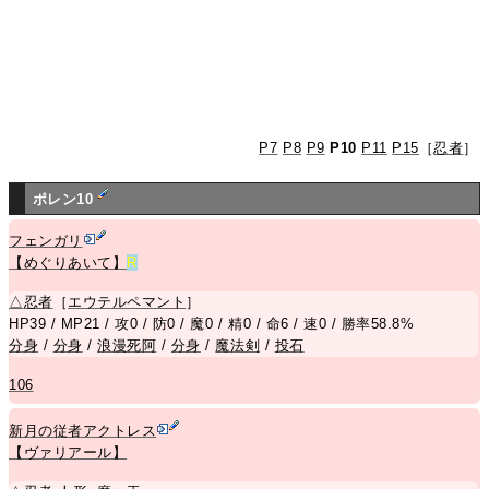
P7
P8
P9
P10
P11
P15
［
忍者
］
ポレン10
フェンガリ
【めぐりあいて】
R
△
忍者
［
エウテルペマント
］
HP39 / MP21 / 攻0 / 防0 / 魔0 / 精0 / 命6 / 速0 / 勝率58.8%
分身
/
分身
/
浪漫死阿
/
分身
/
魔法剣
/
投石
106
新月の従者アクトレス
【ヴァリアール】