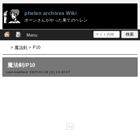
phelen archives Wiki
ポーンさんがやった果てのヘレン
Menu
>
魔法剣
> P10
魔法剣/P10
Last-modified: 2025-01-18 (土) 13:43:07