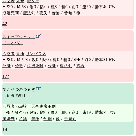
△
忍者
人形
-
魔ヶ玉
-
HP20 / MP8 / 攻0 / 防0 / 魔8 / 精0 / 命0 / 速20 / 勝率40.0%
浪漫死阿
/
魔法剣
/
夜叉
/
苦無
/
苦無
/
鞭
42
スキップジャック
【ニオベ】
△
忍者
音曲
サングラス
HP36 / MP23 / 攻0 / 防0 / 魔0 / 精0 / 命5 / 速0 / 勝率31.6%
分身
/
分身
/
浪漫死阿
/
分身
/
魔法剣
/
投石
177
でんせつのつるぎ
【伝説の剣】
△
忍者
伝説剣
-
天帝裏魔王剣
-
HP5 / MP16 / 攻5 / 防0 / 魔0 / 精0 / 命0 / 速19 / 勝率29.7%
魔法剣
/
苦無
/
鎖鎌
/
分銅
/
鞭
/
手裏剣
19