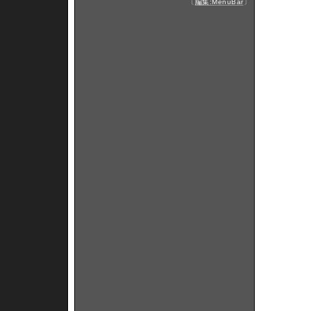
〔
編集:MenuBar
〕