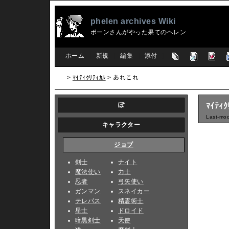
phelen archives Wiki
ポーンさんがやった果てのヘレン
[
ホーム
|
新規
|
編集
|
添付
]
>
ﾏｲﾃｨｸﾘﾃｨｶﾙ
> あれこれ
ぽ
ﾏｲﾃｨ
Last-mod
キャラクター
ジョブ
剣士
ナイト
魔法使い
力士
忍者
弓矢使い
ガンマン
スネイカー
テレパス
精霊術士
星士
ドロイド
暗黒剣士
天使