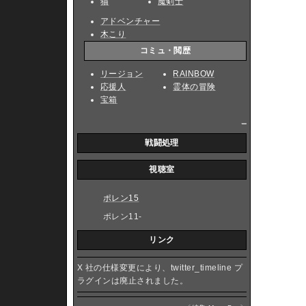
猫
魔剣士
アドベンチャー
木こり
コミュ・閲歴
リージョン
RAINBOW
応援人
霊体の冒険
宝箱
_
戦闘処理
視聴室
ポレン15
ポレン11-
リンク
X 社の仕様変更により、twitter_timeline プ
ラグインは廃止されました。