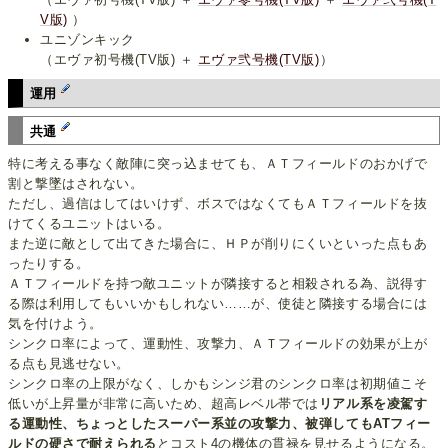
V版)
）
ユニゾンキック
（エヴァ初号機(TV版) ＋
エヴァ弐号機(TV版)
）
運用
共通
特に考える事なく敵陣に突っ込ませても、ＡＴフィールドのおかげで
割と撃墜はされない。
ただし、過信はしてはいけず、ボスではなくてもＡＴフィールドを抜
けてくるユニットはいる。
また逆に敵として出てきた場合に、ＨＰが削りにくいといった点もあ
ったりする。
ＡＴフィールドを持つ敵ユニットが隣接すると相殺される為、説得す
る際は利用してもいいかもしれない……が、使徒と隣接する場合には
気を付けよう。
シンクロ率によって、運動性、攻撃力、ＡＴフィールドの効果が上が
る点も見逃せない。
シンクロ率の上限がなく、しかもシンジ君のシンクロ率は初期値こそ
低いが上昇量が非常に高いため、超高レベル帯では
リアル系を凌駕す
る運動性、ちょっとしたスーパー系並の攻撃力、被弾してもATフィー
ルドの硬さで耐えられる
とコスト4の機体の貫禄を見せるようになる。