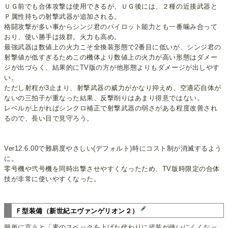
ＵＧ前でも合体攻撃は使用できるが、ＵＧ後には、２種の近接武器と
Ｐ属性持ちの射撃武器が追加される。
格闘攻撃が多い事からシンジ君のパイロット能力とも一番噛み合って
おり、使い勝手は抜群。火力も高め。
最強武器は数値上の火力こそ全換装形態で2番目に低いが、シンジ君の
射撃値が低すぎるためこの機体より数値上の火力が高い形態はダメー
ジが出づらく、結果的にTV版の方が他形態よりもダメージが出しやす
い。
ただし射程が3止まり、射撃武器の威力がかなり抑えめ、空適応自体が
ないの三拍子が重なった結果、反撃削りはあまり得意ではない。
レベルが上がればシンクロ補正で射撃武器の弱さがある程度改善され
るので、長い目で見守ろう。
Ver12.6.00で難易度やさしい(デフォルト)時にコスト制が消滅するよう
に。
零号機や弐号機を同時出撃させやすくなったため、TV版時限定の合体
技が非常に使いやすくなった。
Ｆ型装備（新世紀エヴァンゲリオン２）
簡単に言うと「素のスペックを上げた代わりに武装が使いにくくなっ