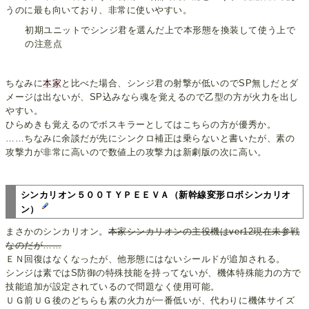
うのに最も向いており、非常に使いやすい。
初期ユニットでシンジ君を選んだ上で本形態を換装して使う上で
の注意点
ちなみに
本家
と比べた場合、シンジ君の射撃が低いのでSP無しだとダ
メージは出ないが、SP込みなら魂を覚えるので乙型の方が火力を出し
やすい。
ひらめきも覚えるのでボスキラーとしてはこちらの方が優秀か。
……ちなみに余談だが先にシンクロ補正は乗らないと書いたが、素の
攻撃力が非常に高いので数値上の攻撃力は新劇版の次に高い。
シンカリオン５００ＴＹＰＥＥＶＡ（新幹線変形ロボシンカリオ
ン）
まさかのシンカリオン。
本家シンカリオンの主役機はver12現在未参戦
なのだが……
ＥＮ回復はなくなったが、他形態にはないシールドが追加される。
シンジは素ではS防御の特殊技能を持ってないが、機体特殊能力の方で
技能追加が設定されているので問題なく使用可能。
ＵＧ前ＵＧ後のどちらも素の火力が一番低いが、代わりに機体サイズ