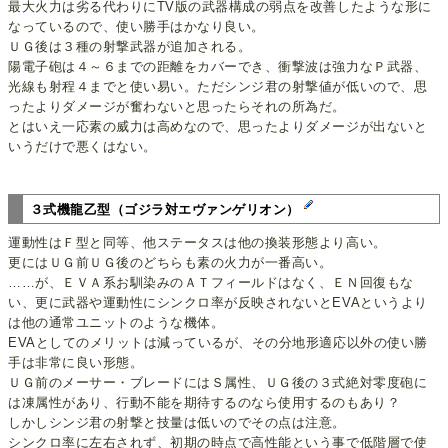
最大火力は劣る代わりにTV版の武器構成の弱点を改善したような形に
なっているので、使い勝手はかなり良い。
ＵＧ後は３種の射撃武器が追加される。
陽電子砲は４～６までの距離をカバーでき、衝撃波は強力なＰ武器、
光線も射程４までと使い易い。ただシンジ君の射撃値が低いので、思
ったよりダメージが奮わないと思ったらそれの所為だ。
とはいえ一応素の威力は高めなので、思ったよりダメージが出ないと
いうだけで悪くはない。
３式機龍乙型（ゴジラ対エヴァンゲリオン）
運動性はＦ型と同等、他ステータスは他の換装形態より高い。
更にはＵＧ前ＵＧ後のどちらも素の火力が一番高い。
……が、ＥＶＡ系お馴染みのＡＴフィールドはなく、ＥＮ回復もな
い、更に武器や運動性にシンクロ率が反映されないとEVAというより
は他の通常ユニットのような機体。
EVAとしてのメリットは減っているが、その分地形適応以外の使い勝
手は非常に良い形態。
ＵＧ前のメーサー・ブレードにはＳ属性、ＵＧ後の３式絶対零度砲に
は凍属性があり、行動不能を期待するのなら使用するのもあり？
しかしシンジ君の射撃と技量は低いのでその点は注意。
シンクロ率に左右されず、初期の時点で高性能という事で低階層で使