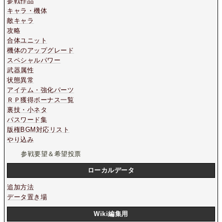
参戦作品
キャラ・機体
敵キャラ
攻略
合体ユニット
機体のアップグレード
スペシャルパワー
武器属性
状態異常
アイテム・強化パーツ
ＲＰ獲得ボーナス一覧
裏技・小ネタ
パスワード集
版権BGM対応リスト
やり込み
参戦要望＆希望投票
ローカルデータ
追加方法
データ置き場
Wiki編集用