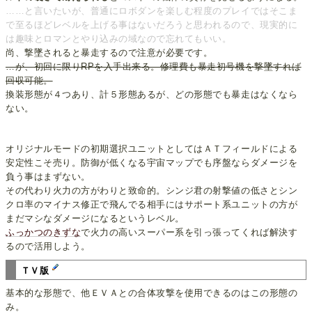
……と言いたいが、普通にロボダンを楽しむ程度のプレイではそこま
で至るほどレベルを上げる事はないだろうと思われるので、現実的に
は趣味とロマンとやり込みの域なので忘れてもいい。
尚、撃墜されると暴走するので注意が必要です。
…が、初回に限りRPを入手出来る。修理費も暴走初号機を撃墜すれば
回収可能。
換装形態が４つあり、計５形態あるが、どの形態でも暴走はなくなら
ない。
オリジナルモードの初期選択ユニットとしてはＡＴフィールドによる
安定性こそ売り。防御が低くなる宇宙マップでも序盤ならダメージを
負う事はまずない。
その代わり火力の方がわりと致命的。シンジ君の射撃値の低さとシン
クロ率のマイナス修正で飛んでる相手にはサポート系ユニットの方が
まだマシなダメージになるというレベル。
ふっかつのきずな
で火力の高いスーパー系を引っ張ってくれば解決す
るので活用しよう。
ＴＶ版
基本的な形態で、他ＥＶＡとの合体攻撃を使用できるのはこの形態の
み。