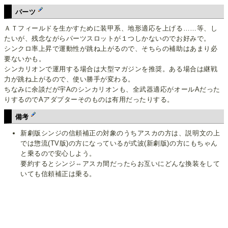
パーツ
ＡＴフィールドを生かすために装甲系、地形適応を上げる……等、し
たいが、残念ながらパーツスロットが１つしかないのでお好みで。
シンクロ率上昇で運動性が跳ね上がるので、そちらの補助はあまり必
要ないかも。
シンカリオンで運用する場合は大型マガジンを推奨。ある場合は継戦
力が跳ね上がるので、使い勝手が変わる。
ちなみに余談だが宇Aのシンカリオンも、全武器適応がオールAだった
りするのでAアダプターそのものは有用だったりする。
備考
新劇版シンジの信頼補正の対象のうちアスカの方は、説明文の上
では惣流(TV版)の方になっているが式波(新劇版)の方にもちゃん
と乗るので安心しよう。
要約するとシンジ⇔アスカ間だったらお互いにどんな換装をして
いても信頼補正は乗る。