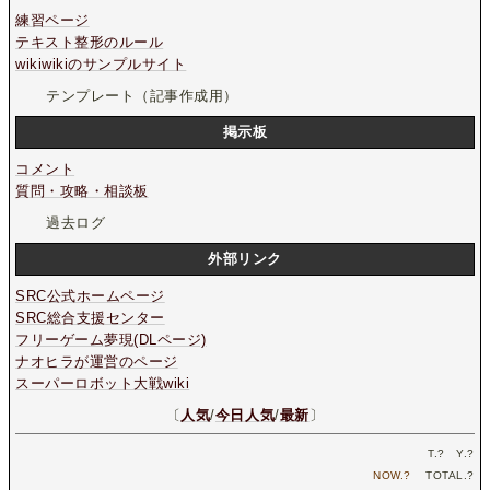
練習ページ
テキスト整形のルール
wikiwikiのサンプルサイト
テンプレート（記事作成用）
掲示板
コメント
質問・攻略・相談板
過去ログ
外部リンク
SRC公式ホームページ
SRC総合支援センター
フリーゲーム夢現(DLページ)
ナオヒラが運営のページ
スーパーロボット大戦wiki
〔
人気
/
今日人気
/
最新
〕
T.
?
Y.
?
NOW.
?
TOTAL.
?