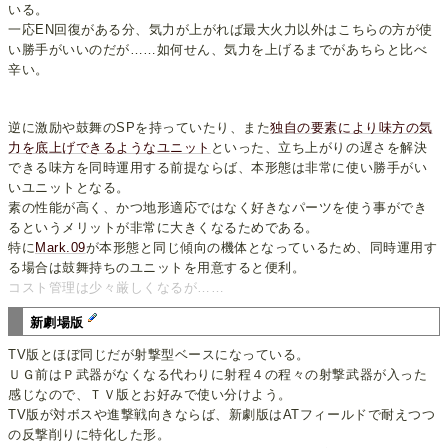
いる。
一応EN回復がある分、気力が上がれば最大火力以外はこちらの方が使
い勝手がいいのだが……如何せん、気力を上げるまでがあちらと比べ
辛い。
逆に激励や鼓舞のSPを持っていたり、また
独自の要素により味方の気
力を底上げできるようなユニット
といった、立ち上がりの遅さを解決
できる味方を同時運用する前提ならば、本形態は非常に使い勝手がい
いユニットとなる。
素の性能が高く、かつ地形適応ではなく好きなパーツを使う事ができ
るというメリットが非常に大きくなるためである。
特に
Mark.09
が本形態と同じ傾向の機体となっているため、同時運用す
る場合は鼓舞持ちのユニットを用意すると便利。
コスト管理は少々厳しくなるが……
新劇場版
TV版とほぼ同じだが射撃型ベースになっている。
ＵＧ前はＰ武器がなくなる代わりに射程４の程々の射撃武器が入った
感じなので、ＴＶ版とお好みで使い分けよう。
TV版が対ボスや進撃戦向きならば、新劇版はATフィールドで耐えつつ
の反撃削りに特化した形。