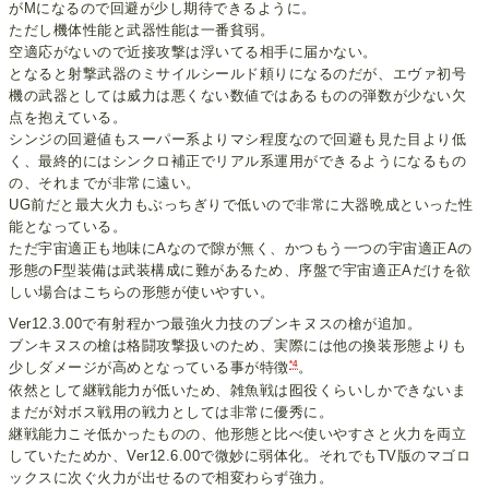
がMになるので回避が少し期待できるように。
ただし機体性能と武器性能は一番貧弱。
空適応がないので近接攻撃は浮いてる相手に届かない。
となると射撃武器のミサイルシールド頼りになるのだが、エヴァ初号
機の武器としては威力は悪くない数値ではあるものの弾数が少ない欠
点を抱えている。
シンジの回避値もスーパー系よりマシ程度なので回避も見た目より低
く、最終的にはシンクロ補正でリアル系運用ができるようになるもの
の、それまでが非常に遠い。
UG前だと最大火力もぶっちぎりで低いので非常に大器晩成といった性
能となっている。
ただ宇宙適正も地味にAなので隙が無く、かつもう一つの宇宙適正Aの
形態のF型装備は武装構成に難があるため、序盤で宇宙適正Aだけを欲
しい場合はこちらの形態が使いやすい。
Ver12.3.00で有射程かつ最強火力技のブンキヌスの槍が追加。
ブンキヌスの槍は格闘攻撃扱いのため、実際には他の換装形態よりも
*4
少しダメージが高めとなっている事が特徴
。
依然として継戦能力が低いため、雑魚戦は囮役くらいしかできないま
まだが対ボス戦用の戦力としては非常に優秀に。
継戦能力こそ低かったものの、他形態と比べ使いやすさと火力を両立
していたためか、Ver12.6.00で微妙に弱体化。それでもTV版のマゴロ
ックスに次ぐ火力が出せるので相変わらず強力。