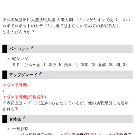
正式名称は汎用人型決戦兵器 人造人間エヴァンゲリオンであり、スパ
ロボでロボットのカテゴリに当てはまらない初めての参戦作品に……
なるのだろうか？
パイロット
碇シンジ
ＳＰ：ひらめき, 1, 集中, 5, 熱血, 7, 加速, 13, 覚醒, 20, 魂, 32
アップグレード
エヴァ初号機
↓
エヴァ初号機(武装追加)
※表記上はマゴロク追加のみとなっているが、他の換装形態にも追加
*1
される
合体技
一斉射撃
（エヴァ初号機(TV版) ＋
エヴァ零号機(TV版)
＋
エヴァ弐号機(T