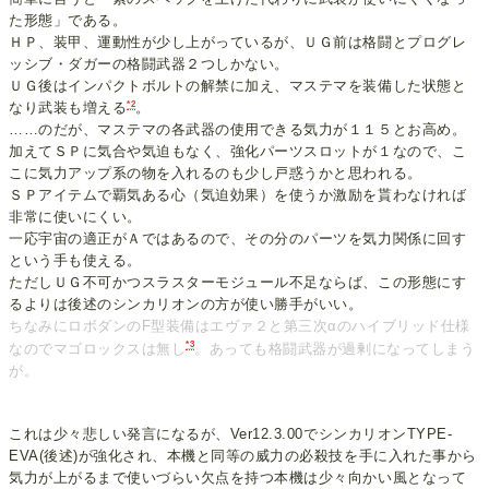
た形態」である。
ＨＰ、装甲、運動性が少し上がっているが、ＵＧ前は格闘とプログレ
ッシブ・ダガーの格闘武器２つしかない。
ＵＧ後はインパクトボルトの解禁に加え、マステマを装備した状態と
*2
なり武装も増える
。
……のだが、マステマの各武器の使用できる気力が１１５とお高め。
加えてＳＰに気合や気迫もなく、強化パーツスロットが１なので、こ
こに気力アップ系の物を入れるのも少し戸惑うかと思われる。
ＳＰアイテムで覇気ある心（気迫効果）を使うか激励を貰わなければ
非常に使いにくい。
一応宇宙の適正がＡではあるので、その分のパーツを気力関係に回す
という手も使える。
ただしＵＧ不可かつスラスターモジュール不足ならば、この形態にす
るよりは後述のシンカリオンの方が使い勝手がいい。
ちなみにロボダンのF型装備はエヴァ２と第三次αのハイブリッド仕様
*3
なのでマゴロックスは無し
。あっても格闘武器が過剰になってしまう
が。
これは少々悲しい発言になるが、Ver12.3.00でシンカリオンTYPE-
EVA(後述)が強化され、本機と同等の威力の必殺技を手に入れた事から
気力が上がるまで使いづらい欠点を持つ本機は少々向かい風となって