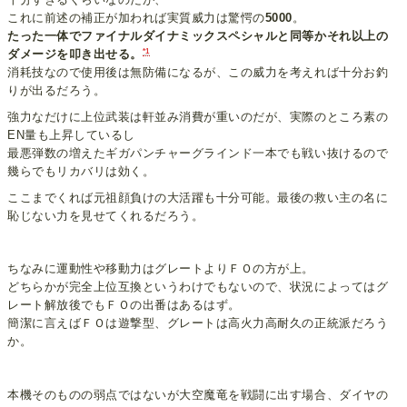
これに前述の補正が加われば実質威力は驚愕の
5000
。
たった一体でファイナルダイナミックスペシャルと同等かそれ以上の
*1
ダメージを叩き出せる。
消耗技なので使用後は無防備になるが、この威力を考えれば十分お釣
りが出るだろう。
強力なだけに上位武装は軒並み消費が重いのだが、実際のところ素の
EN量も上昇しているし
最悪弾数の増えたギガパンチャーグラインド一本でも戦い抜けるので
幾らでもリカバリは効く。
ここまでくれば元祖顔負けの大活躍も十分可能。最後の救い主の名に
恥じない力を見せてくれるだろう。
ちなみに運動性や移動力はグレートよりＦＯの方が上。
どちらかが完全上位互換というわけでもないので、状況によってはグ
レート解放後でもＦＯの出番はあるはず。
簡潔に言えばＦＯは遊撃型、グレートは高火力高耐久の正統派だろう
か。
本機そのものの弱点ではないが大空魔竜を戦闘に出す場合、ダイヤの