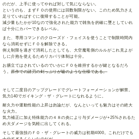
のだが、上手に使ってやれば対して気にならない。
というのも、まずＦＯの使用には回数制限がない。このため気力さえ
足りていればすぐに復帰することが可能。
減少量もたかが10なので強化された能力で雑魚を的確に墜としていれ
ば十分にカバーできるレベル。
また、専用コマンドのクローズド・フェイスを使うことで制限時間内
なら消耗せずにＦＯを解除できる。
例え制限を過ぎて消耗したとしても、大空魔竜側のルルがこれ見よが
しに介抱を使えるためリカバリ体制は十分。
お膳立てはされているのでいかにＦＯを維持するかが鍵となるだろ
う。
原作での諸刃の剣っぷりが嘘のような仕様である。
そして二度目のアップグレードでグレートフォーメーションが解禁。
気力140でガイキング・ザ・グレートになれるように。
耐久力や運動性能の上昇は勿論だが、なんといっても魅力はその絶大
な火力。
気力補正に加え特殊能力の４８の炎により与ダメージが+25%されるた
め大ダメージを気軽に出してくれる。
そして最強技のＦＯ・ザ・グレートの威力は初期4000。これだけでも
十分すぎるくらいなのだが、