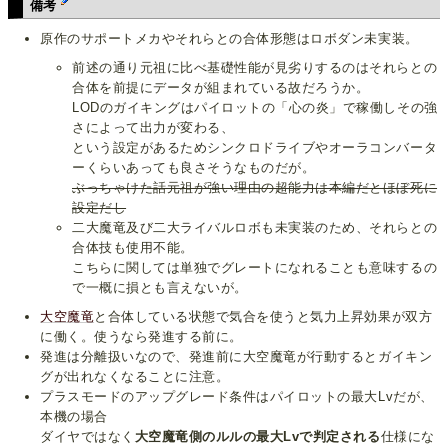
備考
原作のサポートメカやそれらとの合体形態はロボダン未実装。
前述の通り元祖に比べ基礎性能が見劣りするのはそれらとの
合体を前提にデータが組まれている故だろうか。
LODのガイキングはパイロットの「心の炎」で稼働しその強
さによって出力が変わる、
という設定があるためシンクロドライブやオーラコンバータ
ーくらいあっても良さそうなものだが。
ぶっちゃけた話元祖が強い理由の超能力は本編だとほぼ死に
設定だし
二大魔竜及び二大ライバルロボも未実装のため、それらとの
合体技も使用不能。
こちらに関しては単独でグレートになれることも意味するの
で一概に損とも言えないが。
大空魔竜
と合体している状態で気合を使うと気力上昇効果が双方
に働く。使うなら発進する前に。
発進は分離扱いなので、発進前に大空魔竜が行動するとガイキン
グが出れなくなることに注意。
プラスモードのアップグレード条件はパイロットの最大Lvだが、
本機の場合
ダイヤではなく
大空魔竜側のルルの最大Lvで判定される
仕様にな