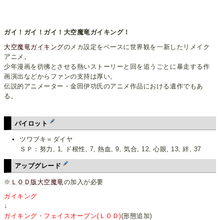
ガイ！ガイ！ガイ！大空魔竜ガイキング！
大空魔竜
ガイキング
のメカ設定をベースに世界観を一新したリメイク
アニメ。
少年漫画を彷彿とさせる熱いストーリーと回を追うごとに暴走する作
画演出などからファンの支持は厚い。
伝説的アニメーター・金田伊功氏のアニメ作品における遺作でもあ
る。
パイロット
ツワブキ＝ダイヤ
ＳＰ：努力, 1, ド根性, 7, 熱血, 9, 気合, 12, 心眼, 13, 絆, 37
アップグレード
※
ＬＯＤ版大空魔竜
の加入が必要
ガイキング
↓
ガイキング・フェイスオープン(ＬＯＤ)
(形態追加)