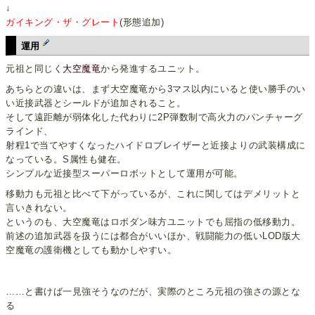
↓
ガイキング・ザ・グレート
(形態追加)
運用
元祖と同じく
大空魔竜
から発進するユニット。
あちらとの違いは、まず大空魔竜から3マス以内にいると使い勝手のい
い近接武器とシールドが追加されること。
そして遠距離が弱体化した代わりに2P弾数制で高火力のパンチャーグ
ラインド、
射程1で当てやすくなったハイドロブレイザーと近接よりの武装構成に
なっている。S属性も健在。
シンプルな近接型スーパーロボットとして運用が可能。
移動力も元祖と比べて下がっているが、これに関してはデメリットと
言いきれない。
というのも、大空魔竜はロボダン味方ユニットでも屈指の低移動力。
前述の追加武器を扱うには都合がいいほか、戦闘能力の低いLOD版大
空魔竜の護衛機としても動かしやすい。
……と書けば一見強そうなのだが、実際のところ元祖の強さの源とな
る