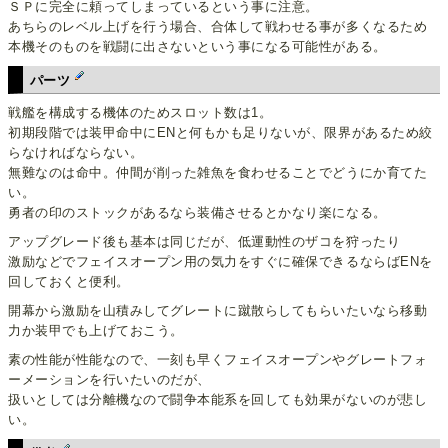
ＳＰに完全に頼ってしまっているという事に注意。
あちらのレベル上げを行う場合、合体して戦わせる事が多くなるため
本機そのものを戦闘に出さないという事になる可能性がある。
パーツ
戦艦を構成する機体のためスロット数は1。
初期段階では装甲命中にENと何もかも足りないが、限界があるため絞
らなければならない。
無難なのは命中。仲間が削った雑魚を食わせることでどうにか育てた
い。
勇者の印のストックがあるなら装備させるとかなり楽になる。
アップグレード後も基本は同じだが、低運動性のザコを狩ったり
激励などでフェイスオープン用の気力をすぐに確保できるならばENを
回しておくと便利。
開幕から激励を山積みしてグレートに蹴散らしてもらいたいなら移動
力か装甲でも上げておこう。
素の性能が性能なので、一刻も早くフェイスオープンやグレートフォ
ーメーションを行いたいのだが、
扱いとしては分離機なので闘争本能系を回しても効果がないのが悲し
い。