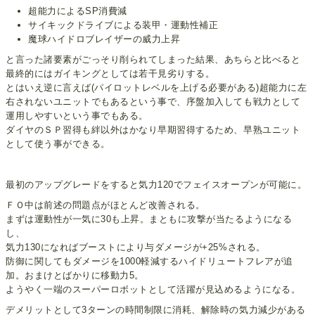
超能力によるSP消費減
サイキックドライブによる装甲・運動性補正
魔球ハイドロブレイザーの威力上昇
と言った諸要素がごっそり削られてしまった結果、あちらと比べると
最終的にはガイキングとしては若干見劣りする。
とはいえ逆に言えば(パイロットレベルを上げる必要がある)超能力に左
右されないユニットでもあるという事で、序盤加入しても戦力として
運用しやすいという事でもある。
ダイヤのＳＰ習得も絆以外はかなり早期習得するため、早熟ユニット
として使う事ができる。
最初のアップグレードをすると気力120でフェイスオープンが可能に。
ＦＯ中は前述の問題点がほとんど改善される。
まずは運動性が一気に30も上昇。まともに攻撃が当たるようになる
し、
気力130になればブーストにより与ダメージが+25%される。
防御に関してもダメージを1000軽減するハイドリュートフレアが追
加。おまけとばかりに移動力5。
ようやく一端のスーパーロボットとして活躍が見込めるようになる。
デメリットとして3ターンの時間制限に消耗、解除時の気力減少がある