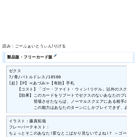
読み：ごーふぁいとうぃん!りげる
製品版・フリーカード版
ゼクス

7/青/バトルドレス/10500

[起]【P】≪あづみ≫【有効】手札

　　【コスト】「ゴー・ファイト・ウィン!リゲル」以外のスクエアに
　　【効果】このカードをリブートでゼクスのないあなたのプレイヤ
　　　　　　登場させたならば、ノーマルスクエアにある相手のゼク
　　　　　　この能力はあなたのターンにしかプレイできず、あなた
イラスト：藤真拓哉

フレーバーテキスト：

ちょっとそこのあなた!変なとこばかり見ないでよね!? ～ゴー・ファイト