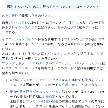
----

勝利はあなたのものよ。行ってらっしゃい! ～ゴー・ファイト・ウィン！
久遠の誓約
で登場した
青
の
ゼクス
。
自分の
バトルドレス
2枚を
手札
に戻すことで、
手札
にあるこのカード自
身を
プレイヤースクエア
に登場させ、相手の
ゼクス
1枚を
デッキ
に
バウ
ンス
する。
イグニッションアイコン
持ちを利用すれば
コスト
7の
ゼクス
が合計
コス
ト
4～6で登場でき、
リソース
の節約になると同時に
除去
も可能と単純
に強力。
とはいえ、やはり
手札
へと戻す
バトルドレス
を上手く活用することで
アドバンテージを稼ぐことを考えたい。
ブランデッドソード アルダナブ
や
フィニッシュ・バレット リゲル
は軽
い
コスト
で
バトルドレス
を展開でき、このカードに繋げ再利用すれば
盤面を埋めやすい。
自分の
プレイヤースクエア
に
ゼクス
がある場合でも
能力
を
プレイ
する
ことは可能だが、このカードを
登場させる
ことはできない。
能力
が
勇者巨神ダームスタチウム
に似ているが、あちらはこのカ
ードの登場と同時期に
封神指定
となっている。
比較すると
プレイヤー
指定や
除去
の有無に加えて
コスト
の条件に
違いがあり、ループコンボを生みづらくした調整版のようになっ