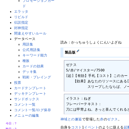
プロモーションカー
ド
エラッタ
リビルド
伝説指定
封神指定
間違えやすいルール
データベース
読み：かっちゅうしょくにんいよざね
用語集
公式用語集
製品版
キーワード能力
種族
ゼクス

カードの効果
5/赤/マイスター/7500

デッキ集
[起]【有効】手札【コスト】このカー
戦術・プレイング
　　【効果】あなたのリソースにある[
投票
　　　　　　スリープしたならば、ノー
カードテンプレート
デッキテンプレート
イラスト：ねぎ

サンドボックス
フレーバーテキスト：

コメント一覧
刀には甲冑よね。きっと喜んでくれる
コメント一覧/ログ保存
メニューの編集
神域との邂逅
で登場した
赤
の
ゼクス
。
今日：
?
自身を
コスト
1
イベント
のように扱える
起
昨日：
?