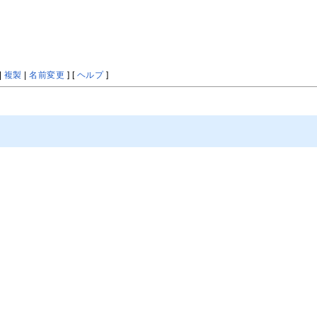
|
複製
|
名前変更
] [
ヘルプ
]