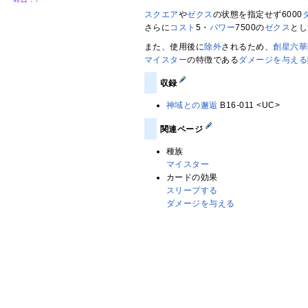
スクエア
や
ゼクス
の状態を指定せず6000
さらに
コスト
5・
パワー
7500の
ゼクス
とし
また、使用後に
除外
されるため、
創星六華
マイスター
の特徴である
ダメージを与える
収録
神域との邂逅
B16-011 <UC>
関連ページ
種族
マイスター
カードの効果
スリープする
ダメージを与える