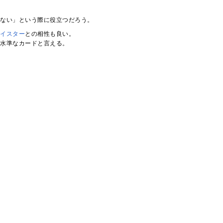
くない」という際に役立つだろう。
マイスター
との相性も良い。
高水準なカードと言える。