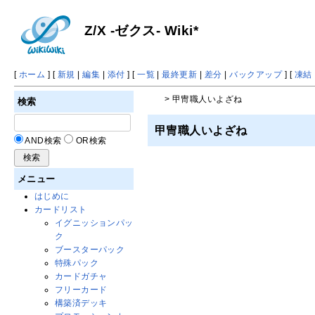
Z/X -ゼクス- Wiki*
[
ホーム
] [
新規
|
編集
|
添付
] [
一覧
|
最終更新
|
差分
|
バックアップ
] [
凍結
> 甲冑職人いよざね
検索
甲冑職人いよざね
AND検索
OR検索
メニュー
はじめに
カードリスト
イグニッションパッ
ク
ブースターパック
特殊パック
カードガチャ
フリーカード
構築済デッキ