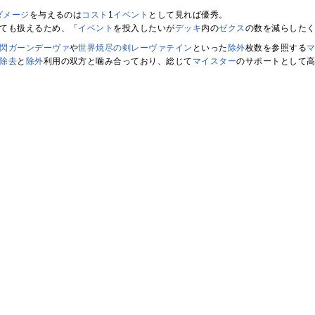
ダメージ
を与えるのは
コスト
1
イベント
として見れば優秀。
ても扱えるため、「
イベント
を投入したいが
デッキ
内の
ゼクス
の数を減らした
閃ガーンデーヴァ
や
世界焼尽の剣レーヴァテイン
といった
除外
枚数を参照する
除去
と
除外
利用の双方と噛み合っており、総じて
マイスター
のサポートとして