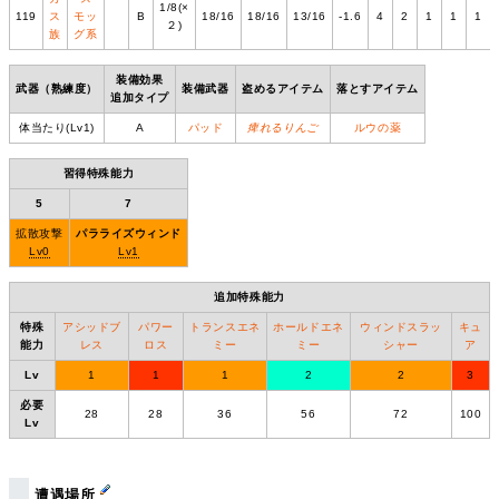
1/8(×
119
ス
モッ
B
18/16
18/16
13/16
-1.6
4
2
1
1
1
２)
族
グ系
装備効果
武器（熟練度）
装備武器
盗めるアイテム
落とすアイテム
追加タイプ
体当たり(Lv1)
A
パッド
痺れるりんご
ルウの薬
習得特殊能力
5
7
拡散攻撃
パラライズウィンド
Lv0
Lv1
追加特殊能力
特殊
アシッドブ
パワー
トランスエネ
ホールドエネ
ウィンドスラッ
キュ
能力
レス
ロス
ミー
ミー
シャー
ア
Lv
1
1
1
2
2
3
必要
28
28
36
56
72
100
Lv
遭遇場所