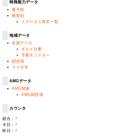
特殊能力データ
番号順
種類別
ステータス異常一覧
地域データ
各国データ
ギルド仕事
手配モンスター
闘技場
ラマダ寺
AMGデータ
AMG関連
AMG闘技場
カウンタ
総合：
?
今日：
?
昨日：
?