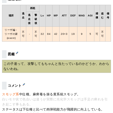
再戦
逃
捕
盗
備
逃
撃
場所
Lv
HP
MP
ATT
DEF
MAG
AGI
走
獲
む
考
走
破
後
後
リーザ編：
不
不
不
リーザの家
‐
32
84
42
20+3
19
9
5
可
可
可
可
(event)
図鑑
この子達って、攻撃してもちゃんと当たっているのかどうか、わから
ないわね。
コメント
スモッグ系
中位種。麻痺毒を操る黄系統スモッグ。
白いモヤ状で色合いは違うが実際に光化学スモッグは手足の痺れを引
き起こす事もある。
ステータスは下位種と比べて肉弾戦能力が飛躍的に向上している。