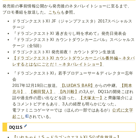
発売前の事前情報公開から発売後のネタバレイトショーに至るまで、
ブロモ番組を放送した。
こちら
も参照。
ドラゴンクエストXI JF（ジャンプフェスタ）2017スペシャルス
テージ
『ドラゴンクエストXI 過ぎ去りし時を求めて』発売日発表会
『ドラゴンクエストXI カウントダウンカーニバル』スペシャルス
テージ（全5回）
ドラゴンクエストXI 発売前夜！ カウントダウン生放送
【ドラゴンクエストXI カウントダウンカーニバル番外編～ネタバ
レするとはなにごとだ！～ネタバレイトショー】
『ドラゴンクエストXI』若手プロデューサー＆ディレクター忘年
会
2017年12月19日に放送。
【LUIDA'S BAR】
からの中継。
【岡本
北斗】
、
【横田賢人】
、
【内川毅】
の3人が、DQ11の開発こぼれ
話や過去作の思い出などを語った。
【犬塚太一】
と齊藤陽介によ
るコメントビデオもあり、3人の経歴も明らかになった。
電ファミニコゲーマーでは（ほんの一部ではあるが）
公式に文字
起こし
されている。
DQ11S
【いれちゃん！S ～ドラゴンクエストXI S公式生放送～】