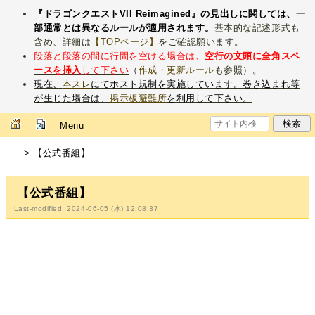
『ドラゴンクエストVII Reimagined』の見出しに関しては、一
部通常とは異なるルールが適用されます。
基本的な記述形式も
含め、詳細は
【TOPページ】
をご確認願います。
段落と段落の間に行間を空ける場合は、
空行の文頭に全角スペ
ースを挿入
して下さい
（
作成・更新ルール
も参照）。
現在、
本スレ
にてホスト規制を実施しています。巻き込まれ等
が生じた場合は、
掲示板避難所
を利用して下さい。
Menu
> 【公式番組】
【公式番組】
Last-modified: 2024-06-05 (水) 12:08:37