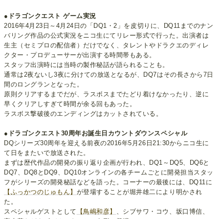
●ドラゴンクエスト ゲーム実況
2016年4月23日～4月24日の「DQ1・2」を皮切りに、DQ11までのナン
バリング作品の公式実況をニコ生にてリレー形式で行った。出演者は
生主（セミプロの配信者）だけでなく、タレントやドラクエのディレ
クター・プロデューサーが出演する時間帯もある。
スタッフ出演時には当時の製作秘話が語られることも。
通常は2夜ないし3夜に分けての放送となるが、DQ7はその長さから7日
間のロングランとなった。
原則クリアするまでだが、ラスボスまでたどり着けなかったり、逆に
早くクリアしすぎて時間が余る回もあった。
ラスボス撃破後のエンディングはカットされている。
●ドラゴンクエスト30周年お誕生日カウントダウンスペシャル
DQシリーズ30周年を迎える前夜の2016年5月26日21:30からニコ生に
て日をまたいで放送された。
まずは歴代作品の開発の振り返り企画が行われ、DQ1～DQ5、DQ6と
DQ7、DQ8とDQ9、DQ10オンラインの各チームごとに開発担当スタッ
フがシリーズの開発秘話などを語った。コーナーの最後には、DQ11に
【ふっかつのじゅもん】
が登場することが堀井雄二により明かされ
た。
スペシャルゲストとして
【鳥嶋和彦】
、シブサワ・コウ、坂口博信、