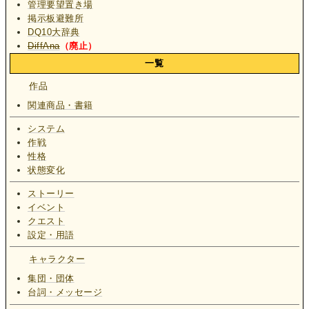
管理要望置き場
掲示板避難所
DQ10大辞典
DiffAna
（廃止）
一覧
作品
関連商品・書籍
システム
作戦
性格
状態変化
ストーリー
イベント
クエスト
設定・用語
キャラクター
集団・団体
台詞・メッセージ