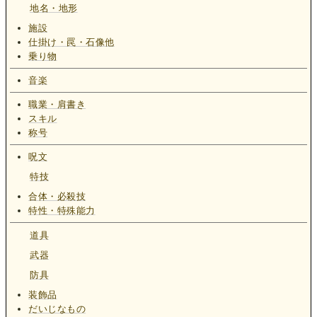
地名・地形
施設
仕掛け・罠・石像他
乗り物
音楽
職業・肩書き
スキル
称号
呪文
特技
合体・必殺技
特性・特殊能力
道具
武器
防具
装飾品
だいじなもの