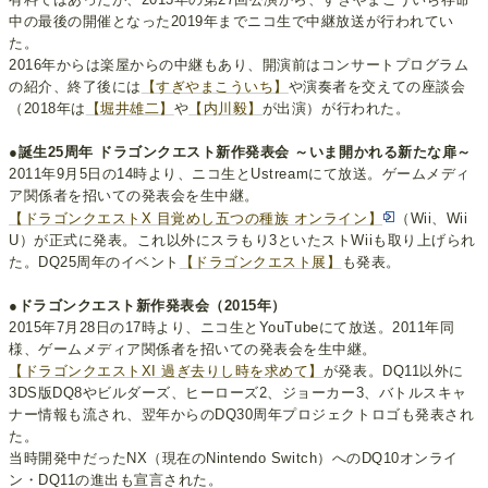
中の最後の開催となった2019年までニコ生で中継放送が行われてい
た。
2016年からは楽屋からの中継もあり、開演前はコンサートプログラム
の紹介、終了後には
【すぎやまこういち】
や演奏者を交えての座談会
（2018年は
【堀井雄二】
や
【内川毅】
が出演）が行われた。
●誕生25周年 ドラゴンクエスト新作発表会 ～いま開かれる新たな扉～
2011年9月5日の14時より、ニコ生とUstreamにて放送。ゲームメディ
ア関係者を招いての発表会を生中継。
【ドラゴンクエストX 目覚めし五つの種族 オンライン】
（Wii、Wii
U）が正式に発表。これ以外にスラもり3といたストWiiも取り上げられ
た。DQ25周年のイベント
【ドラゴンクエスト展】
も発表。
●ドラゴンクエスト新作発表会（2015年）
2015年7月28日の17時より、ニコ生とYouTubeにて放送。2011年同
様、ゲームメディア関係者を招いての発表会を生中継。
【ドラゴンクエストXI 過ぎ去りし時を求めて】
が発表。DQ11以外に
3DS版DQ8やビルダーズ、ヒーローズ2、ジョーカー3、バトルスキャ
ナー情報も流され、翌年からのDQ30周年プロジェクトロゴも発表され
た。
当時開発中だったNX（現在のNintendo Switch）へのDQ10オンライ
ン・DQ11の進出も宣言された。