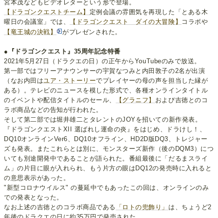
宮本茂などもビデオレターという形で登場。
【ドラゴンクエストチーム】
定例会議の雰囲気を再現した「とある木
曜日の会議室」では、
【ドラゴンクエスト ダイの大冒険】
コラボや
【竜王城の決戦】
がプレゼンされた。
●『ドラゴンクエスト』35周年記念特番
2021年5月27日（ドラクエの日）の正午からYouTubeのみで放送。
第一部ではフリーアナウンサーの宇賀なつみと内田敦子の2名が出演
（なお内田は
ユア・ストーリー
でプレイヤーの母の声を担当した縁が
ある）。テレビのニュースを模した形式で、各種オンラインタイトル
のイベントや配信タイトルのセール、
【グラニフ】
および吉徳とのコ
ラボ商品などの告知が行われた。
そして第二部では堀井雄二とタレントのJOYを招いての新作発表。
『ドラゴンクエストXII 選ばれし運命の炎』をはじめ、ドラけし！、
DQ10オンラインVer6、DQ10オフライン、HD2D版DQ3、トレジャー
ズも発表。またこれらとは別に、モンスターズ新作（後のDQM3）につ
いても別途開発中であることが語られた。番組最後に「だるまスライ
ム」の片目に眼が入れられ、もう片方の眼はDQ12の発売時に入れると
の意思表示があった。
"新型コロナウイルス" の蔓延中でもあったこの回は、オンラインのみ
での発表となった。
なお上述の吉徳とのコラボ商品である
「ロトの兜飾り」
は、ちょうど2
年後のドラクエの日に約35万円で発売された。