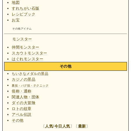
地図
すれちがい石版
レシピブック
お宝
その他アイテム
モンスター
仲間モンスター
スカウトモンスター
はぐれモンスター
その他
ちいさなメダルの景品
カジノの景品
裏技・バグ技・テクニック
俗称・通称
関連人物・団体
ダイの大冒険
ロトの紋章
アベル伝説
その他
〔
人気
/
今日人気
〕〔
最新
〕