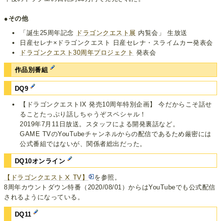
●その他
「誕生25周年記念
ドラゴンクエスト展
内覧会」 生放送
日産セレナ×ドラゴンクエスト 日産セレナ・スライムカー発表会
ドラゴンクエスト30周年プロジェクト
発表会
作品別番組
DQ9
【ドラゴンクエストIX 発売10周年特別企画】 今だからこそ話せ
ることたっぷり話しちゃうぞスペシャル！
2019年7月11日放送。スタッフによる開発裏話など。
GAME TVのYouTubeチャンネルからの配信であるため厳密には
公式番組ではないが、関係者総出だった。
DQ10オンライン
【ドラゴンクエストⅩ TV】
を参照。
8周年カウントダウン特番（2020/08/01）からはYouTubeでも公式配信
されるようになっている。
DQ11