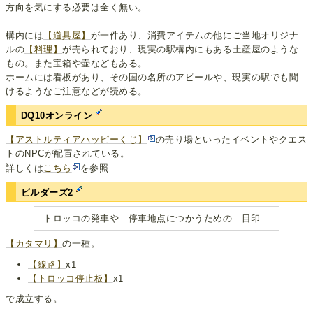
方向を気にする必要は全く無い。
構内には
【道具屋】
が一件あり、消費アイテムの他にご当地オリジナ
ルの
【料理】
が売られており、現実の駅構内にもある土産屋のような
もの。また宝箱や壷などもある。
ホームには看板があり、その国の名所のアピールや、現実の駅でも聞
けるようなご注意などが読める。
DQ10オンライン
【アストルティアハッピーくじ】
の売り場といったイベントやクエス
トのNPCが配置されている。
詳しくは
こちら
を参照
ビルダーズ2
トロッコの発車や 停車地点につかうための 目印
【カタマリ】
の一種。
【線路】
x1
【トロッコ停止板】
x1
で成立する。