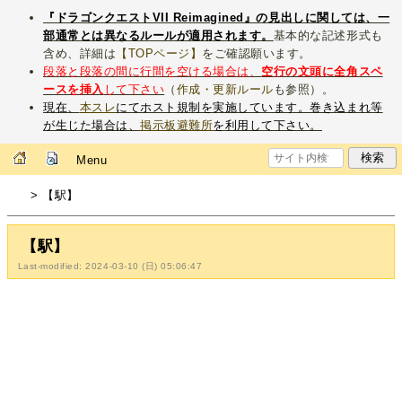
『ドラゴンクエストVII Reimagined』の見出しに関しては、一
部通常とは異なるルールが適用されます。
基本的な記述形式も
含め、詳細は
【TOPページ】
をご確認願います。
段落と段落の間に行間を空ける場合は、
空行の文頭に全角スペ
ースを挿入
して下さい
（
作成・更新ルール
も参照）。
現在、
本スレ
にてホスト規制を実施しています。巻き込まれ等
が生じた場合は、
掲示板避難所
を利用して下さい。
Menu
> 【駅】
【駅】
Last-modified: 2024-03-10 (日) 05:06:47