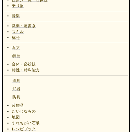
乗り物
音楽
職業・肩書き
スキル
称号
呪文
特技
合体・必殺技
特性・特殊能力
道具
武器
防具
装飾品
だいじなもの
地図
すれちがい石版
レシピブック