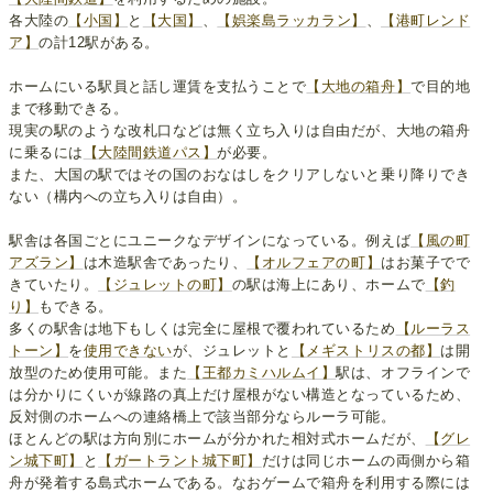
各大陸の
【小国】
と
【大国】
、
【娯楽島ラッカラン】
、
【港町レンド
ア】
の計12駅がある。
ホームにいる駅員と話し運賃を支払うことで
【大地の箱舟】
で目的地
まで移動できる。
現実の駅のような改札口などは無く立ち入りは自由だが、大地の箱舟
に乗るには
【大陸間鉄道パス】
が必要。
また、大国の駅ではその国のおなはしをクリアしないと乗り降りでき
ない（構内への立ち入りは自由）。
駅舎は各国ごとにユニークなデザインになっている。例えば
【風の町
アズラン】
は木造駅舎であったり、
【オルフェアの町】
はお菓子でで
きていたり。
【ジュレットの町】
の駅は海上にあり、ホームで
【釣
り】
もできる。
多くの駅舎は地下もしくは完全に屋根で覆われているため
【ルーラス
トーン】
を
使用できない
が、ジュレットと
【メギストリスの都】
は開
放型のため使用可能。また
【王都カミハルムイ】
駅は、オフラインで
は分かりにくいが線路の真上だけ屋根がない構造となっているため、
反対側のホームへの連絡橋上で該当部分ならルーラ可能。
ほとんどの駅は方向別にホームが分かれた相対式ホームだが、
【グレ
ン城下町】
と
【ガートラント城下町】
だけは同じホームの両側から箱
舟が発着する島式ホームである。なおゲームで箱舟を利用する際には