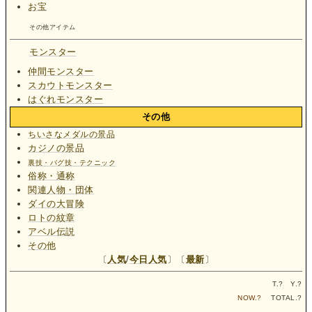
お宝
その他アイテム
モンスター
仲間モンスター
スカウトモンスター
はぐれモンスター
その他
ちいさなメダルの景品
カジノの景品
裏技・バグ技・テクニック
俗称・通称
関連人物・団体
ダイの大冒険
ロトの紋章
アベル伝説
その他
〔
人気
/
今日人気
〕〔
最新
〕
T.
?
Y.
?
NOW.
?
TOTAL.
?